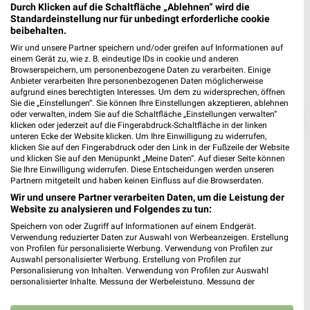
Durch Klicken auf die Schaltfläche „Ablehnen“ wird die
Standardeinstellung nur für unbedingt erforderliche cookie
beibehalten.
Wir und unsere Partner speichern und/oder greifen auf Informationen auf
einem Gerät zu, wie z. B. eindeutige IDs in cookie und anderen
Browserspeichern, um personenbezogene Daten zu verarbeiten. Einige
Anbieter verarbeiten Ihre personenbezogenen Daten möglicherweise
aufgrund eines berechtigten Interesses. Um dem zu widersprechen, öffnen
Sie die „Einstellungen“. Sie können Ihre Einstellungen akzeptieren, ablehnen
oder verwalten, indem Sie auf die Schaltfläche „Einstellungen verwalten“
❯
klicken oder jederzeit auf die Fingerabdruck-Schaltfläche in der linken
unteren Ecke der Website klicken. Um Ihre Einwilligung zu widerrufen,
klicken Sie auf den Fingerabdruck oder den Link in der Fußzeile der Website
und klicken Sie auf den Menüpunkt „Meine Daten“. Auf dieser Seite können
Sie Ihre Einwilligung widerrufen. Diese Entscheidungen werden unseren
Partnern mitgeteilt und haben keinen Einfluss auf die Browserdaten.
Wir und unsere Partner verarbeiten Daten, um die Leistung der
Website zu analysieren und Folgendes zu tun:
Speichern von oder Zugriff auf Informationen auf einem Endgerät.
Verwendung reduzierter Daten zur Auswahl von Werbeanzeigen. Erstellung
von Profilen für personalisierte Werbung. Verwendung von Profilen zur
Auswahl personalisierter Werbung. Erstellung von Profilen zur
ROFU Prospekt für Saarbrücken ab Mo.
Personalisierung von Inhalten. Verwendung von Profilen zur Auswahl
personalisierter Inhalte. Messung der Werbeleistung. Messung der
den 27.04.
Performance von Inhalten. Analyse von Zielgruppen durch Statistiken oder
Kombinationen von Daten aus verschiedenen Quellen. Entwicklung und