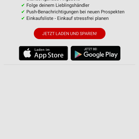
✔
Folge deinem Lieblingshändler
Nicht-IAB-Verarbeitungszwecke:
✔
Push-Benachrichtigungen bei neuen Prospekten
Notwendig
✔
Einkaufsliste - Einkauf stressfrei planen
Performance
JETZT LADEN UND SPAREN!
Funktional
Werbung