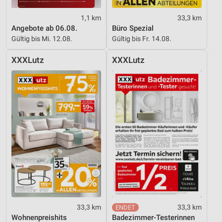
Verwendung reduzierter Daten zur Auswahl von
1,1 km
33,3 km
Inhalten
Angebote ab 06.08.
Büro Spezial
IAB-Besonderheiten:
Gültig bis Mi. 12.08.
Gültig bis Fr. 14.08.
Verwendung genauer Standortdaten
XXXLutz
XXXLutz
Geräte anhand von aktiv angeforderten
Informationen identifizieren
Nicht-IAB-Verarbeitungszwecke:
Notwendig
Performance
Funktional
Werbung
33,3 km
33,3 km
Wohnenpreishits
Badezimmer-Testerinnen