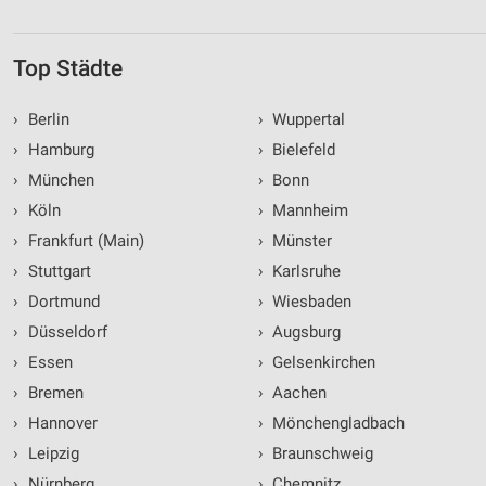
Top Städte
›
Berlin
›
Wuppertal
›
Hamburg
›
Bielefeld
›
München
›
Bonn
›
Köln
›
Mannheim
›
Frankfurt (Main)
›
Münster
›
Stuttgart
›
Karlsruhe
›
Dortmund
›
Wiesbaden
›
Düsseldorf
›
Augsburg
›
Essen
›
Gelsenkirchen
›
Bremen
›
Aachen
›
Hannover
›
Mönchengladbach
›
Leipzig
›
Braunschweig
›
Nürnberg
›
Chemnitz