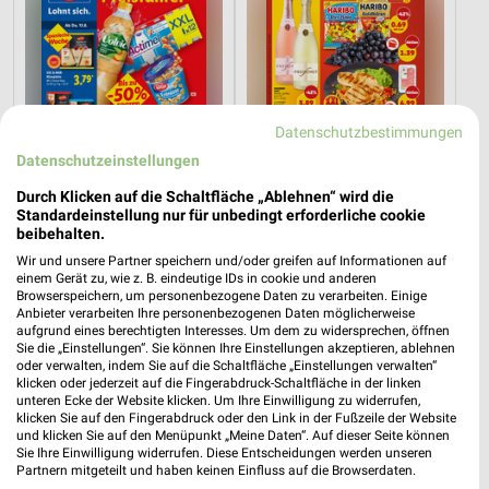
Datenschutzbestimmungen
Datenschutzeinstellungen
Durch Klicken auf die Schaltfläche „Ablehnen“ wird die
Standardeinstellung nur für unbedingt erforderliche cookie
beibehalten.
0,9 km
14,7 km
Wir und unsere Partner speichern und/oder greifen auf Informationen auf
Angebote ab 10.08.
Angebote ab 03.08.
einem Gerät zu, wie z. B. eindeutige IDs in cookie und anderen
Browserspeichern, um personenbezogene Daten zu verarbeiten. Einige
Gültig ab Mo. 10.08.
Noch morgen gültig
Anbieter verarbeiten Ihre personenbezogenen Daten möglicherweise
aufgrund eines berechtigten Interesses. Um dem zu widersprechen, öffnen
toom Baumarkt
XXXLutz
Sie die „Einstellungen“. Sie können Ihre Einstellungen akzeptieren, ablehnen
oder verwalten, indem Sie auf die Schaltfläche „Einstellungen verwalten“
klicken oder jederzeit auf die Fingerabdruck-Schaltfläche in der linken
unteren Ecke der Website klicken. Um Ihre Einwilligung zu widerrufen,
klicken Sie auf den Fingerabdruck oder den Link in der Fußzeile der Website
und klicken Sie auf den Menüpunkt „Meine Daten“. Auf dieser Seite können
Sie Ihre Einwilligung widerrufen. Diese Entscheidungen werden unseren
Partnern mitgeteilt und haben keinen Einfluss auf die Browserdaten.