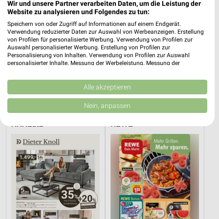
Wir und unsere Partner verarbeiten Daten, um die Leistung der
Website zu analysieren und Folgendes zu tun:
Speichern von oder Zugriff auf Informationen auf einem Endgerät.
Verwendung reduzierter Daten zur Auswahl von Werbeanzeigen. Erstellung
von Profilen für personalisierte Werbung. Verwendung von Profilen zur
Auswahl personalisierter Werbung. Erstellung von Profilen zur
Personalisierung von Inhalten. Verwendung von Profilen zur Auswahl
personalisierter Inhalte. Messung der Werbeleistung. Messung der
Performance von Inhalten. Analyse von Zielgruppen durch Statistiken oder
Kombinationen von Daten aus verschiedenen Quellen. Entwicklung und
41,1 km
33,3 km
Verbesserung der Angebote. Verwendung reduzierter Daten zur Auswahl
Alle akzeptieren
Angebote ab 01.08.
Wohnen Spezial
von Inhalten.
Noch heute gültig
Gültig bis Fr. 14.08.
Daten können außerhalb der Europäischen Union weitergegeben und in die
Nein, anpassen
USA gesendet werden.
Ihre Einwilligung und die cookie Richtlinie gelten ausschließlich für diese
XXXLutz
REWE
Website/App.
Partnerliste anzeigen (1 IAB-Anbieter)
Wir nutzen Ihre Daten für folgende Zwecke:
IAB-Verarbeitungszwecke:
Speichern von oder Zugriff auf Informationen
auf einem Endgerät
Verwendung reduzierter Daten zur Auswahl von
Werbeanzeigen