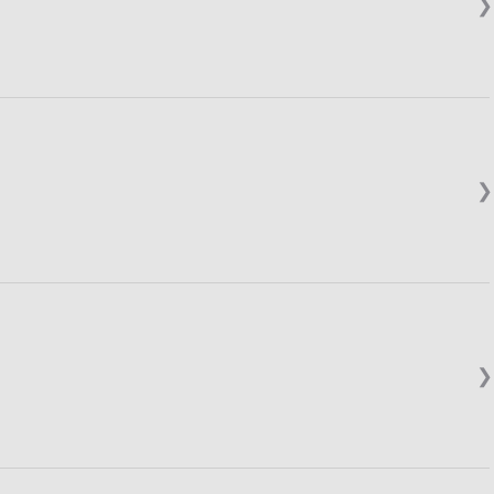
❯
❯
❯