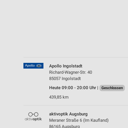
Messung der Performance von Inhalten
Analyse von Zielgruppen durch Statistiken oder Kombinationen 
Quellen
Entwicklung und Verbesserung der Angebote
Verwendung reduzierter Daten zur Auswahl von Inhalten
IAB-Besonderheiten:
Verwendung genauer Standortdaten
Apollo Ingolstadt
Richard-Wagner-Str. 40
Geräte anhand von aktiv angeforderten Informationen identifizie
85057 Ingolstadt
Nicht-IAB-Verarbeitungszwecke:
Heute 09:00 - 20:00 Uhr |
Geschlossen
Notwendig
439,85 km
Performance
aktivoptik Augsburg
Funktional
Meraner Straße 6 (Im Kaufland)
86165 Augsburg
Werbung