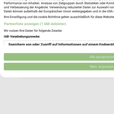
Apollo Ingolstadt
Performance von Inhalten. Analyse von Zielgruppen durch Statistiken oder Kom
und Verbesserung der Angebote. Verwendung reduzierter Daten zur Auswahl von
Ludwigstr. 3
Daten können außerhalb der Europäischen Union weitergegeben und in die USA 
85049 Ingolstadt
Ihre Einwilligung und die cookie Richtlinie gelten ausschließlich für diese Websit
Heute 09:00 - 19:00 Uhr |
Geschlossen
Partnerliste anzeigen (1 IAB-Anbieter)
440,30 km
Wir nutzen Ihre Daten für folgende Zwecke:
IAB-Verarbeitungszwecke:
Speichern von oder Zugriff auf Informationen auf einem Endgerät
Apollo Ingolstadt
Friedrichshofener Str. 18
Verwendung reduzierter Daten zur Auswahl von Werbeanzeigen
85049 Ingolstadt
Alle akzeptiere
Heute 09:30 - 18:00 Uhr |
Geschlossen
Erstellung von Profilen für personalisierte Werbung
Nein, anpassen
439,82 km
Verwendung von Profilen zur Auswahl personalisierter Werbung
Erstellung von Profilen zur Personalisierung von Inhalten
Verwendung von Profilen zur Auswahl personalisierter Inhalte
Messung der Werbeleistung