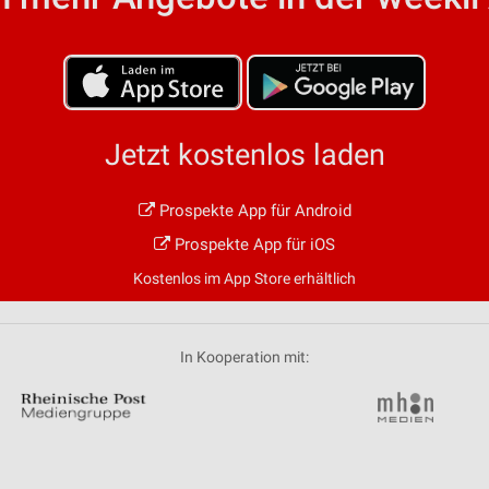
von Daten aus verschiedenen
Jetzt kostenlos laden
Prospekte App für Android
ren
Prospekte App für iOS
Kostenlos im App Store erhältlich
In Kooperation mit: