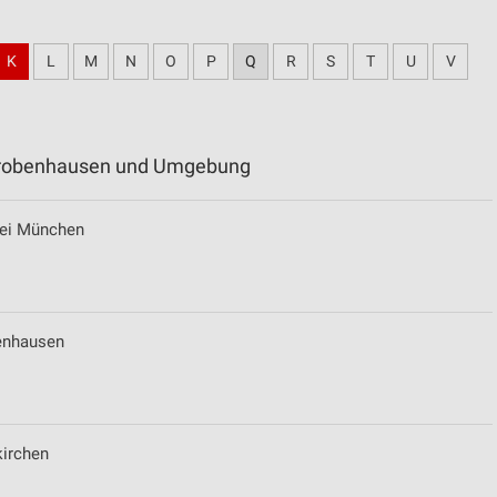
K
L
M
N
O
P
Q
R
S
T
U
V
chrobenhausen und Umgebung
bei München
enhausen
kirchen