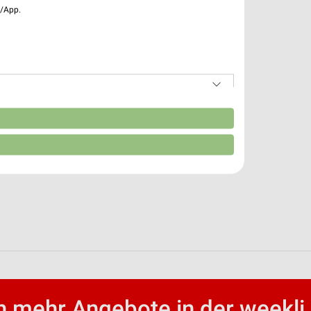
e/App.
n
 mehr Angebote in der weekli