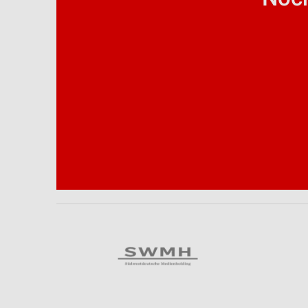
Analyse von Zielgruppen durch Statistiken oder Kombinationen 
Quellen
Entwicklung und Verbesserung der Angebote
Verwendung reduzierter Daten zur Auswahl von Inhalten
IAB-Besonderheiten:
Verwendung genauer Standortdaten
Geräte anhand von aktiv angeforderten Informationen identifizie
Nicht-IAB-Verarbeitungszwecke:
Notwendig
Performance
Funktional
Werbung