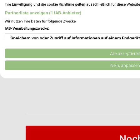
Ihre Einwilligung und die cookie Richtlinie gelten ausschließlich für diese Websit
Partnerliste anzeigen (1 IAB-Anbieter)
Wir nutzen Ihre Daten für folgende Zwecke:
IAB-Verarbeitungszwecke:
Speichern von oder Zugriff auf Informationen auf einem Endgerät
Verwendung reduzierter Daten zur Auswahl von Werbeanzeigen
Alle akzeptiere
Erstellung von Profilen für personalisierte Werbung
Nein, anpassen
Verwendung von Profilen zur Auswahl personalisierter Werbung
Erstellung von Profilen zur Personalisierung von Inhalten
Verwendung von Profilen zur Auswahl personalisierter Inhalte
Messung der Werbeleistung
Messung der Performance von Inhalten
Noch