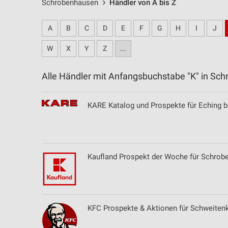
Schrobenhausen
Händler von A bis Z
A
B
C
D
E
F
G
H
I
J
W
X
Y
Z
...
Alle Händler mit Anfangsbuchstabe "K" in S
KARE Katalog und Prospekte für Eching 
Kaufland Prospekt der Woche für Schrob
KFC Prospekte & Aktionen für Schweiten