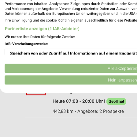
Performance von Inhalten. Analyse von Zielgruppen durch Statistiken oder Kom
und Verbesserung der Angebote. Verwendung reduzierter Daten zur Auswahl von
Daten können außerhalb der Europäischen Union weitergegeben und in die USA 
Ihre Einwilligung und die cookie Richtlinie gelten ausschließlich für diese Websit
Kaufland Pfaffenhofen
Partnerliste anzeigen (1 IAB-Anbieter)
Max-Weinberger-Straße 9
Wir nutzen Ihre Daten für folgende Zwecke:
85276 Pfaffenhofen
IAB-Verarbeitungszwecke:
Heute 07:00 - 20:00 Uhr |
Geöffnet
Speichern von oder Zugriff auf Informationen auf einem Endgerät
463,00 km • Angebote: 2 Prospekte
Verwendung reduzierter Daten zur Auswahl von Werbeanzeigen
Alle akzeptiere
Kaufland Ingolstadt
Erstellung von Profilen für personalisierte Werbung
Nein, anpassen
Münchener Straße 146
Verwendung von Profilen zur Auswahl personalisierter Werbung
85051 Ingolstadt
Heute 07:00 - 20:00 Uhr |
Geöffnet
Erstellung von Profilen zur Personalisierung von Inhalten
442,83 km • Angebote: 2 Prospekte
Verwendung von Profilen zur Auswahl personalisierter Inhalte
Messung der Werbeleistung