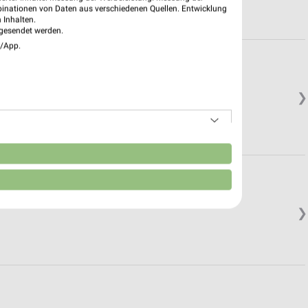
binationen von Daten aus verschiedenen Quellen. Entwicklung
 Inhalten.
gesendet werden.
e/App.
❯
n
❯