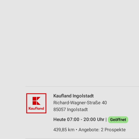
Messung der Performance von Inhalten
Analyse von Zielgruppen durch Statistiken oder Kombinationen 
Quellen
Entwicklung und Verbesserung der Angebote
Verwendung reduzierter Daten zur Auswahl von Inhalten
IAB-Besonderheiten:
Verwendung genauer Standortdaten
Geräte anhand von aktiv angeforderten Informationen identifizie
Nicht-IAB-Verarbeitungszwecke:
Kaufland Ingolstadt
Notwendig
Richard-Wagner-Straße 40
85057 Ingolstadt
Performance
Heute 07:00 - 20:00 Uhr |
Geöffnet
Funktional
439,85 km • Angebote: 2 Prospekte
Werbung