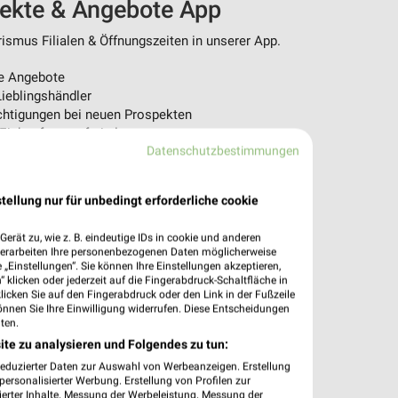
pekte & Angebote App
ismus Filialen & Öffnungszeiten in unserer App.
e Angebote
ieblingshändler
htigungen bei neuen Prospekten
 Einkauf stressfrei planen
Datenschutzbestimmungen
 App jetzt laden oder QR-Code scannen.
tellung nur für unbedingt erforderliche cookie
erät zu, wie z. B. eindeutige IDs in cookie und anderen
verarbeiten Ihre personenbezogenen Daten möglicherweise
„Einstellungen“. Sie können Ihre Einstellungen akzeptieren,
 klicken oder jederzeit auf die Fingerabdruck-Schaltfläche in
klicken Sie auf den Fingerabdruck oder den Link in der Fußzeile
önnen Sie Ihre Einwilligung widerrufen. Diese Entscheidungen
ten.
ite zu analysieren und Folgendes zu tun:
reduzierter Daten zur Auswahl von Werbeanzeigen. Erstellung
ersonalisierter Werbung. Erstellung von Profilen zur
ierter Inhalte. Messung der Werbeleistung. Messung der