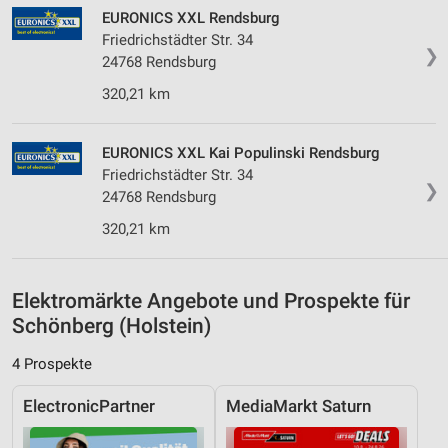
Messung der Werbeleistung
EURONICS XXL Rendsburg
Friedrichstädter Str. 34
Messung der Performance von Inhalten
❯
24768 Rendsburg
Analyse von Zielgruppen durch Statistiken oder
320,21 km
Kombinationen von Daten aus verschiedenen
Quellen
EURONICS XXL Kai Populinski Rendsburg
Entwicklung und Verbesserung der Angebote
Friedrichstädter Str. 34
❯
24768 Rendsburg
Verwendung reduzierter Daten zur Auswahl von
Inhalten
320,21 km
IAB-Besonderheiten:
Verwendung genauer Standortdaten
Elektromärkte Angebote und Prospekte für
Geräte anhand von aktiv angeforderten
Schönberg (Holstein)
Informationen identifizieren
4 Prospekte
Nicht-IAB-Verarbeitungszwecke:
Notwendig
ElectronicPartner
MediaMarkt Saturn
Performance