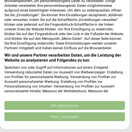
Browserspeichern, um personenbezogene Daten zu verarbeiten. Einige
329,07 km • Angebote: 3 Prospekte
Anbieter verarbeiten Ihre personenbezogenen Daten möglicherweise
aufgrund eines berechtigten Interesses. Um dem zu widersprechen, öffnen
Sie die „Einstellungen“. Sie können Ihre Einstellungen akzeptieren, ablehnen
oder verwalten, indem Sie auf die Schaltfläche „Einstellungen verwalten“
MediaMarkt Saturn Neumünster
klicken oder jederzeit auf die Fingerabdruck-Schaltfläche in der linken
Gänsemarkt 1
unteren Ecke der Website klicken. Um Ihre Einwilligung zu widerrufen,
klicken Sie auf den Fingerabdruck oder den Link in der Fußzeile der Website
24534 Neumünster
❯
und klicken Sie auf den Menüpunkt „Meine Daten“. Auf dieser Seite können
Sie Ihre Einwilligung widerrufen. Diese Entscheidungen werden unseren
Heute 10:00 - 19:00 Uhr |
Geöffnet
Partnern mitgeteilt und haben keinen Einfluss auf die Browserdaten.
286,54 km • Angebote: 1 Prospekt
Wir und unsere Partner verarbeiten Daten, um die Leistung der
Website zu analysieren und Folgendes zu tun:
Speichern von oder Zugriff auf Informationen auf einem Endgerät.
expert Nord Neustadt
Verwendung reduzierter Daten zur Auswahl von Werbeanzeigen. Erstellung
von Profilen für personalisierte Werbung. Verwendung von Profilen zur
Sierksdorfer Straße 26
Auswahl personalisierter Werbung. Erstellung von Profilen zur
23730 Neustadt
Personalisierung von Inhalten. Verwendung von Profilen zur Auswahl
❯
personalisierter Inhalte. Messung der Werbeleistung. Messung der
Heute 09:00 - 19:00 Uhr |
Geöffnet
Performance von Inhalten. Analyse von Zielgruppen durch Statistiken oder
Kombinationen von Daten aus verschiedenen Quellen. Entwicklung und
246,76 km
Verbesserung der Angebote. Verwendung reduzierter Daten zur Auswahl
Alle akzeptieren
von Inhalten.
Daten können außerhalb der Europäischen Union weitergegeben und in die
Nein, anpassen
USA gesendet werden.
expert Nord Neumünster
Ihre Einwilligung und die cookie Richtlinie gelten ausschließlich für diese
Haart 190
Website/App.