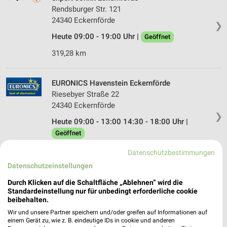
Rendsburger Str. 121
24340 Eckernförde
❯
Heute 09:00 - 19:00 Uhr |
Geöffnet
319,28 km
EURONICS Havenstein Eckernförde
Riesebyer Straße 22
24340 Eckernförde
❯
Heute 09:00 - 13:00 14:30 - 18:00 Uhr |
Geöffnet
321,23 km
Datenschutzbestimmungen
Datenschutzeinstellungen
EP:Elektro Book Kappeln
Durch Klicken auf die Schaltfläche „Ablehnen“ wird die
Bernard-Lieningstraße 8-10
Standardeinstellung nur für unbedingt erforderliche cookie
beibehalten.
24376 Kappeln
❯
Wir und unsere Partner speichern und/oder greifen auf Informationen auf
Heute 09:00 - 18:00 Uhr |
Geöffnet
einem Gerät zu, wie z. B. eindeutige IDs in cookie und anderen