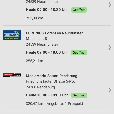
24539 Neumünster
❯
Partnerliste anzeigen (1 IAB-Anbieter)
Heute 09:00 - 18:30 Uhr |
Geöffnet
Wir nutzen Ihre Daten für folgende Zwecke:
283,39 km
IAB-Verarbeitungszwecke:
Speichern von oder Zugriff auf Informationen
auf einem Endgerät
EURONICS Lorenzen Neumünster
Mühlenstr. 8
Verwendung reduzierter Daten zur Auswahl von
24539 Neumünster
Werbeanzeigen
❯
Heute 09:00 - 18:00 Uhr |
Geöffnet
Erstellung von Profilen für personalisierte
Werbung
285,21 km
Verwendung von Profilen zur Auswahl
personalisierter Werbung
MediaMarkt Saturn Rendsburg
Friedrichstädter Straße 54-56
Erstellung von Profilen zur Personalisierung
24768 Rendsburg
❯
von Inhalten
Heute 10:00 - 19:00 Uhr |
Geöffnet
Verwendung von Profilen zur Auswahl
320,47 km • Angebote: 1 Prospekt
personalisierter Inhalte