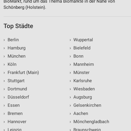
BioMarkt, rund um das Thema Biomärkte in der Nähe von
Schönberg (Holstein).
Top Städte
›
Berlin
›
Wuppertal
›
Hamburg
›
Bielefeld
›
München
›
Bonn
›
Köln
›
Mannheim
›
Frankfurt (Main)
›
Münster
›
Stuttgart
›
Karlsruhe
›
Dortmund
›
Wiesbaden
›
Düsseldorf
›
Augsburg
›
Essen
›
Gelsenkirchen
›
Bremen
›
Aachen
›
Hannover
›
Mönchengladbach
›
Leipzig
›
Braunschweig