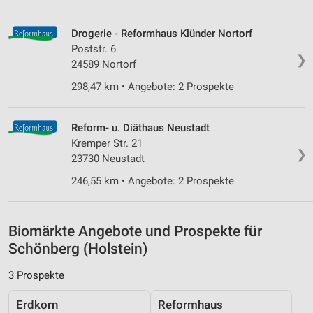
Werbung
Drogerie - Reformhaus Klünder Nortorf
Verwendung von Profilen zur Auswahl
Poststr. 6
personalisierter Werbung
❯
24589 Nortorf
Erstellung von Profilen zur Personalisierung
298,47 km • Angebote: 2 Prospekte
von Inhalten
Verwendung von Profilen zur Auswahl
Reform- u. Diäthaus Neustadt
personalisierter Inhalte
Kremper Str. 21
❯
23730 Neustadt
Messung der Werbeleistung
246,55 km • Angebote: 2 Prospekte
Messung der Performance von Inhalten
Analyse von Zielgruppen durch Statistiken oder
Biomärkte Angebote und Prospekte für
Kombinationen von Daten aus verschiedenen
Quellen
Schönberg (Holstein)
Entwicklung und Verbesserung der Angebote
3 Prospekte
Verwendung reduzierter Daten zur Auswahl von
Erdkorn
Reformhaus
Inhalten