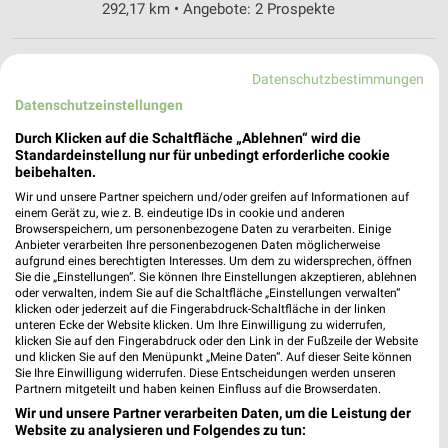
292,17 km • Angebote: 2 Prospekte
Reformhaus Benthin Plön
Datenschutzbestimmungen
Lange Str. 38
❯
Datenschutzeinstellungen
24306 Plön
Durch Klicken auf die Schaltfläche „Ablehnen“ wird die
269,37 km • Angebote: 2 Prospekte
Standardeinstellung nur für unbedingt erforderliche cookie
beibehalten.
Wir und unsere Partner speichern und/oder greifen auf Informationen auf
Reformhaus Ilius Bordesholm
einem Gerät zu, wie z. B. eindeutige IDs in cookie und anderen
Bahnhofstr. 48
Browserspeichern, um personenbezogene Daten zu verarbeiten. Einige
❯
Anbieter verarbeiten Ihre personenbezogenen Daten möglicherweise
24582 Bordesholm
aufgrund eines berechtigten Interesses. Um dem zu widersprechen, öffnen
Sie die „Einstellungen“. Sie können Ihre Einstellungen akzeptieren, ablehnen
289,19 km • Angebote: 2 Prospekte
oder verwalten, indem Sie auf die Schaltfläche „Einstellungen verwalten“
klicken oder jederzeit auf die Fingerabdruck-Schaltfläche in der linken
unteren Ecke der Website klicken. Um Ihre Einwilligung zu widerrufen,
Reformhaus Hintz Eckernförde
klicken Sie auf den Fingerabdruck oder den Link in der Fußzeile der Website
und klicken Sie auf den Menüpunkt „Meine Daten“. Auf dieser Seite können
Rathausmarkt 2
❯
Sie Ihre Einwilligung widerrufen. Diese Entscheidungen werden unseren
24340 Eckernförde
Partnern mitgeteilt und haben keinen Einfluss auf die Browserdaten.
Wir und unsere Partner verarbeiten Daten, um die Leistung der
320,52 km • Angebote: 3 Prospekte
Website zu analysieren und Folgendes zu tun: