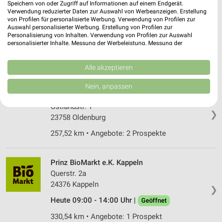
Speichern von oder Zugriff auf Informationen auf einem Endgerät.
Verwendung reduzierter Daten zur Auswahl von Werbeanzeigen. Erstellung
Biomarkt Eckernförde
von Profilen für personalisierte Werbung. Verwendung von Profilen zur
Langebrückstraße 20
Auswahl personalisierter Werbung. Erstellung von Profilen zur
24340 Eckernförde
Personalisierung von Inhalten. Verwendung von Profilen zur Auswahl
❯
personalisierter Inhalte. Messung der Werbeleistung. Messung der
Heute 09:00 - 14:30 Uhr |
Geöffnet
Performance von Inhalten. Analyse von Zielgruppen durch Statistiken oder
Kombinationen von Daten aus verschiedenen Quellen. Entwicklung und
320,73 km • Angebote: 1 Prospekt
Verbesserung der Angebote. Verwendung reduzierter Daten zur Auswahl
Alle akzeptieren
von Inhalten.
Daten können außerhalb der Europäischen Union weitergegeben und in die
Nein, anpassen
USA gesendet werden.
Reformhaus Blumers Oldenburg
Ihre Einwilligung und die cookie Richtlinie gelten ausschließlich für diese
Ostlandstr. 1
Website/App.
❯
23758 Oldenburg
Partnerliste anzeigen (1 IAB-Anbieter)
257,52 km • Angebote: 2 Prospekte
Wir nutzen Ihre Daten für folgende Zwecke:
IAB-Verarbeitungszwecke:
Prinz BioMarkt e.K. Kappeln
Speichern von oder Zugriff auf Informationen
auf einem Endgerät
Querstr. 2a
24376 Kappeln
❯
Verwendung reduzierter Daten zur Auswahl von
Werbeanzeigen
Heute 09:00 - 14:00 Uhr |
Geöffnet
330,54 km • Angebote: 1 Prospekt
Erstellung von Profilen für personalisierte