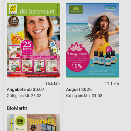
IAB-Besonderheiten:
Verwendung genauer Standortdaten
Geräte anhand von aktiv angeforderten
Informationen identifizieren
Nicht-IAB-Verarbeitungszwecke:
Notwendig
Performance
Funktional
16,6 km
11,1 km
Werbung
Angebote ab 30.07.
August 2026
Gültig bis Mi. 26.08.
Gültig bis Mo. 31.08.
BioMarkt