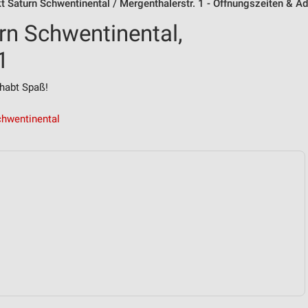
 Saturn Schwentinental / Mergenthalerstr. 1 - Öffnungszeiten & A
n Schwentinental,
1
habt Spaß!
chwentinental