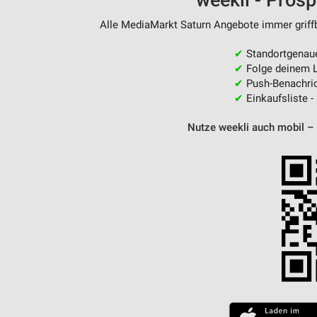
weekli - Pros
Alle MediaMarkt Saturn Angebote immer griffb
✔
Standortgenau
✔
Folge deinem L
✔
Push-Benachric
✔
Einkaufsliste -
Nutze weekli auch mobil –