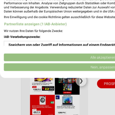
Performance von Inhalten. Analyse von Zielgruppen durch Statistiken oder Kom
und Verbesserung der Angebote. Verwendung reduzierter Daten zur Auswahl von
Daten können außerhalb der Europäischen Union weitergegeben und in die USA 
Aktuelle Angebote in dieser Filiale
Ihre Einwilligung und die cookie Richtlinie gelten ausschließlich für diese Websit
Anzahl Prospekte: 1
Partnerliste anzeigen (1 IAB-Anbieter)
Letztes Prospektupdate: vor 18 Tagen
Wir nutzen Ihre Daten für folgende Zwecke:
IAB-Verarbeitungszwecke:
MediaMa
Mo. de
Speichern von oder Zugriff auf Informationen auf einem Endgerät
Gutschei
Verwendung reduzierter Daten zur Auswahl von Werbeanzeigen
Alle akzeptiere
Gültig von 
Erstellung von Profilen für personalisierte Werbung
Nein, anpassen
📅
Kalende
Verwendung von Profilen zur Auswahl personalisierter Werbung
❯
PROSP
Erstellung von Profilen zur Personalisierung von Inhalten
Verwendung von Profilen zur Auswahl personalisierter Inhalte
Messung der Werbeleistung