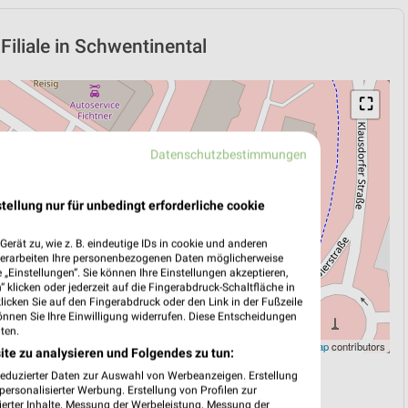
iliale in Schwentinental
⛶
Datenschutzbestimmungen
tellung nur für unbedingt erforderliche cookie
erät zu, wie z. B. eindeutige IDs in cookie und anderen
verarbeiten Ihre personenbezogenen Daten möglicherweise
„Einstellungen“. Sie können Ihre Einstellungen akzeptieren,
 klicken oder jederzeit auf die Fingerabdruck-Schaltfläche in
klicken Sie auf den Fingerabdruck oder den Link in der Fußzeile
önnen Sie Ihre Einwilligung widerrufen. Diese Entscheidungen
ten.
Leaflet
|
©
OpenStreetMap
contributors
ite zu analysieren und Folgendes zu tun:
reduzierter Daten zur Auswahl von Werbeanzeigen. Erstellung
N
NAVIGATION MIT GOOGLE/IOS MAPS
ersonalisierter Werbung. Erstellung von Profilen zur
ierter Inhalte. Messung der Werbeleistung. Messung der