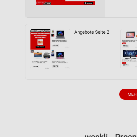
Messung der Performance von Inhalten
Analyse von Zielgruppen durch Statistiken oder Kombinationen 
Quellen
Angebote Seite 2
Entwicklung und Verbesserung der Angebote
Verwendung reduzierter Daten zur Auswahl von Inhalten
IAB-Besonderheiten:
Verwendung genauer Standortdaten
Geräte anhand von aktiv angeforderten Informationen identifizie
Nicht-IAB-Verarbeitungszwecke:
MEH
Notwendig
Performance
Funktional
Werbung