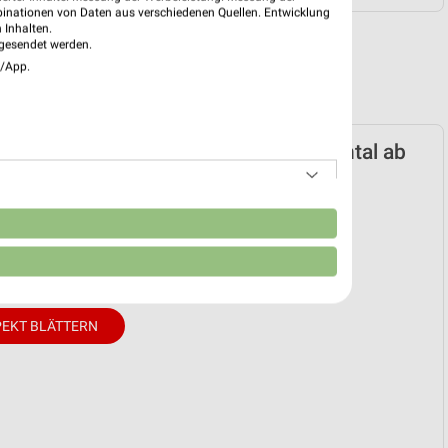
binationen von Daten aus verschiedenen Quellen. Entwicklung
 Inhalten.
gesendet werden.
e/App.
rkt Saturn Prospekt für Schwentinental ab
n 20.07.
nheft
n
20. Jul. bis 10. Aug.
reintrag erstellen
EKT BLÄTTERN