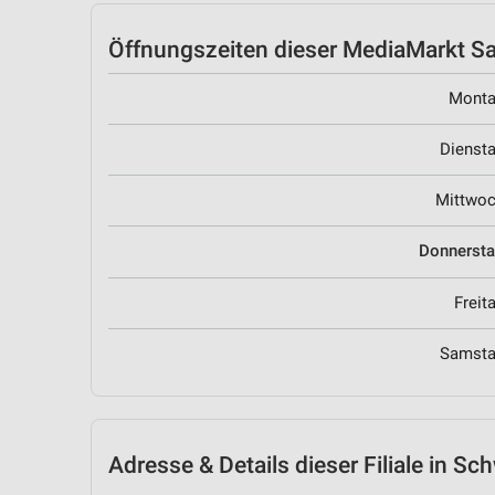
Öffnungszeiten
dieser MediaMarkt Sat
Mont
Dienst
Mittwo
Donnerst
Freit
Samst
Adresse & Details
dieser Filiale in Sc