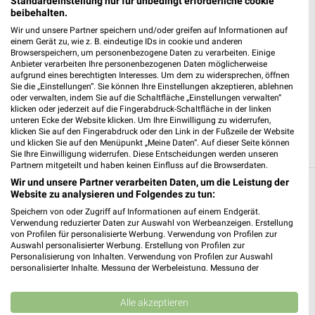
Standardeinstellung nur für unbedingt erforderliche cookie
Heute 07:00 - 21:00 Uhr |
Geöffnet
beibehalten.
235,92 km • Angebote: 3 Prospekte
Wir und unsere Partner speichern und/oder greifen auf Informationen auf
einem Gerät zu, wie z. B. eindeutige IDs in cookie und anderen
Browserspeichern, um personenbezogene Daten zu verarbeiten. Einige
Anbieter verarbeiten Ihre personenbezogenen Daten möglicherweise
ALDI Nord Erfurt
aufgrund eines berechtigten Interesses. Um dem zu widersprechen, öffnen
Scheidemantelweg 9
Sie die „Einstellungen“. Sie können Ihre Einstellungen akzeptieren, ablehnen
oder verwalten, indem Sie auf die Schaltfläche „Einstellungen verwalten“
99091 Erfurt
❯
klicken oder jederzeit auf die Fingerabdruck-Schaltfläche in der linken
unteren Ecke der Website klicken. Um Ihre Einwilligung zu widerrufen,
Heute 07:00 - 20:00 Uhr |
Geöffnet
klicken Sie auf den Fingerabdruck oder den Link in der Fußzeile der Website
und klicken Sie auf den Menüpunkt „Meine Daten“. Auf dieser Seite können
235,93 km • Angebote: 4 Prospekte
Sie Ihre Einwilligung widerrufen. Diese Entscheidungen werden unseren
Partnern mitgeteilt und haben keinen Einfluss auf die Browserdaten.
Wir und unsere Partner verarbeiten Daten, um die Leistung der
Website zu analysieren und Folgendes zu tun:
Discounter Angebote und Prospekte für
Schloßvippach
Speichern von oder Zugriff auf Informationen auf einem Endgerät.
Verwendung reduzierter Daten zur Auswahl von Werbeanzeigen. Erstellung
von Profilen für personalisierte Werbung. Verwendung von Profilen zur
15 Prospekte
Auswahl personalisierter Werbung. Erstellung von Profilen zur
Personalisierung von Inhalten. Verwendung von Profilen zur Auswahl
personalisierter Inhalte. Messung der Werbeleistung. Messung der
NORMA
Lidl
Performance von Inhalten. Analyse von Zielgruppen durch Statistiken oder
Kombinationen von Daten aus verschiedenen Quellen. Entwicklung und
Verbesserung der Angebote. Verwendung reduzierter Daten zur Auswahl
Alle akzeptieren
von Inhalten.