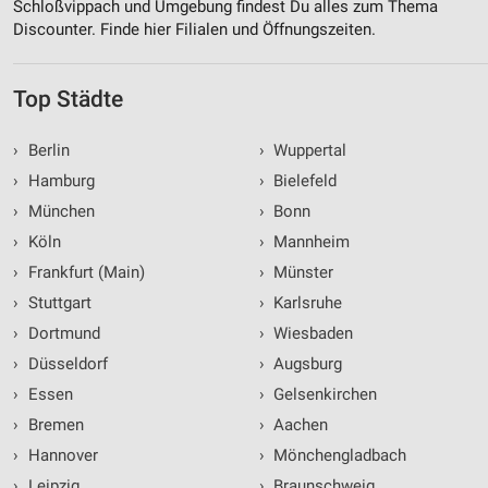
Schloßvippach und Umgebung findest Du alles zum Thema
Discounter. Finde hier Filialen und Öffnungszeiten.
Top Städte
›
Berlin
›
Wuppertal
›
Hamburg
›
Bielefeld
›
München
›
Bonn
›
Köln
›
Mannheim
›
Frankfurt (Main)
›
Münster
›
Stuttgart
›
Karlsruhe
›
Dortmund
›
Wiesbaden
›
Düsseldorf
›
Augsburg
›
Essen
›
Gelsenkirchen
›
Bremen
›
Aachen
›
Hannover
›
Mönchengladbach
›
Leipzig
›
Braunschweig