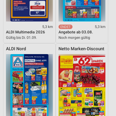
Notwendig
Performance
5,3 km
5,3 km
Funktional
ALDI Multimedia 2026
Angebote ab 03.08.
Gültig bis Di. 01.09.
Noch morgen gültig
Werbung
ALDI Nord
Netto Marken-Discount