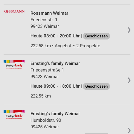
Verwendung von Profilen zur Auswahl
personalisierter Inhalte
Rossmann Weimar
Friedensstr. 1
Messung der Werbeleistung
99423 Weimar
❯
Heute 08:00 - 20:00 Uhr |
Geschlossen
Messung der Performance von Inhalten
222,58 km • Angebote: 2 Prospekte
Analyse von Zielgruppen durch Statistiken oder
Kombinationen von Daten aus verschiedenen
Quellen
Ernsting's family Weimar
Friedensstraße 1
Entwicklung und Verbesserung der Angebote
99423 Weimar
❯
Verwendung reduzierter Daten zur Auswahl von
Heute 09:00 - 18:00 Uhr |
Geschlossen
Inhalten
222,55 km
IAB-Besonderheiten:
Verwendung genauer Standortdaten
Ernsting's family Weimar
Geräte anhand von aktiv angeforderten
Humboldstr. 90
Informationen identifizieren
99425 Weimar
❯