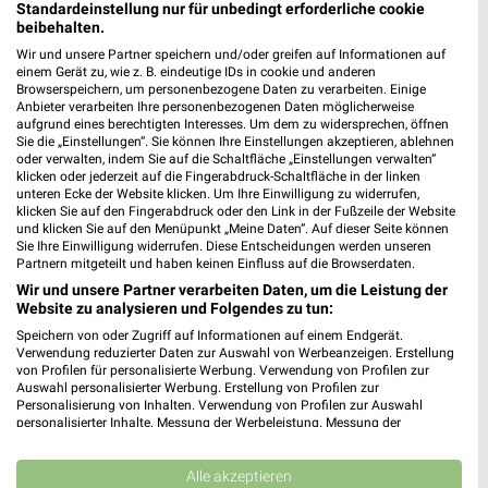
Heute 08:00 - 20:00 Uhr |
Standardeinstellung nur für unbedingt erforderliche cookie
Geschlossen
beibehalten.
236,89 km • Angebote: 2 Prospekte
Wir und unsere Partner speichern und/oder greifen auf Informationen auf
einem Gerät zu, wie z. B. eindeutige IDs in cookie und anderen
Browserspeichern, um personenbezogene Daten zu verarbeiten. Einige
Anbieter verarbeiten Ihre personenbezogenen Daten möglicherweise
Rossmann Erfurt
aufgrund eines berechtigten Interesses. Um dem zu widersprechen, öffnen
Willy-Brandt-Platz 12
Sie die „Einstellungen“. Sie können Ihre Einstellungen akzeptieren, ablehnen
99084 Erfurt
oder verwalten, indem Sie auf die Schaltfläche „Einstellungen verwalten“
❯
klicken oder jederzeit auf die Fingerabdruck-Schaltfläche in der linken
Heute 07:00 - 22:00 Uhr |
Geschlossen
unteren Ecke der Website klicken. Um Ihre Einwilligung zu widerrufen,
klicken Sie auf den Fingerabdruck oder den Link in der Fußzeile der Website
236,97 km • Angebote: 2 Prospekte
und klicken Sie auf den Menüpunkt „Meine Daten“. Auf dieser Seite können
Sie Ihre Einwilligung widerrufen. Diese Entscheidungen werden unseren
Partnern mitgeteilt und haben keinen Einfluss auf die Browserdaten.
Wir und unsere Partner verarbeiten Daten, um die Leistung der
Rossmann Weimar
Website zu analysieren und Folgendes zu tun:
Ernst-Busse-Str. 33
Speichern von oder Zugriff auf Informationen auf einem Endgerät.
99427 Weimar
❯
Verwendung reduzierter Daten zur Auswahl von Werbeanzeigen. Erstellung
von Profilen für personalisierte Werbung. Verwendung von Profilen zur
Heute 08:00 - 20:00 Uhr |
Geschlossen
Auswahl personalisierter Werbung. Erstellung von Profilen zur
Personalisierung von Inhalten. Verwendung von Profilen zur Auswahl
220,36 km • Angebote: 2 Prospekte
personalisierter Inhalte. Messung der Werbeleistung. Messung der
Performance von Inhalten. Analyse von Zielgruppen durch Statistiken oder
Kombinationen von Daten aus verschiedenen Quellen. Entwicklung und
Rossmann Erfurt
Verbesserung der Angebote. Verwendung reduzierter Daten zur Auswahl
Alle akzeptieren