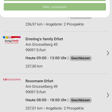
von Inhalten.
Scharnhorststr. 64
Daten können außerhalb der Europäischen Union weitergegeben und in die
Nein, anpassen
99099 Erfurt
USA gesendet werden.
❯
Ihre Einwilligung und die cookie Richtlinie gelten ausschließlich für diese
Heute 08:00 - 20:00 Uhr |
Geschlossen
Website/App.
236,97 km • Angebote: 2 Prospekte
Partnerliste anzeigen (1 IAB-Anbieter)
Wir nutzen Ihre Daten für folgende Zwecke:
IAB-Verarbeitungszwecke:
Ernsting's family Erfurt
Am Drosselberg 45
Speichern von oder Zugriff auf Informationen
auf einem Endgerät
99097 Erfurt
❯
Heute 09:00 - 13:00 Uhr |
Geschlossen
Verwendung reduzierter Daten zur Auswahl von
Werbeanzeigen
237,00 km
Erstellung von Profilen für personalisierte
Werbung
Rossmann Erfurt
Am Drosselberg 49
Verwendung von Profilen zur Auswahl
99097 Erfurt
personalisierter Werbung
❯
Heute 08:00 - 18:00 Uhr |
Geschlossen
Erstellung von Profilen zur Personalisierung
von Inhalten
237,01 km • Angebote: 2 Prospekte