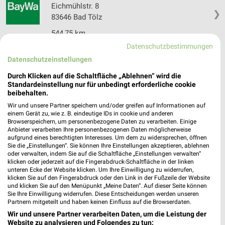
Eichmühlstr. 8
❯
83646 Bad Tölz
544,75 km
Datenschutzbestimmungen
Datenschutzeinstellungen
hagebaumarkt Bad Tölz
Am Moraltpark 1G
Durch Klicken auf die Schaltfläche „Ablehnen“ wird die
Standardeinstellung nur für unbedingt erforderliche cookie
83646 Bad Tölz
❯
beibehalten.
Heute 08:00 - 19:00 Uhr |
Geöffnet
Wir und unsere Partner speichern und/oder greifen auf Informationen auf
einem Gerät zu, wie z. B. eindeutige IDs in cookie und anderen
546,16 km
Browserspeichern, um personenbezogene Daten zu verarbeiten. Einige
Anbieter verarbeiten Ihre personenbezogenen Daten möglicherweise
aufgrund eines berechtigten Interesses. Um dem zu widersprechen, öffnen
Sie die „Einstellungen“. Sie können Ihre Einstellungen akzeptieren, ablehnen
BayWa AG Energie Tankstelle Tuntenhausen
oder verwalten, indem Sie auf die Schaltfläche „Einstellungen verwalten“
Maillinger Str. 9
klicken oder jederzeit auf die Fingerabdruck-Schaltfläche in der linken
❯
83104 Tuntenhausen
unteren Ecke der Website klicken. Um Ihre Einwilligung zu widerrufen,
klicken Sie auf den Fingerabdruck oder den Link in der Fußzeile der Website
518,25 km
und klicken Sie auf den Menüpunkt „Meine Daten“. Auf dieser Seite können
Sie Ihre Einwilligung widerrufen. Diese Entscheidungen werden unseren
Partnern mitgeteilt und haben keinen Einfluss auf die Browserdaten.
Wir und unsere Partner verarbeiten Daten, um die Leistung der
BayWa AG Technik Servicezentrum
Website zu analysieren und Folgendes zu tun: