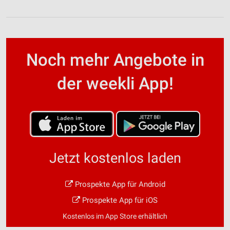
Noch mehr Angebote in
der weekli App!
Jetzt kostenlos laden
Prospekte App für Android
Prospekte App für iOS
Kostenlos im App Store erhältlich