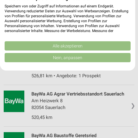
Tuntenhausen
Speichern von oder Zugriff auf Informationen auf einem Endgerät.
Ahornweg 19
❯
Verwendung reduzierter Daten zur Auswahl von Werbeanzeigen. Erstellung
83104 Tuntenhausen
von Profilen für personalisierte Werbung. Verwendung von Profilen zur
Auswahl personalisierter Werbung. Erstellung von Profilen zur
518,11 km
Personalisierung von Inhalten. Verwendung von Profilen zur Auswahl
personalisierter Inhalte. Messung der Werbeleistung. Messung der
Performance von Inhalten. Analyse von Zielgruppen durch Statistiken oder
Kombinationen von Daten aus verschiedenen Quellen. Entwicklung und
OBI Stephanskirchen
Verbesserung der Angebote. Verwendung reduzierter Daten zur Auswahl
Alle akzeptieren
Hofmühlstr. 54
von Inhalten.
83071 Stephanskirchen
Daten können außerhalb der Europäischen Union weitergegeben und in die
Nein, anpassen
❯
USA gesendet werden.
Heute 08:00 - 19:00 Uhr |
Geöffnet
Ihre Einwilligung und die cookie Richtlinie gelten ausschließlich für diese
Website/App.
526,81 km • Angebote: 1 Prospekt
Partnerliste anzeigen (1 IAB-Anbieter)
Wir nutzen Ihre Daten für folgende Zwecke:
BayWa AG Agrar Vertriebsstandort Sauerlach
IAB-Verarbeitungszwecke:
Am Heizwerk 8
❯
Speichern von oder Zugriff auf Informationen
82054 Sauerlach
auf einem Endgerät
520,45 km
Verwendung reduzierter Daten zur Auswahl von
Werbeanzeigen
BayWa AG Baustoffe Geretsried