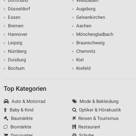
›
Dortmund
›
Wiesbaden
›
Düsseldorf
›
Augsburg
›
Essen
›
Gelsenkirchen
›
Bremen
›
Aachen
›
Hannover
›
Mönchengladbach
›
Leipzig
›
Braunschweig
›
Nürnberg
›
Chemnitz
›
Duisburg
›
Kiel
›
Bochum
›
Krefeld
Top Kategorien
Auto & Motorrad
Mode & Bekleidung
Baby & Kind
Optiker & Hörakustik
Baumärkte
Reisen & Tourismus
Biomärkte
Restaurant
Discounter
Schuhe