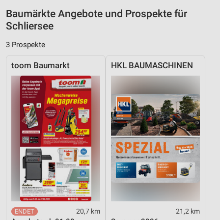
Inhalten
Baumärkte Angebote und Prospekte für
IAB-Besonderheiten:
Schliersee
Verwendung genauer Standortdaten
3 Prospekte
Geräte anhand von aktiv angeforderten
Informationen identifizieren
toom Baumarkt
HKL BAUMASCHINEN
Nicht-IAB-Verarbeitungszwecke:
Notwendig
Performance
Funktional
Werbung
20,7 km
21,2 km