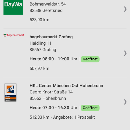
Erstellung von Profilen für personalisierte
Böhmerwaldstr. 54
Werbung
❯
82538 Geretsried
Verwendung von Profilen zur Auswahl
533,90 km
personalisierter Werbung
Erstellung von Profilen zur Personalisierung
hagebaumarkt Grafing
von Inhalten
Haidling 11
85567 Grafing
❯
Verwendung von Profilen zur Auswahl
personalisierter Inhalte
Heute 08:00 - 19:00 Uhr |
Geöffnet
507,97 km
Messung der Werbeleistung
Messung der Performance von Inhalten
HKL Center München Ost Hohenbrunn
Georg-Knorr-Straße 14
Analyse von Zielgruppen durch Statistiken oder
85662 Hohenbrunn
Kombinationen von Daten aus verschiedenen
❯
Quellen
Heute 07:30 - 16:30 Uhr |
Geöffnet
Entwicklung und Verbesserung der Angebote
512,33 km • Angebote: 1 Prospekt
Verwendung reduzierter Daten zur Auswahl von