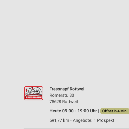
Messung der Performance von Inhalten
Analyse von Zielgruppen durch Statistiken oder Kombinationen 
Quellen
Entwicklung und Verbesserung der Angebote
Verwendung reduzierter Daten zur Auswahl von Inhalten
IAB-Besonderheiten:
Verwendung genauer Standortdaten
Geräte anhand von aktiv angeforderten Informationen identifizie
Nicht-IAB-Verarbeitungszwecke:
Fressnapf Rottweil
Notwendig
Römerstr. 80
78628 Rottweil
Performance
Heute 09:00 - 19:00 Uhr |
Öffnet in 4 Min.
Funktional
591,77 km • Angebote: 1 Prospekt
Werbung