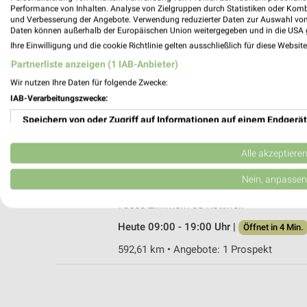
Performance von Inhalten. Analyse von Zielgruppen durch Statistiken oder Kom
und Verbesserung der Angebote. Verwendung reduzierter Daten zur Auswahl von
Daten können außerhalb der Europäischen Union weitergegeben und in die USA 
Ihre Einwilligung und die cookie Richtlinie gelten ausschließlich für diese Websit
Fressnapf Haslach
Partnerliste anzeigen (1 IAB-Anbieter)
Im Spießacker 5
Wir nutzen Ihre Daten für folgende Zwecke:
77716 Haslach
IAB-Verarbeitungszwecke:
Heute 09:00 - 20:00 Uhr |
Öffnet in 4 Min.
Speichern von oder Zugriff auf Informationen auf einem Endgerät
603,27 km • Angebote: 1 Prospekt
Verwendung reduzierter Daten zur Auswahl von Werbeanzeigen
Alle akzeptiere
Fressnapf Zimmern ob Rottweil
Erstellung von Profilen für personalisierte Werbung
Nein, anpassen
Flözlinger Straße 49
Verwendung von Profilen zur Auswahl personalisierter Werbung
78658 Zimmern ob Rottweil
Heute 09:00 - 19:00 Uhr |
Öffnet in 4 Min.
Erstellung von Profilen zur Personalisierung von Inhalten
592,61 km • Angebote: 1 Prospekt
Verwendung von Profilen zur Auswahl personalisierter Inhalte
Messung der Werbeleistung