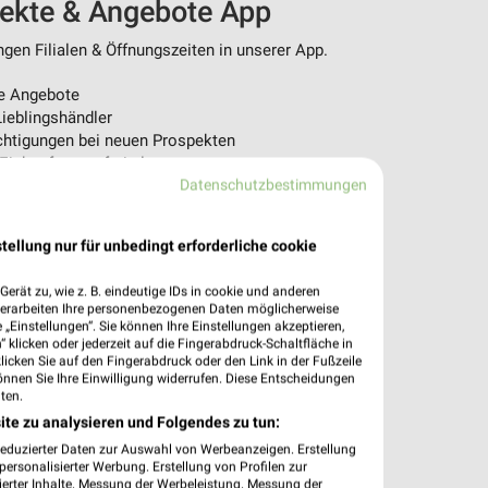
pekte & Angebote App
en Filialen & Öffnungszeiten in unserer App.
e Angebote
ieblingshändler
htigungen bei neuen Prospekten
 Einkauf stressfrei planen
Datenschutzbestimmungen
 App jetzt laden oder QR-Code scannen.
tellung nur für unbedingt erforderliche cookie
erät zu, wie z. B. eindeutige IDs in cookie und anderen
verarbeiten Ihre personenbezogenen Daten möglicherweise
„Einstellungen“. Sie können Ihre Einstellungen akzeptieren,
 klicken oder jederzeit auf die Fingerabdruck-Schaltfläche in
klicken Sie auf den Fingerabdruck oder den Link in der Fußzeile
önnen Sie Ihre Einwilligung widerrufen. Diese Entscheidungen
ten.
ite zu analysieren und Folgendes zu tun:
reduzierter Daten zur Auswahl von Werbeanzeigen. Erstellung
ersonalisierter Werbung. Erstellung von Profilen zur
ierter Inhalte. Messung der Werbeleistung. Messung der