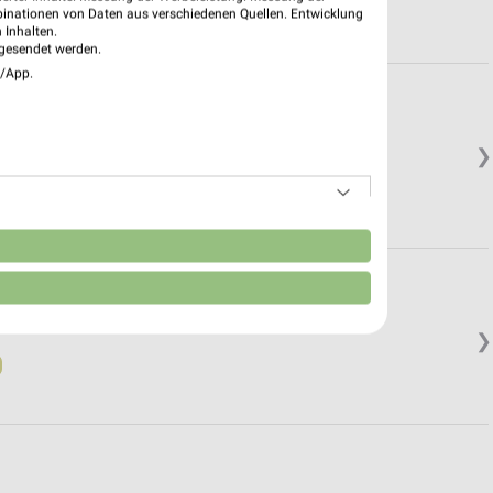
binationen von Daten aus verschiedenen Quellen. Entwicklung
 Inhalten.
gesendet werden.
e/App.
❯
n
❯