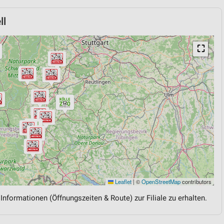
ll
⛶
Leaflet
|
©
OpenStreetMap
contributors
 Informationen (Öffnungszeiten & Route) zur Filiale zu erhalten.