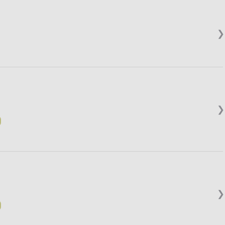
❯
❯
❯