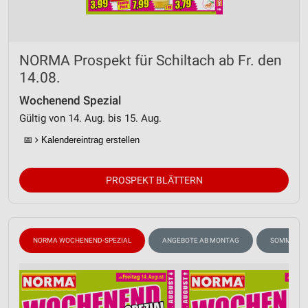
NORMA Prospekt für Schiltach ab Fr. den
14.08.
Wochenend Spezial
Gültig von 14. Aug. bis 15. Aug.
📅
Kalendereintrag erstellen
PROSPEKT BLÄTTERN
NORMA WOCHENEND-SPEZIAL
ANGEBOTE AB MONTAG
SOMMER &