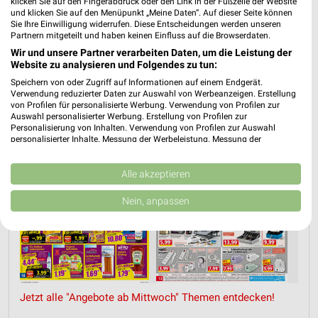
klicken Sie auf den Fingerabdruck oder den Link in der Fußzeile der Website
und klicken Sie auf den Menüpunkt „Meine Daten“. Auf dieser Seite können
Sie Ihre Einwilligung widerrufen. Diese Entscheidungen werden unseren
Partnern mitgeteilt und haben keinen Einfluss auf die Browserdaten.
ANGEBOTE AB MITTWOCH
FITNESS
GETRÄNKE
OBST & GEM
Wir und unsere Partner verarbeiten Daten, um die Leistung der
Website zu analysieren und Folgendes zu tun:
Speichern von oder Zugriff auf Informationen auf einem Endgerät.
Verwendung reduzierter Daten zur Auswahl von Werbeanzeigen. Erstellung
von Profilen für personalisierte Werbung. Verwendung von Profilen zur
Auswahl personalisierter Werbung. Erstellung von Profilen zur
Personalisierung von Inhalten. Verwendung von Profilen zur Auswahl
personalisierter Inhalte. Messung der Werbeleistung. Messung der
Performance von Inhalten. Analyse von Zielgruppen durch Statistiken oder
Kombinationen von Daten aus verschiedenen Quellen. Entwicklung und
Verbesserung der Angebote. Verwendung reduzierter Daten zur Auswahl
Alle akzeptieren
von Inhalten.
Daten können außerhalb der Europäischen Union weitergegeben und in die
Nein, anpassen
USA gesendet werden.
Ihre Einwilligung und die cookie Richtlinie gelten ausschließlich für diese
Website/App.
Partnerliste anzeigen (1 IAB-Anbieter)
Wir nutzen Ihre Daten für folgende Zwecke:
IAB-Verarbeitungszwecke:
Jetzt alle "Angebote ab Mittwoch" Themen entdecken!
Speichern von oder Zugriff auf Informationen