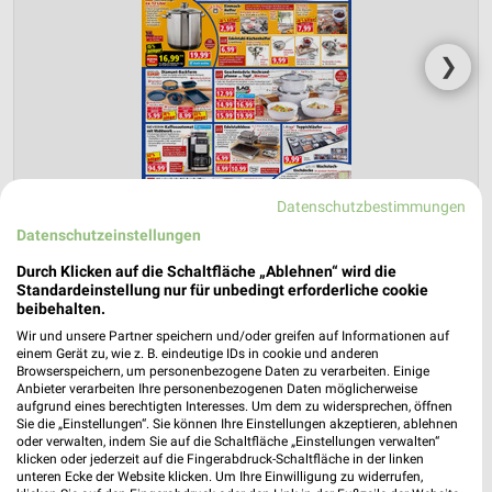
❯
Datenschutzbestimmungen
Datenschutzeinstellungen
Durch Klicken auf die Schaltfläche „Ablehnen“ wird die
Standardeinstellung nur für unbedingt erforderliche cookie
NORMA Prospekt für Schiltach ab Mo.
beibehalten.
den 10.08.
Wir und unsere Partner speichern und/oder greifen auf Informationen auf
einem Gerät zu, wie z. B. eindeutige IDs in cookie und anderen
Gültig von 10. Aug. bis 15. Aug.
Browserspeichern, um personenbezogene Daten zu verarbeiten. Einige
Anbieter verarbeiten Ihre personenbezogenen Daten möglicherweise
📅
Kalendereintrag erstellen
aufgrund eines berechtigten Interesses. Um dem zu widersprechen, öffnen
Sie die „Einstellungen“. Sie können Ihre Einstellungen akzeptieren, ablehnen
oder verwalten, indem Sie auf die Schaltfläche „Einstellungen verwalten“
klicken oder jederzeit auf die Fingerabdruck-Schaltfläche in der linken
PROSPEKT BLÄTTERN
unteren Ecke der Website klicken. Um Ihre Einwilligung zu widerrufen,