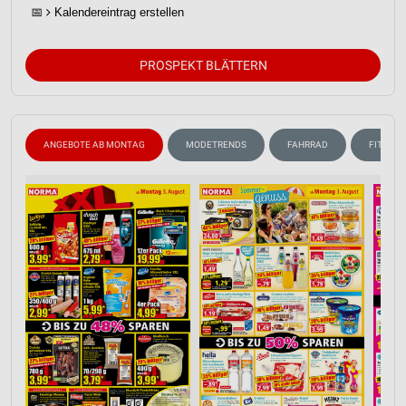
📅
Kalendereintrag erstellen
PROSPEKT BLÄTTERN
ANGEBOTE AB MONTAG
MODETRENDS
FAHRRAD
FITNESS