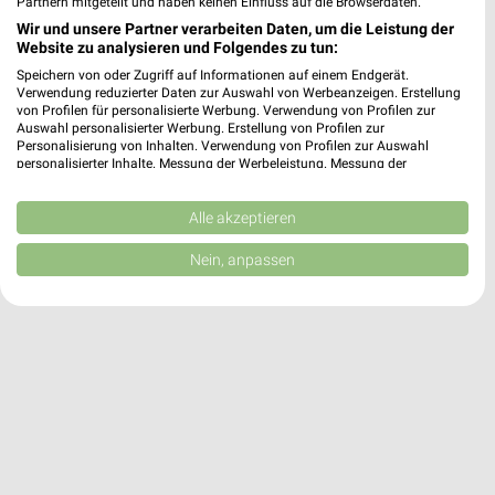
✔
Einkaufsliste - Einkauf stressfrei planen
Partnern mitgeteilt und haben keinen Einfluss auf die Browserdaten.
Wir und unsere Partner verarbeiten Daten, um die Leistung der
Website zu analysieren und Folgendes zu tun:
JETZT LADEN UND SPAREN!
Speichern von oder Zugriff auf Informationen auf einem Endgerät.
Verwendung reduzierter Daten zur Auswahl von Werbeanzeigen. Erstellung
von Profilen für personalisierte Werbung. Verwendung von Profilen zur
Auswahl personalisierter Werbung. Erstellung von Profilen zur
Personalisierung von Inhalten. Verwendung von Profilen zur Auswahl
personalisierter Inhalte. Messung der Werbeleistung. Messung der
Performance von Inhalten. Analyse von Zielgruppen durch Statistiken oder
Kombinationen von Daten aus verschiedenen Quellen. Entwicklung und
Verbesserung der Angebote. Verwendung reduzierter Daten zur Auswahl
Alle akzeptieren
von Inhalten.
Daten können außerhalb der Europäischen Union weitergegeben und in die
Nein, anpassen
USA gesendet werden.
Ihre Einwilligung und die cookie Richtlinie gelten ausschließlich für diese
Website/App.
Partnerliste anzeigen (1 IAB-Anbieter)
Wir nutzen Ihre Daten für folgende Zwecke:
IAB-Verarbeitungszwecke:
Speichern von oder Zugriff auf Informationen
auf einem Endgerät
Verwendung reduzierter Daten zur Auswahl von