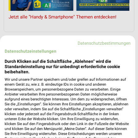
Jetzt alle "Handy & Smartphone" Themen entdecken!
Datenschutzbestimmungen
MEHR PROSPEKTE
Datenschutzeinstellungen
Durch Klicken auf die Schaltfläche „Ablehnen“ wird die
Standardeinstellung nur für unbedingt erforderliche cookie
beibehalten.
Wir und unsere Partner speichern und/oder greifen auf Informationen auf
einem Gerät zu, wie z. B. eindeutige IDs in cookie und anderen
weekli - Prospekte & Angebote App
Browserspeichern, um personenbezogene Daten zu verarbeiten. Einige
Anbieter verarbeiten Ihre personenbezogenen Daten möglicherweise
aufgrund eines berechtigten Interesses. Um dem zu widersprechen, öffnen
Alle EURONICS Angebote immer griffbereit – mit der
Sie die „Einstellungen“. Sie können Ihre Einstellungen akzeptieren, ablehnen
kostenlosen weekli App für iOS & Android.
oder verwalten, indem Sie auf die Schaltfläche „Einstellungen verwalten“
klicken oder jederzeit auf die Fingerabdruck-Schaltfläche in der linken
unteren Ecke der Website klicken. Um Ihre Einwilligung zu widerrufen,
✔
Standortgenaue Angebote
klicken Sie auf den Fingerabdruck oder den Link in der Fußzeile der Website
✔
Folge deinem Lieblingshändler
und klicken Sie auf den Menüpunkt „Meine Daten“. Auf dieser Seite können
✔
Push-Benachrichtigungen bei neuen Prospekten
Sie Ihre Einwilligung widerrufen. Diese Entscheidungen werden unseren