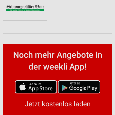
Noch mehr Angebote in
der weekli App!
Jetzt kostenlos laden