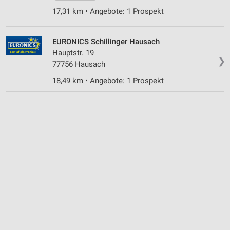
17,31 km • Angebote: 1 Prospekt
Verwendung reduzierter Daten zur Auswahl von
Inhalten
EURONICS Schillinger Hausach
IAB-Besonderheiten:
Hauptstr. 19
❯
Verwendung genauer Standortdaten
77756 Hausach
18,49 km • Angebote: 1 Prospekt
Geräte anhand von aktiv angeforderten
Informationen identifizieren
Nicht-IAB-Verarbeitungszwecke:
Notwendig
Performance
Funktional
Werbung