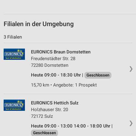
Werbeanzeigen
Erstellung von Profilen für personalisierte
Werbung
Filialen in der Umgebung
Verwendung von Profilen zur Auswahl
3 Filialen
personalisierter Werbung
EURONICS Braun Dornstetten
Erstellung von Profilen zur Personalisierung
von Inhalten
Freudenstädter Str. 28
72280 Dornstetten
❯
Verwendung von Profilen zur Auswahl
Heute 09:00 - 18:30 Uhr |
personalisierter Inhalte
Geschlossen
15,70 km • Angebote: 1 Prospekt
Messung der Werbeleistung
Messung der Performance von Inhalten
EURONICS Hettich Sulz
Holzhauser Str. 20
Analyse von Zielgruppen durch Statistiken oder
72172 Sulz
Kombinationen von Daten aus verschiedenen
❯
Quellen
Heute 09:00 - 13:00 14:00 - 18:00 Uhr |
Geschlossen
Entwicklung und Verbesserung der Angebote