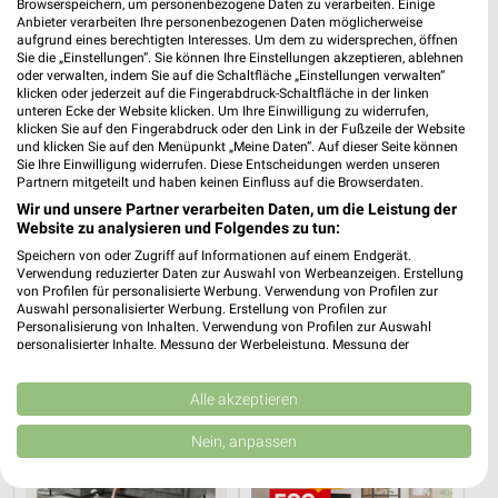
Browserspeichern, um personenbezogene Daten zu verarbeiten. Einige
Anbieter verarbeiten Ihre personenbezogenen Daten möglicherweise
aufgrund eines berechtigten Interesses. Um dem zu widersprechen, öffnen
Sie die „Einstellungen“. Sie können Ihre Einstellungen akzeptieren, ablehnen
oder verwalten, indem Sie auf die Schaltfläche „Einstellungen verwalten“
klicken oder jederzeit auf die Fingerabdruck-Schaltfläche in der linken
unteren Ecke der Website klicken. Um Ihre Einwilligung zu widerrufen,
klicken Sie auf den Fingerabdruck oder den Link in der Fußzeile der Website
und klicken Sie auf den Menüpunkt „Meine Daten“. Auf dieser Seite können
Sie Ihre Einwilligung widerrufen. Diese Entscheidungen werden unseren
Partnern mitgeteilt und haben keinen Einfluss auf die Browserdaten.
Wir und unsere Partner verarbeiten Daten, um die Leistung der
Website zu analysieren und Folgendes zu tun:
Speichern von oder Zugriff auf Informationen auf einem Endgerät.
0,2 km
4,2 km
Verwendung reduzierter Daten zur Auswahl von Werbeanzeigen. Erstellung
von Profilen für personalisierte Werbung. Verwendung von Profilen zur
Angebote ab 03.08.
Angebote ab 01.08.
Auswahl personalisierter Werbung. Erstellung von Profilen zur
Noch morgen gültig
Noch heute gültig
Personalisierung von Inhalten. Verwendung von Profilen zur Auswahl
personalisierter Inhalte. Messung der Werbeleistung. Messung der
Performance von Inhalten. Analyse von Zielgruppen durch Statistiken oder
XXXLutz
XXXLutz
Kombinationen von Daten aus verschiedenen Quellen. Entwicklung und
Verbesserung der Angebote. Verwendung reduzierter Daten zur Auswahl
Alle akzeptieren
von Inhalten.
Daten können außerhalb der Europäischen Union weitergegeben und in die
Nein, anpassen
USA gesendet werden.
Ihre Einwilligung und die cookie Richtlinie gelten ausschließlich für diese
Website/App.