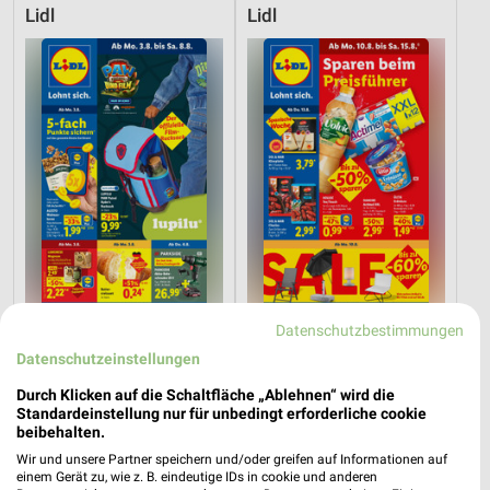
Lidl
Lidl
Datenschutzbestimmungen
3,7 km
3,7 km
Datenschutzeinstellungen
Angebote ab 03.08.
Angebote ab 10.08.
Noch morgen gültig
Gültig ab Mo. 10.08.
Durch Klicken auf die Schaltfläche „Ablehnen“ wird die
Standardeinstellung nur für unbedingt erforderliche cookie
beibehalten.
PENNY
toom Baumarkt
Wir und unsere Partner speichern und/oder greifen auf Informationen auf
einem Gerät zu, wie z. B. eindeutige IDs in cookie und anderen