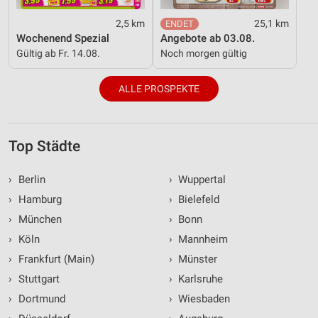
2,5 km
25,1 km
Wochenend Spezial
Angebote ab 03.08.
Gültig ab Fr. 14.08.
Noch morgen gültig
ALLE PROSPEKTE
Top Städte
›
Berlin
›
Wuppertal
›
Hamburg
›
Bielefeld
›
München
›
Bonn
›
Köln
›
Mannheim
›
Frankfurt (Main)
›
Münster
›
Stuttgart
›
Karlsruhe
›
Dortmund
›
Wiesbaden