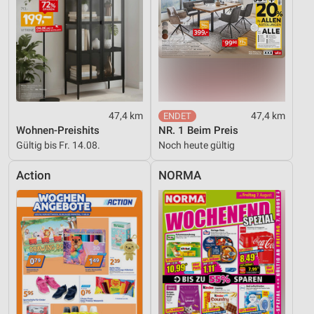
47,4 km
47,4 km
Wohnen-Preishits
NR. 1 Beim Preis
Gültig bis Fr. 14.08.
Noch heute gültig
Action
NORMA