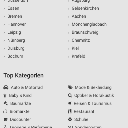
›
Düsseldorf
›
Augsburg
›
Essen
›
Gelsenkirchen
›
Bremen
›
Aachen
›
Hannover
›
Mönchengladbach
›
Leipzig
›
Braunschweig
›
Nürnberg
›
Chemnitz
›
Duisburg
›
Kiel
›
Bochum
›
Krefeld
Top Kategorien
Auto & Motorrad
Mode & Bekleidung
Baby & Kind
Optiker & Hörakustik
Baumärkte
Reisen & Tourismus
Biomärkte
Restaurant
Discounter
Schuhe
Drogerie & Parfümerie
Sonderposten