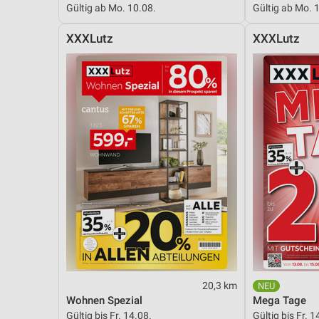
Gültig ab Mo. 10.08.
Gültig ab Mo. 
Messung der Performance von Inhalten
XXXLutz
XXXLutz
Analyse von Zielgruppen durch Statistiken oder Kombinationen 
Quellen
Entwicklung und Verbesserung der Angebote
Verwendung reduzierter Daten zur Auswahl von Inhalten
IAB-Besonderheiten:
Verwendung genauer Standortdaten
Geräte anhand von aktiv angeforderten Informationen identifizie
Nicht-IAB-Verarbeitungszwecke:
Notwendig
Performance
20,3 km
Funktional
Wohnen Spezial
Mega Tage
Gültig bis Fr. 14.08.
Gültig bis Fr. 1
Werbung