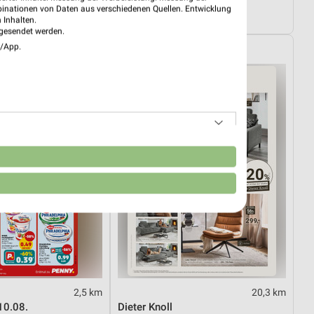
Sale
Angebote ab 10.08.
binationen von Daten aus verschiedenen Quellen. Entwicklung
29.08.
Gültig ab Mo. 10.08.
 Inhalten.
gesendet werden.
e/App.
XXXLutz
n
2,5 km
20,3 km
10.08.
Dieter Knoll