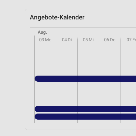
Angebote-Kalender
Aug.
03
Mo
04
Di
05
Mi
06
Do
07
F