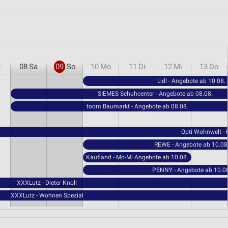
r
08
Sa
09
So
10
Mo
11
Di
12
Mi
13
Do
Lidl - Angebote ab 10.08.
SIEMES Schuhcenter - Angebote ab 08.08.
toom Baumarkt - Angebote ab 08.08.
Opti Wohnwelt -
REWE - Angebote ab 10.08
Kaufland - Mo-Mi Angebote ab 10.08.
PENNY - Angebote ab 10.08
XXXLutz - Dieter Knoll
XXXLutz - Wohnen Spezial