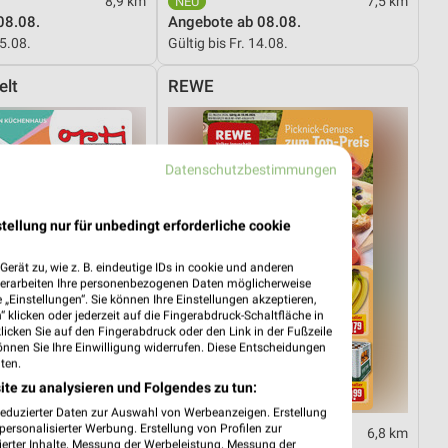
8,9 km
7,5 km
08.08.
Angebote ab 08.08.
15.08.
Gültig bis Fr. 14.08.
elt
REWE
Datenschutzbestimmungen
tellung nur für unbedingt erforderliche cookie
erät zu, wie z. B. eindeutige IDs in cookie und anderen
verarbeiten Ihre personenbezogenen Daten möglicherweise
„Einstellungen“. Sie können Ihre Einstellungen akzeptieren,
 klicken oder jederzeit auf die Fingerabdruck-Schaltfläche in
klicken Sie auf den Fingerabdruck oder den Link in der Fußzeile
önnen Sie Ihre Einwilligung widerrufen. Diese Entscheidungen
ten.
ite zu analysieren und Folgendes zu tun:
reduzierter Daten zur Auswahl von Werbeanzeigen. Erstellung
ersonalisierter Werbung. Erstellung von Profilen zur
8,5 km
6,8 km
ierter Inhalte. Messung der Werbeleistung. Messung der