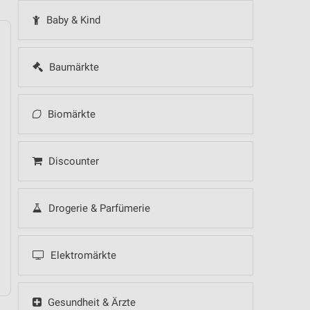
Baby & Kind
Baumärkte
14
Fr
15
Sa
16
So
17
Mo
18
Di
19
Mi
Biomärkte
Discounter
Lidl - Angebote 
 Hot Sommer Sale
.
Drogerie & Parfümerie
.
Elektromärkte
Gesundheit & Ärzte