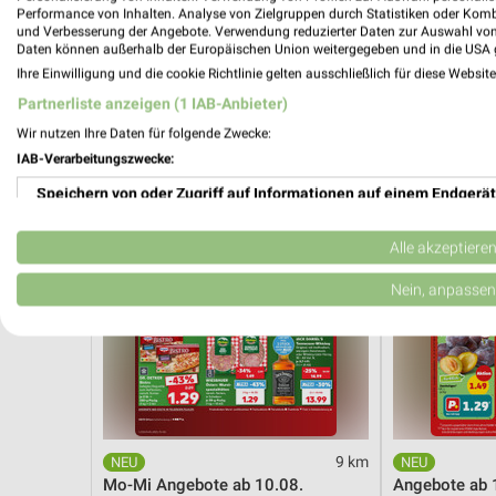
Angebote ab 17.08.
Hot Sommer 
Performance von Inhalten. Analyse von Zielgruppen durch Statistiken oder Kom
Gültig ab Mo. 17.08.
Gültig bis Sa. 
und Verbesserung der Angebote. Verwendung reduzierter Daten zur Auswahl von
Daten können außerhalb der Europäischen Union weitergegeben und in die USA 
Ihre Einwilligung und die cookie Richtlinie gelten ausschließlich für diese Websit
Kaufland
PENNY
Partnerliste anzeigen (1 IAB-Anbieter)
Wir nutzen Ihre Daten für folgende Zwecke:
IAB-Verarbeitungszwecke:
Speichern von oder Zugriff auf Informationen auf einem Endgerät
Verwendung reduzierter Daten zur Auswahl von Werbeanzeigen
Alle akzeptiere
Erstellung von Profilen für personalisierte Werbung
Nein, anpassen
Verwendung von Profilen zur Auswahl personalisierter Werbung
Erstellung von Profilen zur Personalisierung von Inhalten
Verwendung von Profilen zur Auswahl personalisierter Inhalte
9 km
Messung der Werbeleistung
Mo-Mi Angebote ab 10.08.
Angebote ab 