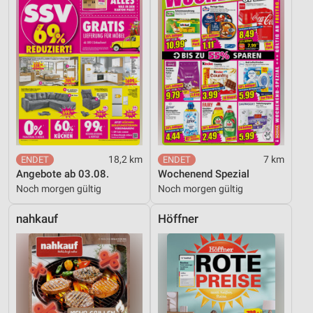
18,2 km
7 km
Angebote ab 03.08.
Wochenend Spezial
Noch morgen gültig
Noch morgen gültig
nahkauf
Höffner