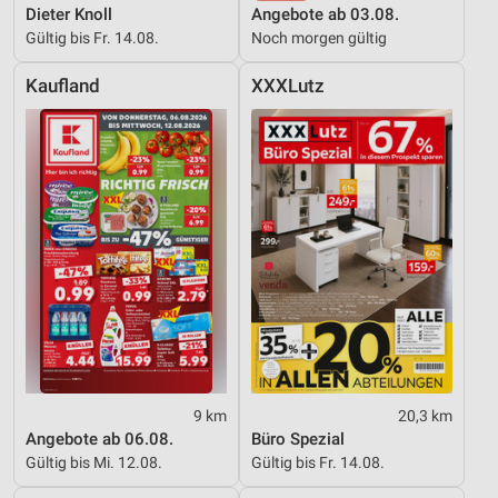
Dieter Knoll
Angebote ab 03.08.
Verwendung reduzierter Daten zur Auswahl von
Gültig bis Fr. 14.08.
Noch morgen gültig
Werbeanzeigen
Kaufland
XXXLutz
Erstellung von Profilen für personalisierte
Werbung
Verwendung von Profilen zur Auswahl
personalisierter Werbung
Erstellung von Profilen zur Personalisierung
von Inhalten
Verwendung von Profilen zur Auswahl
personalisierter Inhalte
Messung der Werbeleistung
Messung der Performance von Inhalten
9 km
20,3 km
Angebote ab 06.08.
Büro Spezial
Analyse von Zielgruppen durch Statistiken oder
Gültig bis Mi. 12.08.
Gültig bis Fr. 14.08.
Kombinationen von Daten aus verschiedenen
Quellen