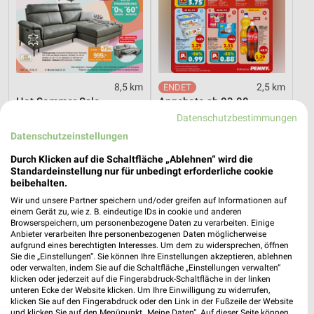
8,5 km
2,5 km
Hot Sommer Sale
Angebote ab 03.08.
Gültig bis Sa. 29.08.
Noch morgen gültig
Datenschutzbestimmungen
Datenschutzeinstellungen
toom Baumarkt
XXXLutz
Durch Klicken auf die Schaltfläche „Ablehnen“ wird die
Standardeinstellung nur für unbedingt erforderliche cookie
beibehalten.
Wir und unsere Partner speichern und/oder greifen auf Informationen auf
einem Gerät zu, wie z. B. eindeutige IDs in cookie und anderen
Browserspeichern, um personenbezogene Daten zu verarbeiten. Einige
Anbieter verarbeiten Ihre personenbezogenen Daten möglicherweise
aufgrund eines berechtigten Interesses. Um dem zu widersprechen, öffnen
Sie die „Einstellungen“. Sie können Ihre Einstellungen akzeptieren, ablehnen
oder verwalten, indem Sie auf die Schaltfläche „Einstellungen verwalten“
klicken oder jederzeit auf die Fingerabdruck-Schaltfläche in der linken
unteren Ecke der Website klicken. Um Ihre Einwilligung zu widerrufen,
klicken Sie auf den Fingerabdruck oder den Link in der Fußzeile der Website
und klicken Sie auf den Menüpunkt „Meine Daten“. Auf dieser Seite können