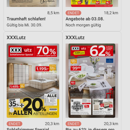
8,5 km
18,2 km
Traumhaft schlafen!
Angebote ab 03.08.
Gültig bis Mi. 30.09.
Noch morgen gültig
XXXLutz
XXXLutz
20,3 km
20,3 km
Schlafzimmer Spezial
Bis zu 62% in diesem prospekt