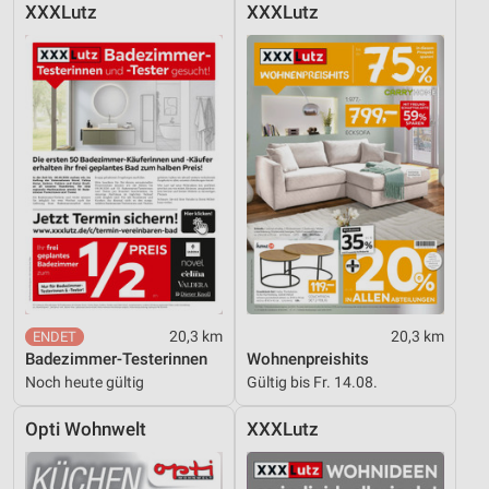
XXXLutz
XXXLutz
Entwicklung und Verbesserung der Angebote
Verwendung reduzierter Daten zur Auswahl von
Inhalten
IAB-Besonderheiten:
Verwendung genauer Standortdaten
Geräte anhand von aktiv angeforderten
Informationen identifizieren
Nicht-IAB-Verarbeitungszwecke:
Notwendig
20,3 km
20,3 km
Performance
Badezimmer-Testerinnen
Wohnenpreishits
Noch heute gültig
Gültig bis Fr. 14.08.
Funktional
Opti Wohnwelt
XXXLutz
Werbung