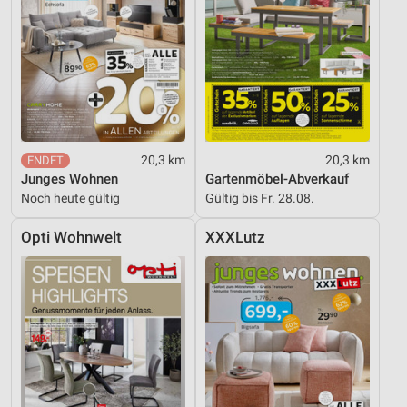
20,3 km
20,3 km
Junges Wohnen
Gartenmöbel-Abverkauf
Noch heute gültig
Gültig bis Fr. 28.08.
Opti Wohnwelt
XXXLutz