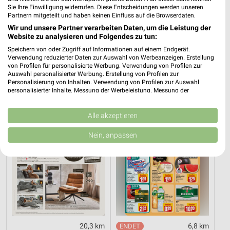
Sie Ihre Einwilligung widerrufen. Diese Entscheidungen werden unseren
Partnern mitgeteilt und haben keinen Einfluss auf die Browserdaten.
Wir und unsere Partner verarbeiten Daten, um die Leistung der
7,5 km
20,3 km
Website zu analysieren und Folgendes zu tun:
Angebote ab 01.08.
Wohnen Spezial
Speichern von oder Zugriff auf Informationen auf einem Endgerät.
Noch heute gültig
Gültig bis Fr. 14.08.
Verwendung reduzierter Daten zur Auswahl von Werbeanzeigen. Erstellung
von Profilen für personalisierte Werbung. Verwendung von Profilen zur
XXXLutz
REWE
Auswahl personalisierter Werbung. Erstellung von Profilen zur
Personalisierung von Inhalten. Verwendung von Profilen zur Auswahl
personalisierter Inhalte. Messung der Werbeleistung. Messung der
Performance von Inhalten. Analyse von Zielgruppen durch Statistiken oder
Kombinationen von Daten aus verschiedenen Quellen. Entwicklung und
Verbesserung der Angebote. Verwendung reduzierter Daten zur Auswahl
Alle akzeptieren
von Inhalten.
Daten können außerhalb der Europäischen Union weitergegeben und in die
Nein, anpassen
USA gesendet werden.
Ihre Einwilligung und die cookie Richtlinie gelten ausschließlich für diese
Website/App.
Partnerliste anzeigen (1 IAB-Anbieter)
Wir nutzen Ihre Daten für folgende Zwecke:
IAB-Verarbeitungszwecke:
Speichern von oder Zugriff auf Informationen
auf einem Endgerät
20,3 km
6,8 km