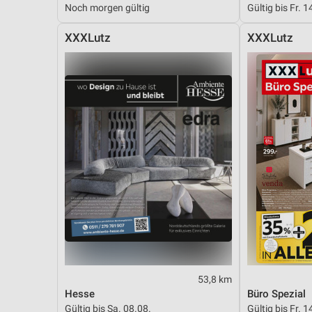
Noch morgen gültig
Gültig bis Fr. 1
Messung der Performance von Inhalten
XXXLutz
XXXLutz
Analyse von Zielgruppen durch Statistiken oder Kombinationen 
Quellen
Entwicklung und Verbesserung der Angebote
Verwendung reduzierter Daten zur Auswahl von Inhalten
IAB-Besonderheiten:
Verwendung genauer Standortdaten
Geräte anhand von aktiv angeforderten Informationen identifizie
Nicht-IAB-Verarbeitungszwecke:
Notwendig
Performance
53,8 km
Funktional
Hesse
Büro Spezial
Gültig bis Sa. 08.08.
Gültig bis Fr. 1
Werbung