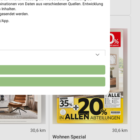
03.08.
Angebote ab 03.08.
binationen von Daten aus verschiedenen Quellen. Entwicklung
08.08.
Gültig bis Sa. 08.08.
 Inhalten.
gesendet werden.
e/App.
XXXLutz
n
30,6 km
30,6 km
Wohnen Spezial