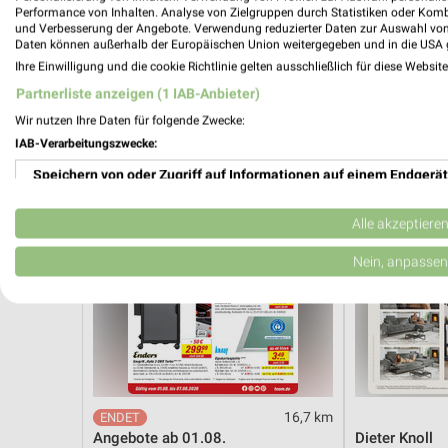
Hot Sommer Sale
Angebote ab 
Performance von Inhalten. Analyse von Zielgruppen durch Statistiken oder Kom
Gültig bis Sa. 29.08.
Gültig bis Sa. 
und Verbesserung der Angebote. Verwendung reduzierter Daten zur Auswahl von
Daten können außerhalb der Europäischen Union weitergegeben und in die USA 
Ihre Einwilligung und die cookie Richtlinie gelten ausschließlich für diese Websit
toom Baumarkt
XXXLutz
Partnerliste anzeigen (1 IAB-Anbieter)
Wir nutzen Ihre Daten für folgende Zwecke:
IAB-Verarbeitungszwecke:
Speichern von oder Zugriff auf Informationen auf einem Endgerät
Verwendung reduzierter Daten zur Auswahl von Werbeanzeigen
Alle akzeptiere
Erstellung von Profilen für personalisierte Werbung
Nein, anpassen
Verwendung von Profilen zur Auswahl personalisierter Werbung
Erstellung von Profilen zur Personalisierung von Inhalten
Verwendung von Profilen zur Auswahl personalisierter Inhalte
16,7 km
Messung der Werbeleistung
Angebote ab 01.08.
Dieter Knoll