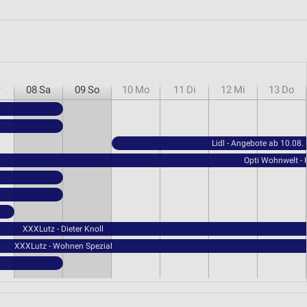
r
08
Sa
09
So
10
Mo
11
Di
12
Mi
13
Do
Lidl - Angebote ab 10.08.
Opti Wohnwelt -
XXXLutz - Dieter Knoll
XXXLutz - Wohnen Spezial