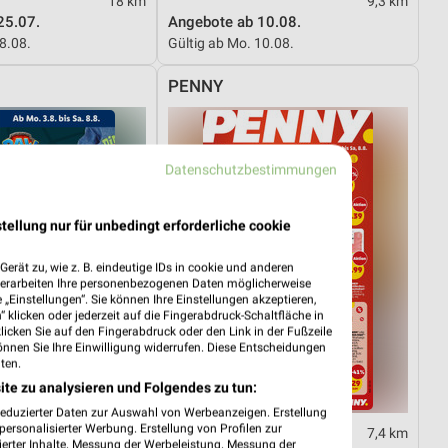
18 km
9,3 km
25.07.
Angebote ab 10.08.
08.08.
Gültig ab Mo. 10.08.
PENNY
Datenschutzbestimmungen
tellung nur für unbedingt erforderliche cookie
erät zu, wie z. B. eindeutige IDs in cookie und anderen
verarbeiten Ihre personenbezogenen Daten möglicherweise
„Einstellungen“. Sie können Ihre Einstellungen akzeptieren,
 klicken oder jederzeit auf die Fingerabdruck-Schaltfläche in
klicken Sie auf den Fingerabdruck oder den Link in der Fußzeile
önnen Sie Ihre Einwilligung widerrufen. Diese Entscheidungen
ten.
ite zu analysieren und Folgendes zu tun:
reduzierter Daten zur Auswahl von Werbeanzeigen. Erstellung
ersonalisierter Werbung. Erstellung von Profilen zur
9,3 km
7,4 km
ierter Inhalte. Messung der Werbeleistung. Messung der