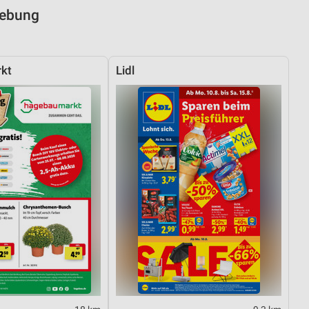
gebung
kt
Lidl