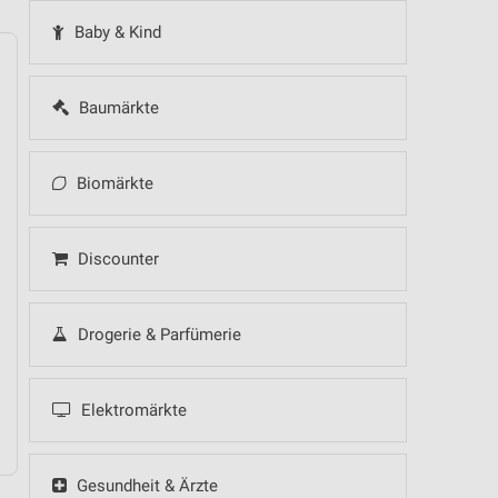
Baby & Kind
Baumärkte
14
Fr
15
Sa
16
So
17
Mo
18
Di
19
Mi
Biomärkte
Discounter
 Hot Sommer Sale
Drogerie & Parfümerie
Elektromärkte
Gesundheit & Ärzte