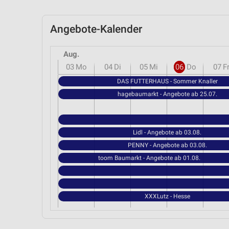
Angebote-Kalender
Aug.
03
Mo
04
Di
05
Mi
06
Do
07
F
DAS FUTTERHAUS - Sommer Knaller
hagebaumarkt - Angebote ab 25.07.
Lidl - Angebote ab 03.08.
PENNY - Angebote ab 03.08.
toom Baumarkt - Angebote ab 01.08.
XXXLutz - Hesse