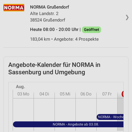
NORMA Grußendorf
Alte Landstr. 2
❯
38524 Grußendorf
Heute 08:00 - 20:00 Uhr |
Geöffnet
183,04 km • Angebote: 4 Prospekte
Angebote-Kalender für NORMA in
Sassenburg und Umgebung
Aug.
03
Mo
04
Di
05
Mi
06
Do
07
Fr
08
S
NORMA - Angebote ab 03.08.