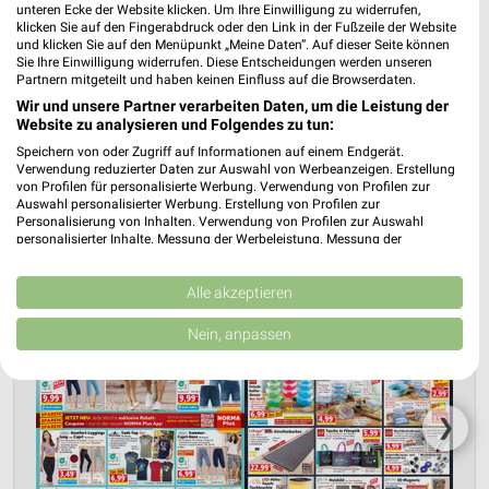
unteren Ecke der Website klicken. Um Ihre Einwilligung zu widerrufen,
klicken Sie auf den Fingerabdruck oder den Link in der Fußzeile der Website
NORMA Grußendorf
und klicken Sie auf den Menüpunkt „Meine Daten“. Auf dieser Seite können
Sie Ihre Einwilligung widerrufen. Diese Entscheidungen werden unseren
Alte Landstr. 2
❯
Partnern mitgeteilt und haben keinen Einfluss auf die Browserdaten.
38524 Grußendorf
Wir und unsere Partner verarbeiten Daten, um die Leistung der
Heute 08:00 - 20:00 Uhr |
Website zu analysieren und Folgendes zu tun:
Geöffnet
Speichern von oder Zugriff auf Informationen auf einem Endgerät.
183,04 km • Angebote: 4 Prospekte
Verwendung reduzierter Daten zur Auswahl von Werbeanzeigen. Erstellung
von Profilen für personalisierte Werbung. Verwendung von Profilen zur
Auswahl personalisierter Werbung. Erstellung von Profilen zur
Personalisierung von Inhalten. Verwendung von Profilen zur Auswahl
personalisierter Inhalte. Messung der Werbeleistung. Messung der
Performance von Inhalten. Analyse von Zielgruppen durch Statistiken oder
Kombinationen von Daten aus verschiedenen Quellen. Entwicklung und
Verbesserung der Angebote. Verwendung reduzierter Daten zur Auswahl
Alle akzeptieren
von Inhalten.
Daten können außerhalb der Europäischen Union weitergegeben und in die
Nein, anpassen
USA gesendet werden.
Ihre Einwilligung und die cookie Richtlinie gelten ausschließlich für diese
Website/App.
Partnerliste anzeigen (1 IAB-Anbieter)
❯
Wir nutzen Ihre Daten für folgende Zwecke:
IAB-Verarbeitungszwecke: