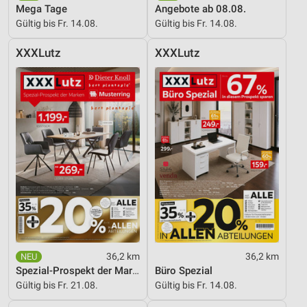
Mega Tage
Angebote ab 08.08.
Messung der Werbeleistung
Gültig bis Fr. 14.08.
Gültig bis Fr. 14.08.
Messung der Performance von Inhalten
XXXLutz
XXXLutz
Analyse von Zielgruppen durch Statistiken oder
Kombinationen von Daten aus verschiedenen
Quellen
Entwicklung und Verbesserung der Angebote
Verwendung reduzierter Daten zur Auswahl von
Inhalten
IAB-Besonderheiten:
Verwendung genauer Standortdaten
Geräte anhand von aktiv angeforderten
Informationen identifizieren
36,2 km
36,2 km
Spezial-Prospekt der Marken
Büro Spezial
Nicht-IAB-Verarbeitungszwecke:
Gültig bis Fr. 21.08.
Gültig bis Fr. 14.08.
Notwendig