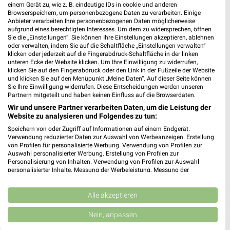
einem Gerät zu, wie z. B. eindeutige IDs in cookie und anderen
Browserspeichern, um personenbezogene Daten zu verarbeiten. Einige
Anbieter verarbeiten Ihre personenbezogenen Daten möglicherweise
aufgrund eines berechtigten Interesses. Um dem zu widersprechen, öffnen
Sie die „Einstellungen“. Sie können Ihre Einstellungen akzeptieren, ablehnen
oder verwalten, indem Sie auf die Schaltfläche „Einstellungen verwalten“
klicken oder jederzeit auf die Fingerabdruck-Schaltfläche in der linken
unteren Ecke der Website klicken. Um Ihre Einwilligung zu widerrufen,
27,2 km
15,4 km
klicken Sie auf den Fingerabdruck oder den Link in der Fußzeile der Website
Angebote ab 08.08.
Angebote ab 03.08.
und klicken Sie auf den Menüpunkt „Meine Daten“. Auf dieser Seite können
Gültig bis Fr. 14.08.
Noch heute gültig
Sie Ihre Einwilligung widerrufen. Diese Entscheidungen werden unseren
Partnern mitgeteilt und haben keinen Einfluss auf die Browserdaten.
XXXLutz
XXXLutz
Wir und unsere Partner verarbeiten Daten, um die Leistung der
Website zu analysieren und Folgendes zu tun:
Speichern von oder Zugriff auf Informationen auf einem Endgerät.
Verwendung reduzierter Daten zur Auswahl von Werbeanzeigen. Erstellung
von Profilen für personalisierte Werbung. Verwendung von Profilen zur
Auswahl personalisierter Werbung. Erstellung von Profilen zur
Personalisierung von Inhalten. Verwendung von Profilen zur Auswahl
personalisierter Inhalte. Messung der Werbeleistung. Messung der
Performance von Inhalten. Analyse von Zielgruppen durch Statistiken oder
Kombinationen von Daten aus verschiedenen Quellen. Entwicklung und
Verbesserung der Angebote. Verwendung reduzierter Daten zur Auswahl
Alle akzeptieren
von Inhalten.
Daten können außerhalb der Europäischen Union weitergegeben und in die
Nein, anpassen
USA gesendet werden.