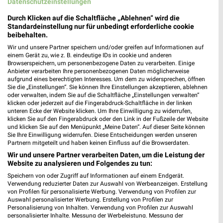
Datenschutzeinstellungen
Jeans Fritz Neuwied
Heddesdorfer Straße 9-17
Durch Klicken auf die Schaltfläche „Ablehnen“ wird die
Standardeinstellung nur für unbedingt erforderliche cookie
56564 Neuwied
❯
beibehalten.
Heute
geschlossen
Wir und unsere Partner speichern und/oder greifen auf Informationen auf
einem Gerät zu, wie z. B. eindeutige IDs in cookie und anderen
472,25 km • Angebote: 1 Prospekt
Browserspeichern, um personenbezogene Daten zu verarbeiten. Einige
Anbieter verarbeiten Ihre personenbezogenen Daten möglicherweise
aufgrund eines berechtigten Interesses. Um dem zu widersprechen, öffnen
Sie die „Einstellungen“. Sie können Ihre Einstellungen akzeptieren, ablehnen
Woolworth Andernach
oder verwalten, indem Sie auf die Schaltfläche „Einstellungen verwalten“
Bahnhofstr. 16
klicken oder jederzeit auf die Fingerabdruck-Schaltfläche in der linken
56626 Andernach
unteren Ecke der Website klicken. Um Ihre Einwilligung zu widerrufen,
❯
klicken Sie auf den Fingerabdruck oder den Link in der Fußzeile der Website
Heute
und klicken Sie auf den Menüpunkt „Meine Daten“. Auf dieser Seite können
geschlossen
Sie Ihre Einwilligung widerrufen. Diese Entscheidungen werden unseren
Partnern mitgeteilt und haben keinen Einfluss auf die Browserdaten.
475,65 km
Wir und unsere Partner verarbeiten Daten, um die Leistung der
Website zu analysieren und Folgendes zu tun:
Apollo Andernach
Speichern von oder Zugriff auf Informationen auf einem Endgerät.
Hochstr. 80
Verwendung reduzierter Daten zur Auswahl von Werbeanzeigen. Erstellung
von Profilen für personalisierte Werbung. Verwendung von Profilen zur
56626 Andernach
❯
Auswahl personalisierter Werbung. Erstellung von Profilen zur
Personalisierung von Inhalten. Verwendung von Profilen zur Auswahl
Heute
geschlossen
personalisierter Inhalte. Messung der Werbeleistung. Messung der