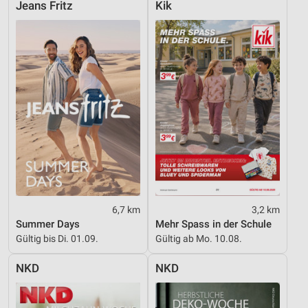
Jeans Fritz
Kik
Informationen identifizieren
Nicht-IAB-Verarbeitungszwecke:
Notwendig
Performance
Funktional
Werbung
6,7 km
3,2 km
Summer Days
Mehr Spass in der Schule
Gültig bis Di. 01.09.
Gültig ab Mo. 10.08.
NKD
NKD