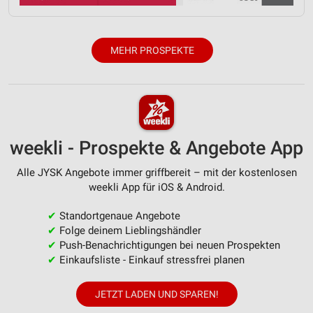
Analyse von Zielgruppen durch Statistiken oder
Kombinationen von Daten aus verschiedenen
Quellen
MEHR PROSPEKTE
Entwicklung und Verbesserung der Angebote
Verwendung reduzierter Daten zur Auswahl von
Inhalten
IAB-Besonderheiten:
Verwendung genauer Standortdaten
weekli - Prospekte & Angebote App
Geräte anhand von aktiv angeforderten
Alle JYSK Angebote immer griffbereit – mit der kostenlosen
Informationen identifizieren
weekli App für iOS & Android.
Nicht-IAB-Verarbeitungszwecke:
✔
Standortgenaue Angebote
Notwendig
✔
Folge deinem Lieblingshändler
✔
Push-Benachrichtigungen bei neuen Prospekten
Performance
✔
Einkaufsliste - Einkauf stressfrei planen
Funktional
JETZT LADEN UND SPAREN!
Werbung