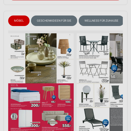
Speichern von oder Zugriff auf Informationen
auf einem Endgerät
MÖBEL
GESCHENKIDEEN FÜR SIE
WELLNESS FÜR ZUHAUSE
Verwendung reduzierter Daten zur Auswahl von
Werbeanzeigen
Erstellung von Profilen für personalisierte
Werbung
Verwendung von Profilen zur Auswahl
personalisierter Werbung
Erstellung von Profilen zur Personalisierung
von Inhalten
Verwendung von Profilen zur Auswahl
personalisierter Inhalte
Messung der Werbeleistung
Messung der Performance von Inhalten