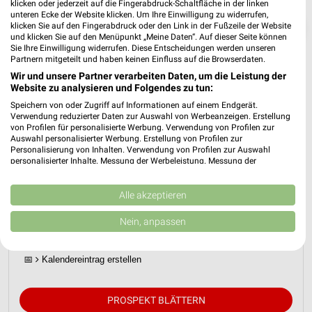
klicken oder jederzeit auf die Fingerabdruck-Schaltfläche in der linken
unteren Ecke der Website klicken. Um Ihre Einwilligung zu widerrufen,
❯
klicken Sie auf den Fingerabdruck oder den Link in der Fußzeile der Website
und klicken Sie auf den Menüpunkt „Meine Daten“. Auf dieser Seite können
Sie Ihre Einwilligung widerrufen. Diese Entscheidungen werden unseren
Partnern mitgeteilt und haben keinen Einfluss auf die Browserdaten.
Wir und unsere Partner verarbeiten Daten, um die Leistung der
Website zu analysieren und Folgendes zu tun:
Speichern von oder Zugriff auf Informationen auf einem Endgerät.
Verwendung reduzierter Daten zur Auswahl von Werbeanzeigen. Erstellung
von Profilen für personalisierte Werbung. Verwendung von Profilen zur
Auswahl personalisierter Werbung. Erstellung von Profilen zur
Personalisierung von Inhalten. Verwendung von Profilen zur Auswahl
personalisierter Inhalte. Messung der Werbeleistung. Messung der
Performance von Inhalten. Analyse von Zielgruppen durch Statistiken oder
JYSK Prospekt für Andernach ab So. den
Kombinationen von Daten aus verschiedenen Quellen. Entwicklung und
12.07.
Verbesserung der Angebote. Verwendung reduzierter Daten zur Auswahl
Alle akzeptieren
von Inhalten.
Daten können außerhalb der Europäischen Union weitergegeben und in die
Spare bis zu 70%
Nein, anpassen
USA gesendet werden.
Gültig von 12. Jul. bis 15. Aug.
Ihre Einwilligung und die cookie Richtlinie gelten ausschließlich für diese
Website/App.
📅
Kalendereintrag erstellen
Partnerliste anzeigen (1 IAB-Anbieter)
Wir nutzen Ihre Daten für folgende Zwecke:
PROSPEKT BLÄTTERN
IAB-Verarbeitungszwecke: