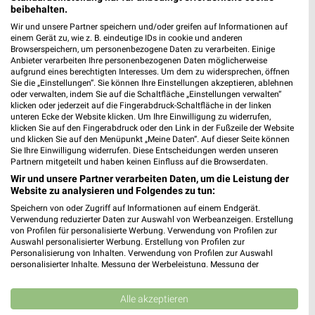
beibehalten.
Wir und unsere Partner speichern und/oder greifen auf Informationen auf
einem Gerät zu, wie z. B. eindeutige IDs in cookie und anderen
Browserspeichern, um personenbezogene Daten zu verarbeiten. Einige
Anbieter verarbeiten Ihre personenbezogenen Daten möglicherweise
aufgrund eines berechtigten Interesses. Um dem zu widersprechen, öffnen
Sie die „Einstellungen“. Sie können Ihre Einstellungen akzeptieren, ablehnen
oder verwalten, indem Sie auf die Schaltfläche „Einstellungen verwalten“
klicken oder jederzeit auf die Fingerabdruck-Schaltfläche in der linken
unteren Ecke der Website klicken. Um Ihre Einwilligung zu widerrufen,
klicken Sie auf den Fingerabdruck oder den Link in der Fußzeile der Website
und klicken Sie auf den Menüpunkt „Meine Daten“. Auf dieser Seite können
MEHR PROSPEKTE
Sie Ihre Einwilligung widerrufen. Diese Entscheidungen werden unseren
Partnern mitgeteilt und haben keinen Einfluss auf die Browserdaten.
Wir und unsere Partner verarbeiten Daten, um die Leistung der
Website zu analysieren und Folgendes zu tun:
Speichern von oder Zugriff auf Informationen auf einem Endgerät.
Verwendung reduzierter Daten zur Auswahl von Werbeanzeigen. Erstellung
von Profilen für personalisierte Werbung. Verwendung von Profilen zur
Auswahl personalisierter Werbung. Erstellung von Profilen zur
weekli - Prospekte & Angebote App
Personalisierung von Inhalten. Verwendung von Profilen zur Auswahl
personalisierter Inhalte. Messung der Werbeleistung. Messung der
Alle DAS FUTTERHAUS Angebote immer griffbereit – mit der
Performance von Inhalten. Analyse von Zielgruppen durch Statistiken oder
Kombinationen von Daten aus verschiedenen Quellen. Entwicklung und
kostenlosen weekli App für iOS & Android.
Verbesserung der Angebote. Verwendung reduzierter Daten zur Auswahl
Alle akzeptieren
von Inhalten.