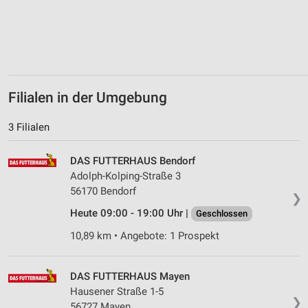
Verwendung von Profilen zur Auswahl
personalisierter Inhalte
Messung der Werbeleistung
Messung der Performance von Inhalten
Filialen in der Umgebung
Analyse von Zielgruppen durch Statistiken oder
Kombinationen von Daten aus verschiedenen
3 Filialen
Quellen
Entwicklung und Verbesserung der Angebote
DAS FUTTERHAUS Bendorf
Adolph-Kolping-Straße 3
Verwendung reduzierter Daten zur Auswahl von
56170 Bendorf
Inhalten
❯
Heute 09:00 - 19:00 Uhr |
Geschlossen
IAB-Besonderheiten:
10,89 km • Angebote: 1 Prospekt
Verwendung genauer Standortdaten
Geräte anhand von aktiv angeforderten
DAS FUTTERHAUS Mayen
Informationen identifizieren
Hausener Straße 1-5
❯
Nicht-IAB-Verarbeitungszwecke:
56727 Mayen