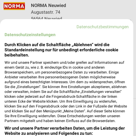
NORMA Neuwied
Augustastr. 74
56564 Neuwied
❯
Datenschutzbestimmungen
Heute 08:00 - 20:00 Uhr |
Geöffnet
Datenschutzeinstellungen
471,41 km • Angebote: 5 Prospekte
Durch Klicken auf die Schaltfläche „Ablehnen“ wird die
Standardeinstellung nur für unbedingt erforderliche cookie
beibehalten.
ALDI SÜD Neuwied-Irlich
Wir und unsere Partner speichern und/oder greifen auf Informationen auf
Büng 12
einem Gerät zu, wie z. B. eindeutige IDs in cookie und anderen
56567 Neuwied-Irlich
❯
Browserspeichern, um personenbezogene Daten zu verarbeiten. Einige
Anbieter verarbeiten Ihre personenbezogenen Daten möglicherweise
Heute 08:00 - 20:00 Uhr |
Geöffnet
aufgrund eines berechtigten Interesses. Um dem zu widersprechen, öffnen
Sie die „Einstellungen“. Sie können Ihre Einstellungen akzeptieren, ablehnen
473,17 km • Angebote: 6 Prospekte
oder verwalten, indem Sie auf die Schaltfläche „Einstellungen verwalten“
klicken oder jederzeit auf die Fingerabdruck-Schaltfläche in der linken
unteren Ecke der Website klicken. Um Ihre Einwilligung zu widerrufen,
klicken Sie auf den Fingerabdruck oder den Link in der Fußzeile der Website
Discounter Angebote und Prospekte für
und klicken Sie auf den Menüpunkt „Meine Daten“. Auf dieser Seite können
Sie Ihre Einwilligung widerrufen. Diese Entscheidungen werden unseren
Saffig
Partnern mitgeteilt und haben keinen Einfluss auf die Browserdaten.
Wir und unsere Partner verarbeiten Daten, um die Leistung der
16 Prospekte
Website zu analysieren und Folgendes zu tun: