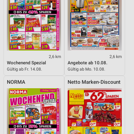
Inhalten
IAB-Besonderheiten:
Verwendung genauer Standortdaten
Geräte anhand von aktiv angeforderten
Informationen identifizieren
Nicht-IAB-Verarbeitungszwecke:
2,6 km
2,6 km
Notwendig
Wochenend Spezial
Angebote ab 10.08.
Performance
Gültig ab Fr. 14.08.
Gültig ab Mo. 10.08.
Funktional
NORMA
Netto Marken-Discount
Werbung