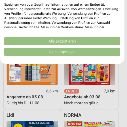
Speichern von oder Zugriff auf Informationen auf einem Endgerät.
Action
PENNY
Verwendung reduzierter Daten zur Auswahl von Werbeanzeigen. Erstellung
von Profilen für personalisierte Werbung. Verwendung von Profilen zur
Auswahl personalisierter Werbung. Erstellung von Profilen zur
Personalisierung von Inhalten. Verwendung von Profilen zur Auswahl
personalisierter Inhalte. Messung der Werbeleistung. Messung der
Performance von Inhalten. Analyse von Zielgruppen durch Statistiken oder
Kombinationen von Daten aus verschiedenen Quellen. Entwicklung und
Verbesserung der Angebote. Verwendung reduzierter Daten zur Auswahl
Alle akzeptieren
von Inhalten.
Daten können außerhalb der Europäischen Union weitergegeben und in die
Nein, anpassen
USA gesendet werden.
Ihre Einwilligung und die cookie Richtlinie gelten ausschließlich für diese
Website/App.
Partnerliste anzeigen (1 IAB-Anbieter)
Wir nutzen Ihre Daten für folgende Zwecke:
IAB-Verarbeitungszwecke:
6,6 km
7,9 km
Speichern von oder Zugriff auf Informationen
Angebote ab 05.08.
Angebote ab 03.08.
auf einem Endgerät
Gültig bis Di. 11.08.
Noch morgen gültig
Verwendung reduzierter Daten zur Auswahl von
Lidl
NORMA
Werbeanzeigen