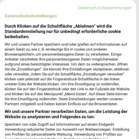
55450 Langenlonsheim
❯
Datenschutzbestimmungen
Heute 07:00 - 21:30 Uhr |
Geschlossen
Datenschutzeinstellungen
481,79 km • Angebote: 2 Prospekte
Durch Klicken auf die Schaltfläche „Ablehnen“ wird die
Standardeinstellung nur für unbedingt erforderliche cookie
beibehalten.
EDEKA E aktiv markt Wittkowski
Wir und unsere Partner speichern und/oder greifen auf Informationen auf
Langenlonsheim
einem Gerät zu, wie z. B. eindeutige IDs in cookie und anderen
Nahe Weinstraße 241
Browserspeichern, um personenbezogene Daten zu verarbeiten. Einige
Anbieter verarbeiten Ihre personenbezogenen Daten möglicherweise
❯
55450 Langenlonsheim
aufgrund eines berechtigten Interesses. Um dem zu widersprechen, öffnen
Sie die „Einstellungen“. Sie können Ihre Einstellungen akzeptieren, ablehnen
Heute 08:00 - 20:00 Uhr |
Geschlossen
oder verwalten, indem Sie auf die Schaltfläche „Einstellungen verwalten“
klicken oder jederzeit auf die Fingerabdruck-Schaltfläche in der linken
481,08 km
unteren Ecke der Website klicken. Um Ihre Einwilligung zu widerrufen,
klicken Sie auf den Fingerabdruck oder den Link in der Fußzeile der Website
und klicken Sie auf den Menüpunkt „Meine Daten“. Auf dieser Seite können
Globus Gensingen
Sie Ihre Einwilligung widerrufen. Diese Entscheidungen werden unseren
Partnern mitgeteilt und haben keinen Einfluss auf die Browserdaten.
Binger Straße
Wir und unsere Partner verarbeiten Daten, um die Leistung der
55457 Gensingen
❯
Website zu analysieren und Folgendes zu tun:
Heute 08:00 - 21:00 Uhr |
Geschlossen
Speichern von oder Zugriff auf Informationen auf einem Endgerät.
Verwendung reduzierter Daten zur Auswahl von Werbeanzeigen. Erstellung
480,09 km • Angebote: 1 Prospekt
von Profilen für personalisierte Werbung. Verwendung von Profilen zur