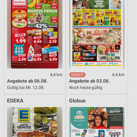
Verwendung genauer Standortdaten
Geräte anhand von aktiv angeforderten
Informationen identifizieren
Nicht-IAB-Verarbeitungszwecke:
Notwendig
Performance
Funktional
4,4 km
4,4 km
Werbung
Angebote ab 06.08.
Angebote ab 03.08.
Gültig bis Mi. 12.08.
Noch heute gültig
EDEKA
Globus