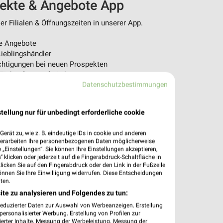
pekte & Angebote App
r Filialen & Öffnungszeiten in unserer App.
e Angebote
ieblingshändler
htigungen bei neuen Prospekten
 Einkauf stressfrei planen
Datenschutzbestimmungen
 App jetzt laden oder QR-Code scannen.
tellung nur für unbedingt erforderliche cookie
erät zu, wie z. B. eindeutige IDs in cookie und anderen
verarbeiten Ihre personenbezogenen Daten möglicherweise
„Einstellungen“. Sie können Ihre Einstellungen akzeptieren,
 klicken oder jederzeit auf die Fingerabdruck-Schaltfläche in
klicken Sie auf den Fingerabdruck oder den Link in der Fußzeile
önnen Sie Ihre Einwilligung widerrufen. Diese Entscheidungen
ten.
ite zu analysieren und Folgendes zu tun:
reduzierter Daten zur Auswahl von Werbeanzeigen. Erstellung
ersonalisierter Werbung. Erstellung von Profilen zur
ierter Inhalte. Messung der Werbeleistung. Messung der