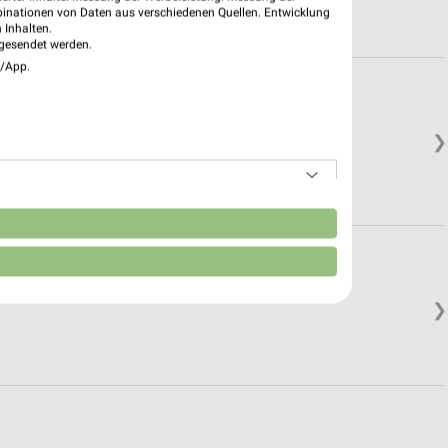
binationen von Daten aus verschiedenen Quellen. Entwicklung
 Inhalten.
gesendet werden.
e/App.
❯
n
❯