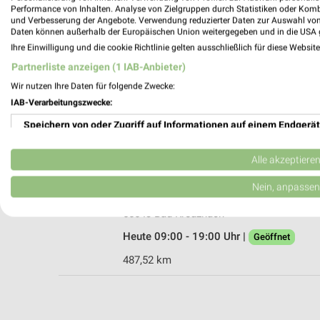
Performance von Inhalten. Analyse von Zielgruppen durch Statistiken oder Kom
und Verbesserung der Angebote. Verwendung reduzierter Daten zur Auswahl von
Daten können außerhalb der Europäischen Union weitergegeben und in die USA 
Ihre Einwilligung und die cookie Richtlinie gelten ausschließlich für diese Websit
Ernsting's family Bad Kreuznach
Partnerliste anzeigen (1 IAB-Anbieter)
Mannheimer Str. 180a
Wir nutzen Ihre Daten für folgende Zwecke:
55543 Bad Kreuznach
IAB-Verarbeitungszwecke:
Heute 09:00 - 18:00 Uhr |
Geöffnet
Speichern von oder Zugriff auf Informationen auf einem Endgerät
487,56 km
Verwendung reduzierter Daten zur Auswahl von Werbeanzeigen
Alle akzeptiere
Woolworth Bad Kreuznach
Erstellung von Profilen für personalisierte Werbung
Nein, anpassen
Mannheimer Str. 181
Verwendung von Profilen zur Auswahl personalisierter Werbung
55543 Bad Kreuznach
Heute 09:00 - 19:00 Uhr |
Geöffnet
Erstellung von Profilen zur Personalisierung von Inhalten
487,52 km
Verwendung von Profilen zur Auswahl personalisierter Inhalte
Messung der Werbeleistung