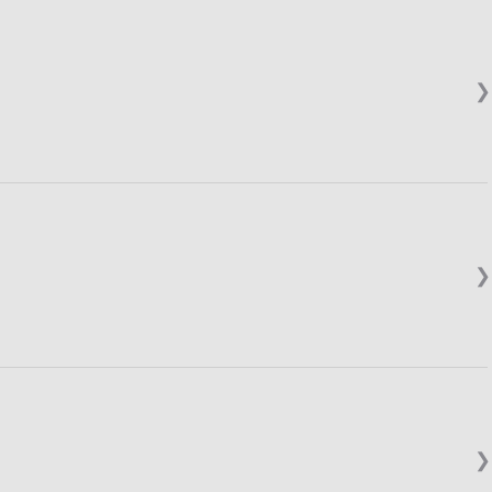
❯
❯
❯