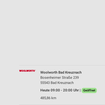
Messung der Performance von Inhalten
Analyse von Zielgruppen durch Statistiken oder Kombinationen 
Quellen
Entwicklung und Verbesserung der Angebote
Verwendung reduzierter Daten zur Auswahl von Inhalten
IAB-Besonderheiten:
Verwendung genauer Standortdaten
Geräte anhand von aktiv angeforderten Informationen identifizie
Nicht-IAB-Verarbeitungszwecke:
Woolworth Bad Kreuznach
Notwendig
Bosenheimer Straße 239
55543 Bad Kreuznach
Performance
Heute 09:00 - 20:00 Uhr |
Geöffnet
Funktional
485,86 km
Werbung