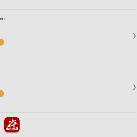
en
❯
.
❯
.