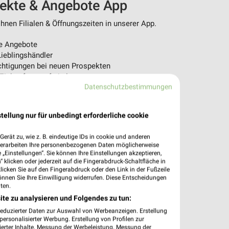
pekte & Angebote App
nen Filialen & Öffnungszeiten in unserer App.
e Angebote
ieblingshändler
htigungen bei neuen Prospekten
 Einkauf stressfrei planen
Datenschutzbestimmungen
 App jetzt laden oder QR-Code scannen.
tellung nur für unbedingt erforderliche cookie
erät zu, wie z. B. eindeutige IDs in cookie und anderen
verarbeiten Ihre personenbezogenen Daten möglicherweise
„Einstellungen“. Sie können Ihre Einstellungen akzeptieren,
 klicken oder jederzeit auf die Fingerabdruck-Schaltfläche in
klicken Sie auf den Fingerabdruck oder den Link in der Fußzeile
önnen Sie Ihre Einwilligung widerrufen. Diese Entscheidungen
ten.
ite zu analysieren und Folgendes zu tun:
reduzierter Daten zur Auswahl von Werbeanzeigen. Erstellung
ersonalisierter Werbung. Erstellung von Profilen zur
ierter Inhalte. Messung der Werbeleistung. Messung der