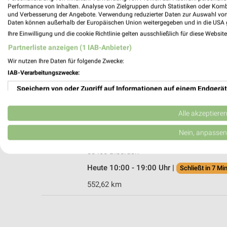
Performance von Inhalten. Analyse von Zielgruppen durch Statistiken oder Kom
und Verbesserung der Angebote. Verwendung reduzierter Daten zur Auswahl von
Daten können außerhalb der Europäischen Union weitergegeben und in die USA 
Ihre Einwilligung und die cookie Richtlinie gelten ausschließlich für diese Websit
JYSK Memmingen
Partnerliste anzeigen (1 IAB-Anbieter)
Zeissweg 4
Wir nutzen Ihre Daten für folgende Zwecke:
87700 Memmingen
IAB-Verarbeitungszwecke:
Heute 10:00 - 18:30 Uhr |
Geschlossen
Speichern von oder Zugriff auf Informationen auf einem Endgerät
555,61 km • Angebote: 2 Prospekte
Verwendung reduzierter Daten zur Auswahl von Werbeanzeigen
Alle akzeptiere
POCO Biberach
Erstellung von Profilen für personalisierte Werbung
Nein, anpassen
Sandgrabenstraße 78-80
Verwendung von Profilen zur Auswahl personalisierter Werbung
88400 Biberach
Heute 10:00 - 19:00 Uhr |
Schließt in 7 Min
Erstellung von Profilen zur Personalisierung von Inhalten
552,62 km
Verwendung von Profilen zur Auswahl personalisierter Inhalte
Messung der Werbeleistung