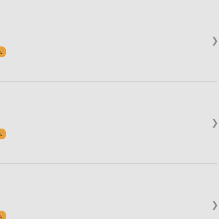
❯
.
❯
.
❯
.