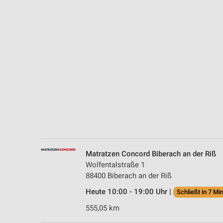
Messung der Performance von Inhalten
Analyse von Zielgruppen durch Statistiken oder Kombinationen 
Quellen
Entwicklung und Verbesserung der Angebote
Verwendung reduzierter Daten zur Auswahl von Inhalten
IAB-Besonderheiten:
Verwendung genauer Standortdaten
Geräte anhand von aktiv angeforderten Informationen identifizie
Nicht-IAB-Verarbeitungszwecke:
Matratzen Concord Biberach an der Riß
Notwendig
Wolfentalstraße 1
88400 Biberach an der Riß
Performance
Heute 10:00 - 19:00 Uhr |
Schließt in 7 Min
Funktional
555,05 km
Werbung