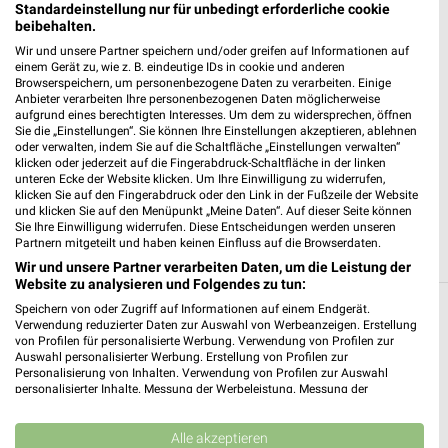
Standardeinstellung nur für unbedingt erforderliche cookie
97199 Ochsenfurt
beibehalten.
❯
Heute
Wir und unsere Partner speichern und/oder greifen auf Informationen auf
geschlossen
einem Gerät zu, wie z. B. eindeutige IDs in cookie und anderen
Browserspeichern, um personenbezogene Daten zu verarbeiten. Einige
393,99 km • Angebote: 1 Prospekt
Anbieter verarbeiten Ihre personenbezogenen Daten möglicherweise
aufgrund eines berechtigten Interesses. Um dem zu widersprechen, öffnen
Sie die „Einstellungen“. Sie können Ihre Einstellungen akzeptieren, ablehnen
E aktiv markt Rupert Mahler Volkach
oder verwalten, indem Sie auf die Schaltfläche „Einstellungen verwalten“
klicken oder jederzeit auf die Fingerabdruck-Schaltfläche in der linken
Ringstraße 5
unteren Ecke der Website klicken. Um Ihre Einwilligung zu widerrufen,
97332 Volkach
❯
klicken Sie auf den Fingerabdruck oder den Link in der Fußzeile der Website
und klicken Sie auf den Menüpunkt „Meine Daten“. Auf dieser Seite können
Heute
geschlossen
Sie Ihre Einwilligung widerrufen. Diese Entscheidungen werden unseren
Partnern mitgeteilt und haben keinen Einfluss auf die Browserdaten.
368,98 km
Wir und unsere Partner verarbeiten Daten, um die Leistung der
Website zu analysieren und Folgendes zu tun:
Speichern von oder Zugriff auf Informationen auf einem Endgerät.
Supermärkte Angebote und Prospekte für
Verwendung reduzierter Daten zur Auswahl von Werbeanzeigen. Erstellung
von Profilen für personalisierte Werbung. Verwendung von Profilen zur
Rödelsee
Auswahl personalisierter Werbung. Erstellung von Profilen zur
Personalisierung von Inhalten. Verwendung von Profilen zur Auswahl
15 Prospekte
personalisierter Inhalte. Messung der Werbeleistung. Messung der
Performance von Inhalten. Analyse von Zielgruppen durch Statistiken oder
Kombinationen von Daten aus verschiedenen Quellen. Entwicklung und
Kaufland
diska
Verbesserung der Angebote. Verwendung reduzierter Daten zur Auswahl
Alle akzeptieren