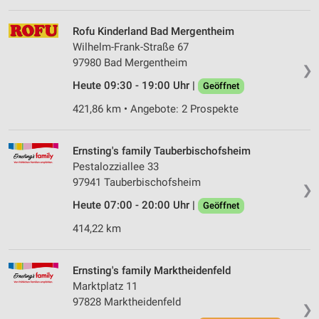
Verwendung von Profilen zur Auswahl
personalisierter Inhalte
Rofu Kinderland Bad Mergentheim
Wilhelm-Frank-Straße 67
Messung der Werbeleistung
97980 Bad Mergentheim
❯
Messung der Performance von Inhalten
Heute 09:30 - 19:00 Uhr |
Geöffnet
Analyse von Zielgruppen durch Statistiken oder
421,86 km • Angebote: 2 Prospekte
Kombinationen von Daten aus verschiedenen
Quellen
Ernsting's family Tauberbischofsheim
Entwicklung und Verbesserung der Angebote
Pestalozziallee 33
97941 Tauberbischofsheim
❯
Verwendung reduzierter Daten zur Auswahl von
Inhalten
Heute 07:00 - 20:00 Uhr |
Geöffnet
IAB-Besonderheiten:
414,22 km
Verwendung genauer Standortdaten
Ernsting's family Marktheidenfeld
Geräte anhand von aktiv angeforderten
Marktplatz 11
Informationen identifizieren
97828 Marktheidenfeld
❯
Nicht-IAB-Verarbeitungszwecke: