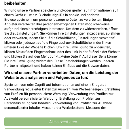
Heute 09:00 - 19:00 Uhr |
Geöffnet
beibehalten.
Wir und unsere Partner speichern und/oder greifen auf Informationen auf
352,61 km
einem Gerät zu, wie z. B. eindeutige IDs in cookie und anderen
Browserspeichern, um personenbezogene Daten zu verarbeiten. Einige
Anbieter verarbeiten Ihre personenbezogenen Daten möglicherweise
Ernsting's family Haßfurt
aufgrund eines berechtigten Interesses. Um dem zu widersprechen, öffnen
Sie die „Einstellungen“. Sie können Ihre Einstellungen akzeptieren, ablehnen
Hauptstr. 34
oder verwalten, indem Sie auf die Schaltfläche „Einstellungen verwalten“
97437 Haßfurt
klicken oder jederzeit auf die Fingerabdruck-Schaltfläche in der linken
❯
unteren Ecke der Website klicken. Um Ihre Einwilligung zu widerrufen,
Heute 09:00 - 18:30 Uhr |
Geöffnet
klicken Sie auf den Fingerabdruck oder den Link in der Fußzeile der Website
und klicken Sie auf den Menüpunkt „Meine Daten“. Auf dieser Seite können
342,25 km
Sie Ihre Einwilligung widerrufen. Diese Entscheidungen werden unseren
Partnern mitgeteilt und haben keinen Einfluss auf die Browserdaten.
Wir und unsere Partner verarbeiten Daten, um die Leistung der
Ernsting's family Rothenburg o. d. Tauber
Website zu analysieren und Folgendes zu tun:
Bahnhofstraße 15
Speichern von oder Zugriff auf Informationen auf einem Endgerät.
Verwendung reduzierter Daten zur Auswahl von Werbeanzeigen. Erstellung
91541 Rothenburg o. d. Tauber
❯
von Profilen für personalisierte Werbung. Verwendung von Profilen zur
Auswahl personalisierter Werbung. Erstellung von Profilen zur
Heute 09:00 - 20:00 Uhr |
Geöffnet
Personalisierung von Inhalten. Verwendung von Profilen zur Auswahl
personalisierter Inhalte. Messung der Werbeleistung. Messung der
415,60 km
Performance von Inhalten. Analyse von Zielgruppen durch Statistiken oder
Kombinationen von Daten aus verschiedenen Quellen. Entwicklung und
Verbesserung der Angebote. Verwendung reduzierter Daten zur Auswahl
Alle akzeptieren
Ernsting's family Höchstadt an der Aisch
von Inhalten.