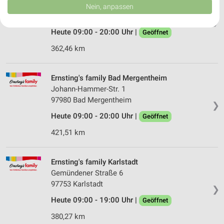
Daten können außerhalb der Europäischen Union weitergegeben und in die
Erlanger Straße 2
Nein, anpassen
USA gesendet werden.
91315 Höchstadt an der Aisch
❯
Ihre Einwilligung und die cookie Richtlinie gelten ausschließlich für diese
Website/App.
Heute 09:00 - 20:00 Uhr |
Geöffnet
Partnerliste anzeigen (1 IAB-Anbieter)
362,46 km
Wir nutzen Ihre Daten für folgende Zwecke:
IAB-Verarbeitungszwecke:
Ernsting's family Bad Mergentheim
Speichern von oder Zugriff auf Informationen
Johann-Hammer-Str. 1
auf einem Endgerät
97980 Bad Mergentheim
❯
Verwendung reduzierter Daten zur Auswahl von
Heute 09:00 - 20:00 Uhr |
Geöffnet
Werbeanzeigen
421,51 km
Erstellung von Profilen für personalisierte
Werbung
Ernsting's family Karlstadt
Verwendung von Profilen zur Auswahl
Gemündener Straße 6
personalisierter Werbung
97753 Karlstadt
❯
Erstellung von Profilen zur Personalisierung
Heute 09:00 - 19:00 Uhr |
Geöffnet
von Inhalten
380,27 km