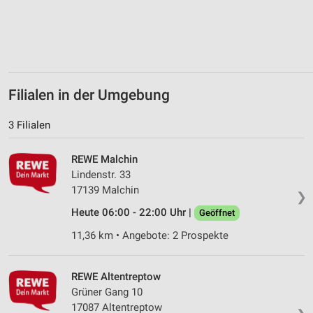
Messung der Performance von Inhalten
Analyse von Zielgruppen durch Statistiken oder
Kombinationen von Daten aus verschiedenen
Quellen
Filialen in der Umgebung
Entwicklung und Verbesserung der Angebote
3 Filialen
Verwendung reduzierter Daten zur Auswahl von
Inhalten
REWE Malchin
IAB-Besonderheiten:
Lindenstr. 33
Verwendung genauer Standortdaten
17139 Malchin
❯
Geräte anhand von aktiv angeforderten
Heute 06:00 - 22:00 Uhr |
Geöffnet
Informationen identifizieren
11,36 km • Angebote: 2 Prospekte
Nicht-IAB-Verarbeitungszwecke:
Notwendig
REWE Altentreptow
Grüner Gang 10
Performance
17087 Altentreptow