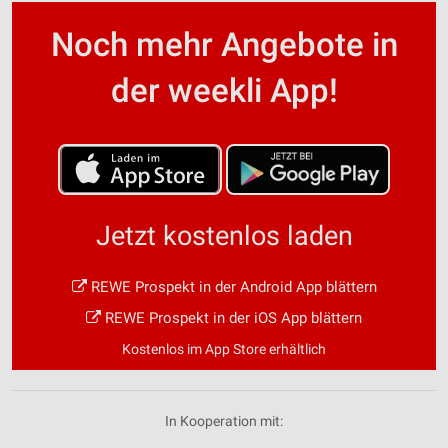
Noch mehr Angebote in
der weekli App!
Jetzt kostenlos laden
REWE Prospekt in der Android App blättern
REWE Prospekt in der iOS App blättern
Kostenlos im App Store erhältlich
In Kooperation mit: