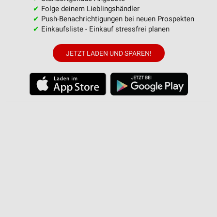
✔
Folge deinem Lieblingshändler
Wir nutzen Ihre Daten für folgende Zwecke:
✔
Push-Benachrichtigungen bei neuen Prospekten
IAB-Verarbeitungszwecke:
✔
Einkaufsliste - Einkauf stressfrei planen
Speichern von oder Zugriff auf Informationen
auf einem Endgerät
JETZT LADEN UND SPAREN!
Verwendung reduzierter Daten zur Auswahl von
Werbeanzeigen
Erstellung von Profilen für personalisierte
Werbung
Verwendung von Profilen zur Auswahl
personalisierter Werbung
Erstellung von Profilen zur Personalisierung
von Inhalten
Verwendung von Profilen zur Auswahl
personalisierter Inhalte
Messung der Werbeleistung