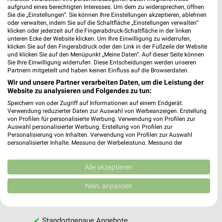
aufgrund eines berechtigten Interesses. Um dem zu widersprechen, öffnen
Sie die „Einstellungen“. Sie können Ihre Einstellungen akzeptieren, ablehnen
oder verwalten, indem Sie auf die Schaltfläche „Einstellungen verwalten“
klicken oder jederzeit auf die Fingerabdruck-Schaltfläche in der linken
unteren Ecke der Website klicken. Um Ihre Einwilligung zu widerrufen,
klicken Sie auf den Fingerabdruck oder den Link in der Fußzeile der Website
und klicken Sie auf den Menüpunkt „Meine Daten“. Auf dieser Seite können
Sie Ihre Einwilligung widerrufen. Diese Entscheidungen werden unseren
Partnern mitgeteilt und haben keinen Einfluss auf die Browserdaten.
Wir und unsere Partner verarbeiten Daten, um die Leistung der
Website zu analysieren und Folgendes zu tun:
MEHR PROSPEKTE
Speichern von oder Zugriff auf Informationen auf einem Endgerät.
Verwendung reduzierter Daten zur Auswahl von Werbeanzeigen. Erstellung
von Profilen für personalisierte Werbung. Verwendung von Profilen zur
Auswahl personalisierter Werbung. Erstellung von Profilen zur
Personalisierung von Inhalten. Verwendung von Profilen zur Auswahl
personalisierter Inhalte. Messung der Werbeleistung. Messung der
Performance von Inhalten. Analyse von Zielgruppen durch Statistiken oder
Kombinationen von Daten aus verschiedenen Quellen. Entwicklung und
Verbesserung der Angebote. Verwendung reduzierter Daten zur Auswahl
Alle akzeptieren
weekli - Prospekte & Angebote App
von Inhalten.
Daten können außerhalb der Europäischen Union weitergegeben und in die
Nein, anpassen
Alle REWE Angebote immer griffbereit – mit der kostenlosen
USA gesendet werden.
weekli App für iOS & Android.
Ihre Einwilligung und die cookie Richtlinie gelten ausschließlich für diese
Website/App.
✔
Standortgenaue Angebote
Partnerliste anzeigen (1 IAB-Anbieter)