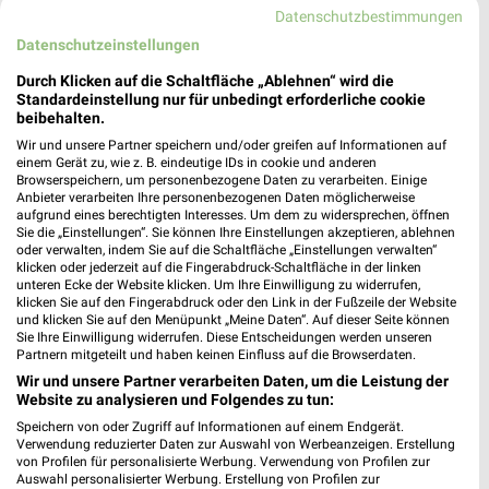
XXXLutz
XXXLutz
Datenschutzbestimmungen
Datenschutzeinstellungen
Durch Klicken auf die Schaltfläche „Ablehnen“ wird die
Standardeinstellung nur für unbedingt erforderliche cookie
beibehalten.
Wir und unsere Partner speichern und/oder greifen auf Informationen auf
einem Gerät zu, wie z. B. eindeutige IDs in cookie und anderen
Browserspeichern, um personenbezogene Daten zu verarbeiten. Einige
Anbieter verarbeiten Ihre personenbezogenen Daten möglicherweise
aufgrund eines berechtigten Interesses. Um dem zu widersprechen, öffnen
Sie die „Einstellungen“. Sie können Ihre Einstellungen akzeptieren, ablehnen
oder verwalten, indem Sie auf die Schaltfläche „Einstellungen verwalten“
klicken oder jederzeit auf die Fingerabdruck-Schaltfläche in der linken
unteren Ecke der Website klicken. Um Ihre Einwilligung zu widerrufen,
klicken Sie auf den Fingerabdruck oder den Link in der Fußzeile der Website
und klicken Sie auf den Menüpunkt „Meine Daten“. Auf dieser Seite können
57,6 km
57,6 km
Sie Ihre Einwilligung widerrufen. Diese Entscheidungen werden unseren
Küchen Preishits!
Gartenmöbel-Abverkauf
Partnern mitgeteilt und haben keinen Einfluss auf die Browserdaten.
Gültig bis Fr. 21.08.
Gültig bis Fr. 28.08.
Wir und unsere Partner verarbeiten Daten, um die Leistung der
Website zu analysieren und Folgendes zu tun:
XXXLutz
XXXLutz
Speichern von oder Zugriff auf Informationen auf einem Endgerät.
Verwendung reduzierter Daten zur Auswahl von Werbeanzeigen. Erstellung
von Profilen für personalisierte Werbung. Verwendung von Profilen zur
Auswahl personalisierter Werbung. Erstellung von Profilen zur