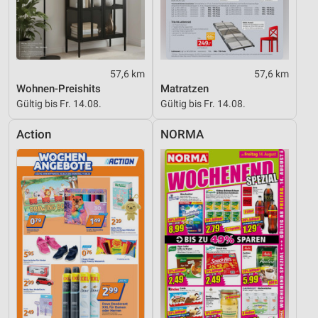
Geräte anhand von aktiv angeforderten
Informationen identifizieren
Nicht-IAB-Verarbeitungszwecke:
57,6 km
57,6 km
Notwendig
Wohnen-Preishits
Matratzen
Gültig bis Fr. 14.08.
Gültig bis Fr. 14.08.
Performance
Action
NORMA
Funktional
Werbung