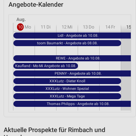
Angebote-Kalender
Aug.
10
Mo
11
Di
12
Mi
13
Do
14
Fr
15
S
Lidl - Angebote ab 10.08.
toom Baumarkt - Angebote ab 08.08.
REWE - Angebote ab 10.08.
Kaufland - Mo-Mi Angebote ab 10.08.
PENNY - Angebote ab 10.08.
XXXLutz - Dieter Knoll
XXXLutz - Wohnen Spezial
XXXLutz - Mega Tage
Thomas Philipps - Angebote ab 10.08.
Aktuelle Prospekte für Rimbach und