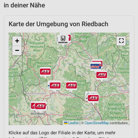
in deiner Nähe
Karte der Umgebung von Riedbach
+
⛶
−
Leaflet
|
©
OpenStreetMap
contributors
Klicke auf das Logo der Filiale in der Karte, um mehr