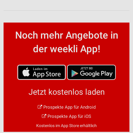
Noch mehr Angebote in
der weekli App!
Jetzt kostenlos laden
Prospekte App für Android
Prospekte App für iOS
Kostenlos im App Store erhältlich