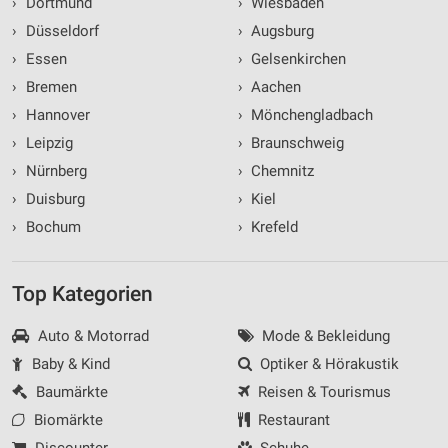
›
Dortmund
›
Wiesbaden
›
Düsseldorf
›
Augsburg
›
Essen
›
Gelsenkirchen
›
Bremen
›
Aachen
›
Hannover
›
Mönchengladbach
›
Leipzig
›
Braunschweig
›
Nürnberg
›
Chemnitz
›
Duisburg
›
Kiel
›
Bochum
›
Krefeld
Top Kategorien
Auto & Motorrad
Mode & Bekleidung
Baby & Kind
Optiker & Hörakustik
Baumärkte
Reisen & Tourismus
Biomärkte
Restaurant
Discounter
Schuhe