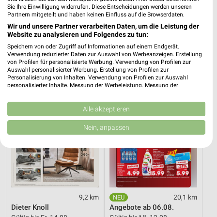
Sie Ihre Einwilligung widerrufen. Diese Entscheidungen werden unseren
9,2 km
19,1 km
Partnern mitgeteilt und haben keinen Einfluss auf die Browserdaten.
Wohnen Spezial
Hot Sommer Sale
Wir und unsere Partner verarbeiten Daten, um die Leistung der
Gültig bis Fr. 14.08.
Gültig bis Sa. 29.08.
Website zu analysieren und Folgendes zu tun:
Speichern von oder Zugriff auf Informationen auf einem Endgerät.
XXXLutz
Kaufland
Verwendung reduzierter Daten zur Auswahl von Werbeanzeigen. Erstellung
von Profilen für personalisierte Werbung. Verwendung von Profilen zur
Auswahl personalisierter Werbung. Erstellung von Profilen zur
Personalisierung von Inhalten. Verwendung von Profilen zur Auswahl
personalisierter Inhalte. Messung der Werbeleistung. Messung der
Performance von Inhalten. Analyse von Zielgruppen durch Statistiken oder
Kombinationen von Daten aus verschiedenen Quellen. Entwicklung und
Verbesserung der Angebote. Verwendung reduzierter Daten zur Auswahl
Alle akzeptieren
von Inhalten.
Daten können außerhalb der Europäischen Union weitergegeben und in die
Nein, anpassen
USA gesendet werden.
Ihre Einwilligung und die cookie Richtlinie gelten ausschließlich für diese
Website/App.
Partnerliste anzeigen (1 IAB-Anbieter)
Wir nutzen Ihre Daten für folgende Zwecke:
IAB-Verarbeitungszwecke:
9,2 km
20,1 km
Speichern von oder Zugriff auf Informationen
Dieter Knoll
Angebote ab 06.08.
auf einem Endgerät