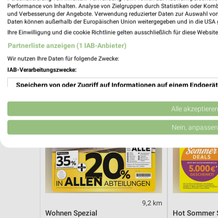
Angebote ab 03.08.
Angebote ab 
Performance von Inhalten. Analyse von Zielgruppen durch Statistiken oder Kom
Gültig bis Sa. 08.08.
Noch morgen g
und Verbesserung der Angebote. Verwendung reduzierter Daten zur Auswahl von
Daten können außerhalb der Europäischen Union weitergegeben und in die USA 
Ihre Einwilligung und die cookie Richtlinie gelten ausschließlich für diese Websit
XXXLutz
Opti Wohnw
Partnerliste anzeigen (1 IAB-Anbieter)
Wir nutzen Ihre Daten für folgende Zwecke:
IAB-Verarbeitungszwecke:
Speichern von oder Zugriff auf Informationen auf einem Endgerät
Verwendung reduzierter Daten zur Auswahl von Werbeanzeigen
Alle akzeptiere
Erstellung von Profilen für personalisierte Werbung
Nein, anpassen
Verwendung von Profilen zur Auswahl personalisierter Werbung
Erstellung von Profilen zur Personalisierung von Inhalten
Verwendung von Profilen zur Auswahl personalisierter Inhalte
9,2 km
Messung der Werbeleistung
Wohnen Spezial
Hot Sommer 