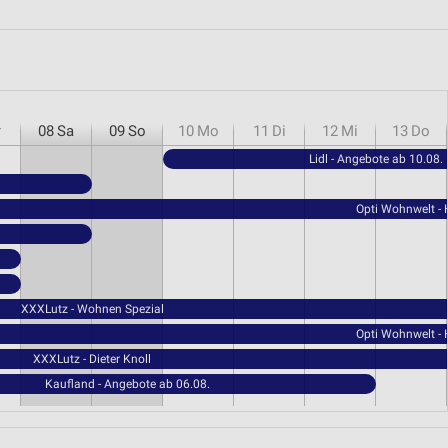
r
08
Sa
09
So
10
Mo
11
Di
12
Mi
13
Do
Lidl - Angebote ab 10.08.
Opti Wohnwelt -
XXXLutz - Wohnen Spezial
Opti Wohnwelt -
XXXLutz - Dieter Knoll
Kaufland - Angebote ab 06.08.