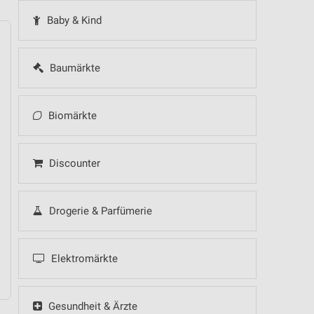
Baby & Kind
Baumärkte
14
Fr
15
Sa
16
So
17
Mo
18
Di
19
Mi
Biomärkte
 Hot Sommer Sale
Discounter
Drogerie & Parfümerie
 Hot Sommer Sale
Elektromärkte
Gesundheit & Ärzte