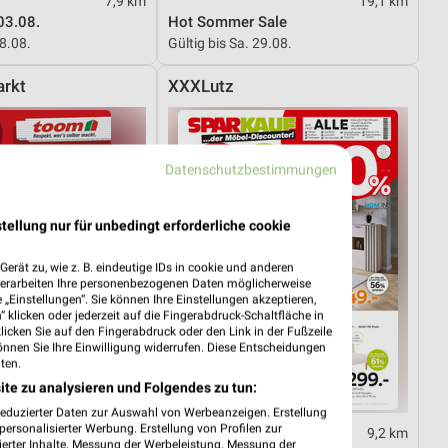
7,9 km
19,1 km
03.08.
Hot Sommer Sale
08.08.
Gültig bis Sa. 29.08.
rkt
XXXLutz
Datenschutzbestimmungen
tellung nur für unbedingt erforderliche cookie
erät zu, wie z. B. eindeutige IDs in cookie und anderen
verarbeiten Ihre personenbezogenen Daten möglicherweise
„Einstellungen“. Sie können Ihre Einstellungen akzeptieren,
 klicken oder jederzeit auf die Fingerabdruck-Schaltfläche in
klicken Sie auf den Fingerabdruck oder den Link in der Fußzeile
önnen Sie Ihre Einwilligung widerrufen. Diese Entscheidungen
ten.
ite zu analysieren und Folgendes zu tun:
reduzierter Daten zur Auswahl von Werbeanzeigen. Erstellung
ersonalisierter Werbung. Erstellung von Profilen zur
30,9 km
9,2 km
ierter Inhalte. Messung der Werbeleistung. Messung der