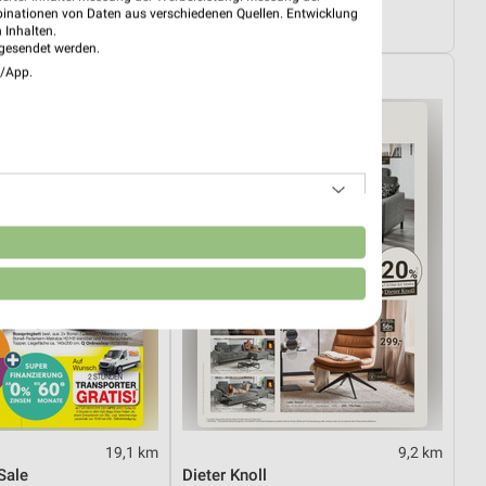
01.08.
XXXL Express
binationen von Daten aus verschiedenen Quellen. Entwicklung
ültig
Noch morgen gültig
 Inhalten.
gesendet werden.
e/App.
elt
XXXLutz
n
19,1 km
9,2 km
Sale
Dieter Knoll