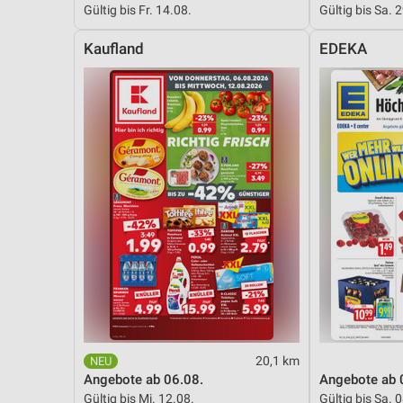
Gültig bis Fr. 14.08.
Gültig bis Sa. 
Messung der Performance von Inhalten
Kaufland
EDEKA
Analyse von Zielgruppen durch Statistiken oder Kombinationen 
Quellen
Entwicklung und Verbesserung der Angebote
Verwendung reduzierter Daten zur Auswahl von Inhalten
IAB-Besonderheiten:
Verwendung genauer Standortdaten
Geräte anhand von aktiv angeforderten Informationen identifizie
Nicht-IAB-Verarbeitungszwecke:
Notwendig
Performance
20,1 km
Funktional
Angebote ab 06.08.
Angebote ab 
Gültig bis Mi. 12.08.
Gültig bis Sa. 
Werbung