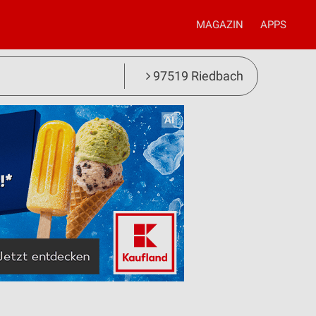
MAGAZIN
APPS
97519 Riedbach