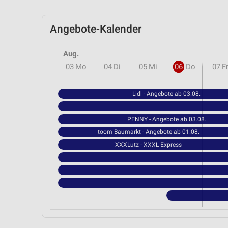
Angebote-Kalender
Aug.
03
Mo
04
Di
05
Mi
06
Do
07
F
Lidl - Angebote ab 03.08.
PENNY - Angebote ab 03.08.
toom Baumarkt - Angebote ab 01.08.
XXXLutz - XXXL Express