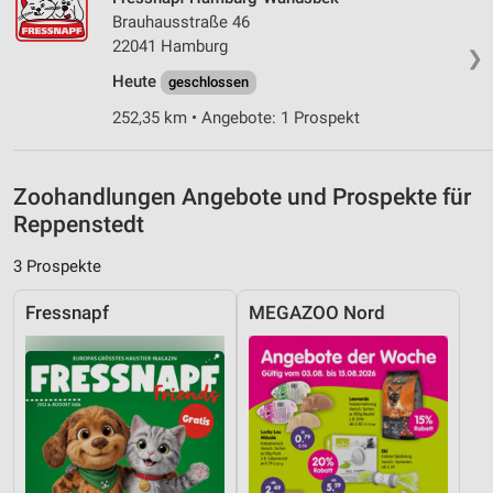
Brauhausstraße 46
Entwicklung und Verbesserung der Angebote
22041 Hamburg
❯
Heute
geschlossen
Verwendung reduzierter Daten zur Auswahl von
Inhalten
252,35 km • Angebote: 1 Prospekt
IAB-Besonderheiten:
Verwendung genauer Standortdaten
Zoohandlungen Angebote und Prospekte für
Reppenstedt
Geräte anhand von aktiv angeforderten
Informationen identifizieren
3 Prospekte
Nicht-IAB-Verarbeitungszwecke:
Fressnapf
MEGAZOO Nord
Notwendig
Performance
Funktional
Werbung