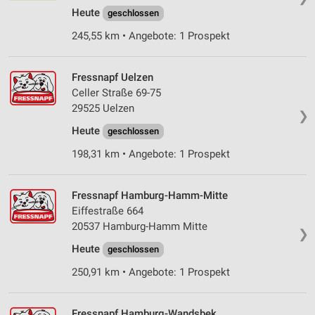
Heute
geschlossen
Verwendung reduzierter Daten zur Auswahl von
245,55 km • Angebote: 1 Prospekt
Werbeanzeigen
Erstellung von Profilen für personalisierte
Fressnapf Uelzen
Werbung
Celler Straße 69-75
29525 Uelzen
Verwendung von Profilen zur Auswahl
❯
personalisierter Werbung
Heute
geschlossen
Erstellung von Profilen zur Personalisierung
198,31 km • Angebote: 1 Prospekt
von Inhalten
Verwendung von Profilen zur Auswahl
Fressnapf Hamburg-Hamm-Mitte
personalisierter Inhalte
Eiffestraße 664
20537 Hamburg-Hamm Mitte
❯
Messung der Werbeleistung
Heute
geschlossen
Messung der Performance von Inhalten
250,91 km • Angebote: 1 Prospekt
Analyse von Zielgruppen durch Statistiken oder
Kombinationen von Daten aus verschiedenen
Fressnapf Hamburg-Wandsbek
Quellen