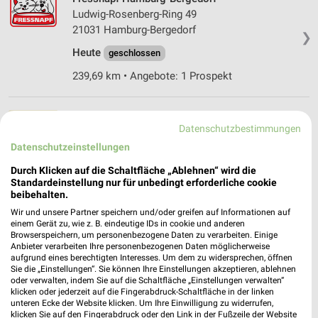
Ludwig-Rosenberg-Ring 49
21031 Hamburg-Bergedorf
❯
Heute
geschlossen
239,69 km • Angebote: 1 Prospekt
ZOO & Co. Seevetal
Datenschutzbestimmungen
Gustav-Becker-Str. 2
Datenschutzeinstellungen
21218 Seevetal
❯
Durch Klicken auf die Schaltfläche „Ablehnen“ wird die
Heute
geschlossen
Standardeinstellung nur für unbedingt erforderliche cookie
beibehalten.
249,67 km • Angebote: 1 Prospekt
Wir und unsere Partner speichern und/oder greifen auf Informationen auf
einem Gerät zu, wie z. B. eindeutige IDs in cookie und anderen
Browserspeichern, um personenbezogene Daten zu verarbeiten. Einige
Fressnapf Schwarzenbek
Anbieter verarbeiten Ihre personenbezogenen Daten möglicherweise
Hans-Koch-Ring 7
aufgrund eines berechtigten Interesses. Um dem zu widersprechen, öffnen
21493 Schwarzenbek
Sie die „Einstellungen“. Sie können Ihre Einstellungen akzeptieren, ablehnen
❯
oder verwalten, indem Sie auf die Schaltfläche „Einstellungen verwalten“
Heute
geschlossen
klicken oder jederzeit auf die Fingerabdruck-Schaltfläche in der linken
unteren Ecke der Website klicken. Um Ihre Einwilligung zu widerrufen,
223,58 km • Angebote: 1 Prospekt
klicken Sie auf den Fingerabdruck oder den Link in der Fußzeile der Website