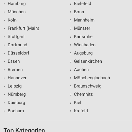
›
Hamburg
›
Bielefeld
›
München
›
Bonn
›
Köln
›
Mannheim
›
Frankfurt (Main)
›
Münster
›
Stuttgart
›
Karlsruhe
›
Dortmund
›
Wiesbaden
›
Düsseldorf
›
Augsburg
›
Essen
›
Gelsenkirchen
›
Bremen
›
Aachen
›
Hannover
›
Mönchengladbach
›
Leipzig
›
Braunschweig
›
Nürnberg
›
Chemnitz
›
Duisburg
›
Kiel
›
Bochum
›
Krefeld
Top Kategorien