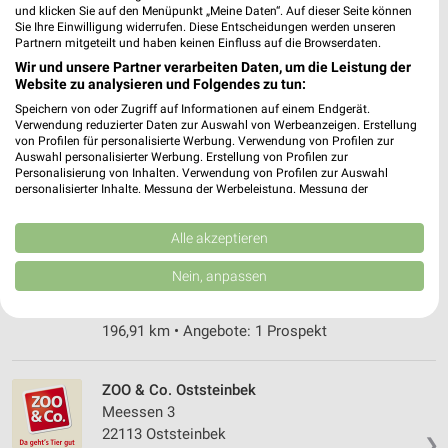
und klicken Sie auf den Menüpunkt „Meine Daten“. Auf dieser Seite können
Sie Ihre Einwilligung widerrufen. Diese Entscheidungen werden unseren
Partnern mitgeteilt und haben keinen Einfluss auf die Browserdaten.
Fressnapf Hamburg-Harburg
Wir und unsere Partner verarbeiten Daten, um die Leistung der
Großmoorbogen 13a
Website zu analysieren und Folgendes zu tun:
21079 Hamburg
❯
Speichern von oder Zugriff auf Informationen auf einem Endgerät.
Verwendung reduzierter Daten zur Auswahl von Werbeanzeigen. Erstellung
Heute
geschlossen
von Profilen für personalisierte Werbung. Verwendung von Profilen zur
Auswahl personalisierter Werbung. Erstellung von Profilen zur
249,88 km • Angebote: 1 Prospekt
Personalisierung von Inhalten. Verwendung von Profilen zur Auswahl
personalisierter Inhalte. Messung der Werbeleistung. Messung der
Performance von Inhalten. Analyse von Zielgruppen durch Statistiken oder
ZOO & Co. Uelzen
Kombinationen von Daten aus verschiedenen Quellen. Entwicklung und
Verbesserung der Angebote. Verwendung reduzierter Daten zur Auswahl
Alle akzeptieren
Tile-Hagemann-Str. 21
von Inhalten.
29525 Uelzen
Daten können außerhalb der Europäischen Union weitergegeben und in die
❯
Nein, anpassen
USA gesendet werden.
Heute
geschlossen
Ihre Einwilligung und die cookie Richtlinie gelten ausschließlich für diese
Website/App.
196,91 km • Angebote: 1 Prospekt
Partnerliste anzeigen (1 IAB-Anbieter)
Wir nutzen Ihre Daten für folgende Zwecke:
ZOO & Co. Oststeinbek
IAB-Verarbeitungszwecke:
Meessen 3
Speichern von oder Zugriff auf Informationen
22113 Oststeinbek
❯
auf einem Endgerät