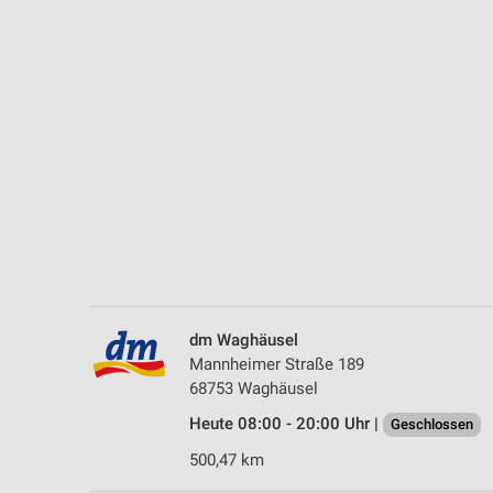
Messung der Performance von Inhalten
Analyse von Zielgruppen durch Statistiken oder Kombinationen 
Quellen
Entwicklung und Verbesserung der Angebote
Verwendung reduzierter Daten zur Auswahl von Inhalten
IAB-Besonderheiten:
Verwendung genauer Standortdaten
Geräte anhand von aktiv angeforderten Informationen identifizie
Nicht-IAB-Verarbeitungszwecke:
dm Waghäusel
Notwendig
Mannheimer Straße 189
68753 Waghäusel
Performance
Heute 08:00 - 20:00 Uhr |
Geschlossen
Funktional
500,47 km
Werbung