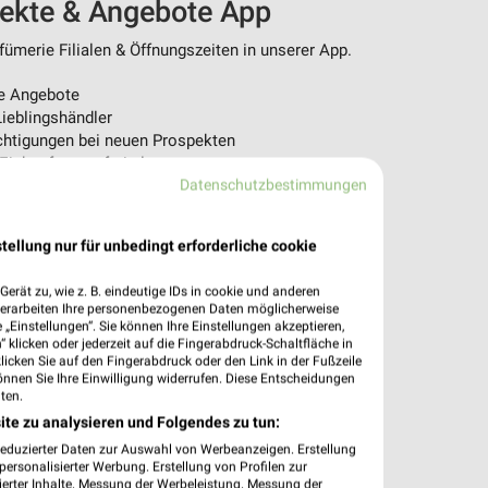
pekte & Angebote App
ümerie Filialen & Öffnungszeiten in unserer App.
e Angebote
ieblingshändler
htigungen bei neuen Prospekten
 Einkauf stressfrei planen
Datenschutzbestimmungen
 App jetzt laden oder QR-Code scannen.
tellung nur für unbedingt erforderliche cookie
erät zu, wie z. B. eindeutige IDs in cookie und anderen
verarbeiten Ihre personenbezogenen Daten möglicherweise
„Einstellungen“. Sie können Ihre Einstellungen akzeptieren,
 klicken oder jederzeit auf die Fingerabdruck-Schaltfläche in
klicken Sie auf den Fingerabdruck oder den Link in der Fußzeile
önnen Sie Ihre Einwilligung widerrufen. Diese Entscheidungen
ten.
ite zu analysieren und Folgendes zu tun:
reduzierter Daten zur Auswahl von Werbeanzeigen. Erstellung
ersonalisierter Werbung. Erstellung von Profilen zur
ierter Inhalte. Messung der Werbeleistung. Messung der