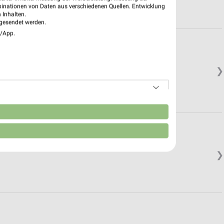
binationen von Daten aus verschiedenen Quellen. Entwicklung
 Inhalten.
gesendet werden.
e/App.
❯
n
❯