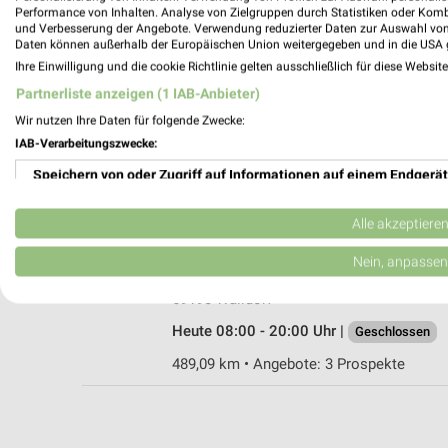
Performance von Inhalten. Analyse von Zielgruppen durch Statistiken oder Kom
und Verbesserung der Angebote. Verwendung reduzierter Daten zur Auswahl von
Daten können außerhalb der Europäischen Union weitergegeben und in die USA 
Ihre Einwilligung und die cookie Richtlinie gelten ausschließlich für diese Websit
dm St. Leon-Rot
Partnerliste anzeigen (1 IAB-Anbieter)
Hauptstraße 208
Wir nutzen Ihre Daten für folgende Zwecke:
68789 St. Leon-Rot
IAB-Verarbeitungszwecke:
Heute 08:00 - 20:00 Uhr |
Geschlossen
Speichern von oder Zugriff auf Informationen auf einem Endgerät
493,30 km
Verwendung reduzierter Daten zur Auswahl von Werbeanzeigen
Alle akzeptiere
Rossmann Walldorf
Erstellung von Profilen für personalisierte Werbung
Nein, anpassen
Bahnhofstr. 1-3
Verwendung von Profilen zur Auswahl personalisierter Werbung
69190 Walldorf
Heute 08:00 - 20:00 Uhr |
Geschlossen
Erstellung von Profilen zur Personalisierung von Inhalten
489,09 km • Angebote: 3 Prospekte
Verwendung von Profilen zur Auswahl personalisierter Inhalte
Messung der Werbeleistung