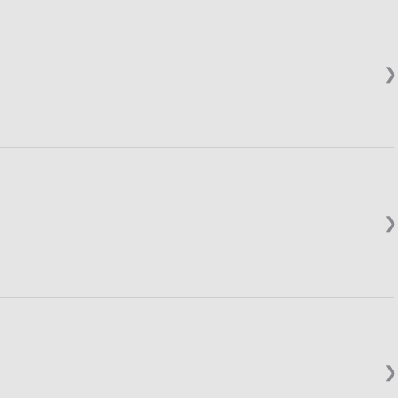
❯
❯
❯