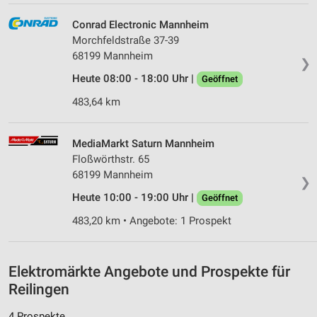
Messung der Werbeleistung
Conrad Electronic Mannheim
Morchfeldstraße 37-39
Messung der Performance von Inhalten
68199 Mannheim
❯
Heute 08:00 - 18:00 Uhr |
Geöffnet
Analyse von Zielgruppen durch Statistiken oder
Kombinationen von Daten aus verschiedenen
483,64 km
Quellen
Entwicklung und Verbesserung der Angebote
MediaMarkt Saturn Mannheim
Floßwörthstr. 65
Verwendung reduzierter Daten zur Auswahl von
Inhalten
68199 Mannheim
❯
Heute 10:00 - 19:00 Uhr |
IAB-Besonderheiten:
Geöffnet
Verwendung genauer Standortdaten
483,20 km • Angebote: 1 Prospekt
Geräte anhand von aktiv angeforderten
Informationen identifizieren
Elektromärkte Angebote und Prospekte für
Nicht-IAB-Verarbeitungszwecke:
Reilingen
Notwendig
4 Prospekte