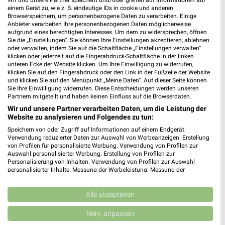
478,65 km • Angebote: 1 Prospekt
einem Gerät zu, wie z. B. eindeutige IDs in cookie und anderen
Browserspeichern, um personenbezogene Daten zu verarbeiten. Einige
Anbieter verarbeiten Ihre personenbezogenen Daten möglicherweise
aufgrund eines berechtigten Interesses. Um dem zu widersprechen, öffnen
MediaMarkt Saturn Heidelberg
Sie die „Einstellungen“. Sie können Ihre Einstellungen akzeptieren, ablehnen
Hauptstr. 57
oder verwalten, indem Sie auf die Schaltfläche „Einstellungen verwalten“
69117 Heidelberg
klicken oder jederzeit auf die Fingerabdruck-Schaltfläche in der linken
❯
unteren Ecke der Website klicken. Um Ihre Einwilligung zu widerrufen,
Heute 10:00 - 19:00 Uhr |
klicken Sie auf den Fingerabdruck oder den Link in der Fußzeile der Website
Geöffnet
und klicken Sie auf den Menüpunkt „Meine Daten“. Auf dieser Seite können
Sie Ihre Einwilligung widerrufen. Diese Entscheidungen werden unseren
477,44 km • Angebote: 1 Prospekt
Partnern mitgeteilt und haben keinen Einfluss auf die Browserdaten.
Wir und unsere Partner verarbeiten Daten, um die Leistung der
Website zu analysieren und Folgendes zu tun:
EURONICS Reindl Bammental
Joh.-Sebastian-Bach-Str. 5
Speichern von oder Zugriff auf Informationen auf einem Endgerät.
Verwendung reduzierter Daten zur Auswahl von Werbeanzeigen. Erstellung
69245 Bammental
von Profilen für personalisierte Werbung. Verwendung von Profilen zur
❯
Auswahl personalisierter Werbung. Erstellung von Profilen zur
Heute 08:30 - 12:30 14:30 - 18:00 Uhr |
Personalisierung von Inhalten. Verwendung von Profilen zur Auswahl
Geöffnet
personalisierter Inhalte. Messung der Werbeleistung. Messung der
Performance von Inhalten. Analyse von Zielgruppen durch Statistiken oder
478,43 km • Angebote: 1 Prospekt
Kombinationen von Daten aus verschiedenen Quellen. Entwicklung und
Verbesserung der Angebote. Verwendung reduzierter Daten zur Auswahl
Alle akzeptieren
von Inhalten.
Daten können außerhalb der Europäischen Union weitergegeben und in die
Nein, anpassen
EP:Oberst Neuhofen
USA gesendet werden.