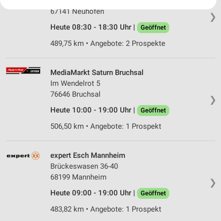
Hauptstraße 1
Ihre Einwilligung und die cookie Richtlinie gelten ausschließlich für diese
67141 Neuhofen
Website/App.
❯
Partnerliste anzeigen (1 IAB-Anbieter)
Heute 08:30 - 18:30 Uhr |
Geöffnet
Wir nutzen Ihre Daten für folgende Zwecke:
489,75 km • Angebote: 2 Prospekte
IAB-Verarbeitungszwecke:
Speichern von oder Zugriff auf Informationen
MediaMarkt Saturn Bruchsal
auf einem Endgerät
Im Wendelrot 5
Verwendung reduzierter Daten zur Auswahl von
76646 Bruchsal
❯
Werbeanzeigen
Heute 10:00 - 19:00 Uhr |
Geöffnet
Erstellung von Profilen für personalisierte
506,50 km • Angebote: 1 Prospekt
Werbung
Verwendung von Profilen zur Auswahl
expert Esch Mannheim
personalisierter Werbung
Brückeswasen 36-40
68199 Mannheim
Erstellung von Profilen zur Personalisierung
❯
von Inhalten
Heute 09:00 - 19:00 Uhr |
Geöffnet
Verwendung von Profilen zur Auswahl
483,82 km • Angebote: 1 Prospekt
personalisierter Inhalte