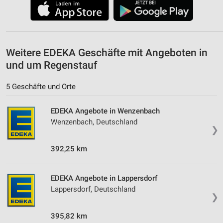
Verwendung von Profilen zur Auswahl
personalisierter Werbung
Erstellung von Profilen zur Personalisierung
von Inhalten
Weitere EDEKA Geschäfte mit Angeboten in
und um Regenstauf
Verwendung von Profilen zur Auswahl
personalisierter Inhalte
5 Geschäfte und Orte
Messung der Werbeleistung
EDEKA Angebote in Wenzenbach
Messung der Performance von Inhalten
Wenzenbach, Deutschland
❯
Analyse von Zielgruppen durch Statistiken oder
Kombinationen von Daten aus verschiedenen
392,25 km
Quellen
Entwicklung und Verbesserung der Angebote
EDEKA Angebote in Lappersdorf
Lappersdorf, Deutschland
Verwendung reduzierter Daten zur Auswahl von
❯
Inhalten
395,82 km
IAB-Besonderheiten: