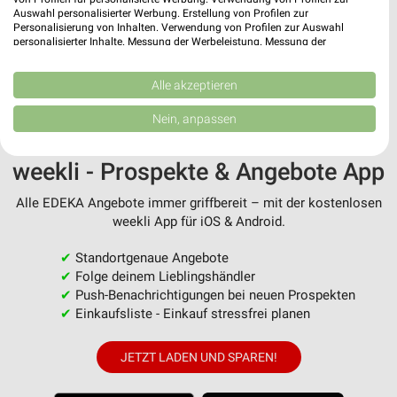
Auswahl personalisierter Werbung. Erstellung von Profilen zur
Personalisierung von Inhalten. Verwendung von Profilen zur Auswahl
personalisierter Inhalte. Messung der Werbeleistung. Messung der
MEHR PROSPEKTE
Performance von Inhalten. Analyse von Zielgruppen durch Statistiken oder
Kombinationen von Daten aus verschiedenen Quellen. Entwicklung und
Verbesserung der Angebote. Verwendung reduzierter Daten zur Auswahl
Alle akzeptieren
von Inhalten.
Daten können außerhalb der Europäischen Union weitergegeben und in die
Nein, anpassen
USA gesendet werden.
Ihre Einwilligung und die cookie Richtlinie gelten ausschließlich für diese
Website/App.
weekli - Prospekte & Angebote App
Partnerliste anzeigen (1 IAB-Anbieter)
Alle EDEKA Angebote immer griffbereit – mit der kostenlosen
Wir nutzen Ihre Daten für folgende Zwecke:
weekli App für iOS & Android.
IAB-Verarbeitungszwecke:
Speichern von oder Zugriff auf Informationen
✔
Standortgenaue Angebote
auf einem Endgerät
✔
Folge deinem Lieblingshändler
✔
Push-Benachrichtigungen bei neuen Prospekten
Verwendung reduzierter Daten zur Auswahl von
✔
Einkaufsliste - Einkauf stressfrei planen
Werbeanzeigen
JETZT LADEN UND SPAREN!
Erstellung von Profilen für personalisierte
Werbung