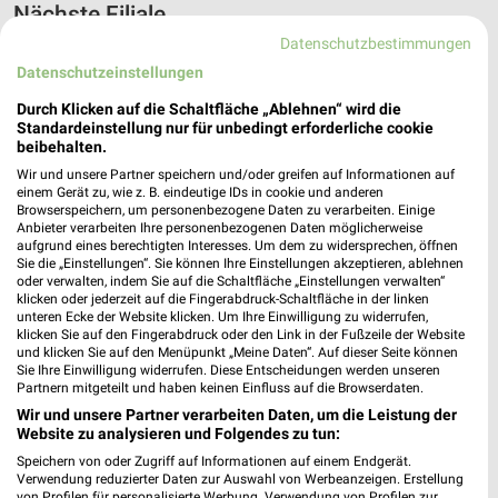
Nächste Filiale
Datenschutzbestimmungen
E center DEZ Regensburg
Datenschutzeinstellungen
Weichser Weg 5
❯
93059 Regensburg
Durch Klicken auf die Schaltfläche „Ablehnen“ wird die
Standardeinstellung nur für unbedingt erforderliche cookie
Heute 08:00 - 20:00 Uhr |
Geöffnet
beibehalten.
Wir und unsere Partner speichern und/oder greifen auf Informationen auf
398,94 km • Angebote: 1 Prospekt
einem Gerät zu, wie z. B. eindeutige IDs in cookie und anderen
Browserspeichern, um personenbezogene Daten zu verarbeiten. Einige
Anbieter verarbeiten Ihre personenbezogenen Daten möglicherweise
aufgrund eines berechtigten Interesses. Um dem zu widersprechen, öffnen
Sie die „Einstellungen“. Sie können Ihre Einstellungen akzeptieren, ablehnen
Angebote-Kalender für EDEKA in
oder verwalten, indem Sie auf die Schaltfläche „Einstellungen verwalten“
Regenstauf und Umgebung
klicken oder jederzeit auf die Fingerabdruck-Schaltfläche in der linken
unteren Ecke der Website klicken. Um Ihre Einwilligung zu widerrufen,
klicken Sie auf den Fingerabdruck oder den Link in der Fußzeile der Website
und klicken Sie auf den Menüpunkt „Meine Daten“. Auf dieser Seite können
Aug.
Sie Ihre Einwilligung widerrufen. Diese Entscheidungen werden unseren
03
Mo
04
Di
05
Mi
06
Do
07
Fr
08
S
Partnern mitgeteilt und haben keinen Einfluss auf die Browserdaten.
Wir und unsere Partner verarbeiten Daten, um die Leistung der
EDEKA - Angebote ab 03.08.
Website zu analysieren und Folgendes zu tun:
EDEKA - Angebote ab 03.08.
Speichern von oder Zugriff auf Informationen auf einem Endgerät.
Verwendung reduzierter Daten zur Auswahl von Werbeanzeigen. Erstellung
von Profilen für personalisierte Werbung. Verwendung von Profilen zur