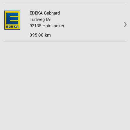
Verwendung genauer Standortdaten
EDEKA Gebhard
Geräte anhand von aktiv angeforderten
Turlweg 69
Informationen identifizieren
❯
93138 Hainsacker
Nicht-IAB-Verarbeitungszwecke:
395,00 km
Notwendig
Performance
Funktional
Werbung