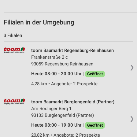
Messung der Performance von Inhalten
Analyse von Zielgruppen durch Statistiken oder
Filialen in der Umgebung
Kombinationen von Daten aus verschiedenen
Quellen
3 Filialen
Entwicklung und Verbesserung der Angebote
toom Baumarkt Regensburg-Reinhausen
Verwendung reduzierter Daten zur Auswahl von
Frankenstraße 2 c
Inhalten
93059 Regensburg-Reinhausen
❯
IAB-Besonderheiten:
Heute 08:00 - 20:00 Uhr |
Geöffnet
Verwendung genauer Standortdaten
4,28 km • Angebote: 2 Prospekte
Geräte anhand von aktiv angeforderten
Informationen identifizieren
toom Baumarkt Burglengenfeld (Partner)
Nicht-IAB-Verarbeitungszwecke:
Am Rodinger Berg 1
Notwendig
93133 Burglengenfeld (Partner)
❯
Heute 08:00 - 19:00 Uhr |
Geöffnet
Performance
20,82 km • Angebote: 2 Prospekte