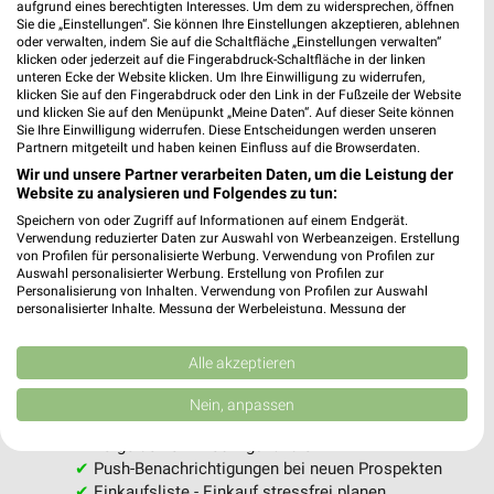
aufgrund eines berechtigten Interesses. Um dem zu widersprechen, öffnen
Sie die „Einstellungen“. Sie können Ihre Einstellungen akzeptieren, ablehnen
oder verwalten, indem Sie auf die Schaltfläche „Einstellungen verwalten“
klicken oder jederzeit auf die Fingerabdruck-Schaltfläche in der linken
unteren Ecke der Website klicken. Um Ihre Einwilligung zu widerrufen,
klicken Sie auf den Fingerabdruck oder den Link in der Fußzeile der Website
und klicken Sie auf den Menüpunkt „Meine Daten“. Auf dieser Seite können
Sie Ihre Einwilligung widerrufen. Diese Entscheidungen werden unseren
Partnern mitgeteilt und haben keinen Einfluss auf die Browserdaten.
MEHR PROSPEKTE
Wir und unsere Partner verarbeiten Daten, um die Leistung der
Website zu analysieren und Folgendes zu tun:
Speichern von oder Zugriff auf Informationen auf einem Endgerät.
Verwendung reduzierter Daten zur Auswahl von Werbeanzeigen. Erstellung
von Profilen für personalisierte Werbung. Verwendung von Profilen zur
Auswahl personalisierter Werbung. Erstellung von Profilen zur
Personalisierung von Inhalten. Verwendung von Profilen zur Auswahl
weekli - Prospekte & Angebote App
personalisierter Inhalte. Messung der Werbeleistung. Messung der
Performance von Inhalten. Analyse von Zielgruppen durch Statistiken oder
Kombinationen von Daten aus verschiedenen Quellen. Entwicklung und
Alle toom Baumarkt Angebote immer griffbereit – mit der
Verbesserung der Angebote. Verwendung reduzierter Daten zur Auswahl
Alle akzeptieren
kostenlosen weekli App für iOS & Android.
von Inhalten.
Daten können außerhalb der Europäischen Union weitergegeben und in die
Nein, anpassen
USA gesendet werden.
✔
Standortgenaue Angebote
Ihre Einwilligung und die cookie Richtlinie gelten ausschließlich für diese
✔
Folge deinem Lieblingshändler
Website/App.
✔
Push-Benachrichtigungen bei neuen Prospekten
Partnerliste anzeigen (1 IAB-Anbieter)
✔
Einkaufsliste - Einkauf stressfrei planen