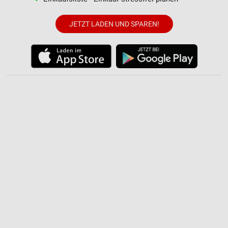
Wir nutzen Ihre Daten für folgende Zwecke:
IAB-Verarbeitungszwecke:
JETZT LADEN UND SPAREN!
Speichern von oder Zugriff auf Informationen
auf einem Endgerät
Verwendung reduzierter Daten zur Auswahl von
Werbeanzeigen
Erstellung von Profilen für personalisierte
Werbung
Verwendung von Profilen zur Auswahl
personalisierter Werbung
Erstellung von Profilen zur Personalisierung
von Inhalten
Verwendung von Profilen zur Auswahl
personalisierter Inhalte
Messung der Werbeleistung