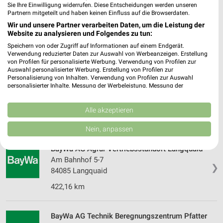
Sie Ihre Einwilligung widerrufen. Diese Entscheidungen werden unseren
Partnern mitgeteilt und haben keinen Einfluss auf die Browserdaten.
BayWa AG Baustoffe Wörth a.d.Donau
Wir und unsere Partner verarbeiten Daten, um die Leistung der
Gewerbepark B 6
❯
Website zu analysieren und Folgendes zu tun:
93086 Wörth a.d.Donau
Speichern von oder Zugriff auf Informationen auf einem Endgerät.
397,98 km
Verwendung reduzierter Daten zur Auswahl von Werbeanzeigen. Erstellung
von Profilen für personalisierte Werbung. Verwendung von Profilen zur
Auswahl personalisierter Werbung. Erstellung von Profilen zur
Personalisierung von Inhalten. Verwendung von Profilen zur Auswahl
BayWa AG Energie Tankstelle Langquaid
personalisierter Inhalte. Messung der Werbeleistung. Messung der
Lenbachstr. 1
Performance von Inhalten. Analyse von Zielgruppen durch Statistiken oder
❯
Kombinationen von Daten aus verschiedenen Quellen. Entwicklung und
84085 Langquaid
Verbesserung der Angebote. Verwendung reduzierter Daten zur Auswahl
Alle akzeptieren
von Inhalten.
421,43 km
Daten können außerhalb der Europäischen Union weitergegeben und in die
Nein, anpassen
USA gesendet werden.
Ihre Einwilligung und die cookie Richtlinie gelten ausschließlich für diese
BayWa AG Agrar Vertriebsstandort Langquaid
Website/App.
Am Bahnhof 5-7
Partnerliste anzeigen (1 IAB-Anbieter)
❯
84085 Langquaid
Wir nutzen Ihre Daten für folgende Zwecke:
422,16 km
IAB-Verarbeitungszwecke:
Speichern von oder Zugriff auf Informationen
auf einem Endgerät
BayWa AG Technik Beregnungszentrum Pfatter