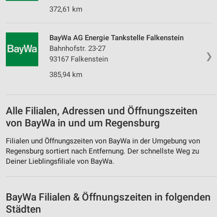
372,61 km
Entwicklung und Verbesserung der Angebote
Verwendung reduzierter Daten zur Auswahl von
BayWa AG Energie Tankstelle Falkenstein
Inhalten
Bahnhofstr. 23-27
❯
IAB-Besonderheiten:
93167 Falkenstein
Verwendung genauer Standortdaten
385,94 km
Geräte anhand von aktiv angeforderten
Informationen identifizieren
Alle Filialen, Adressen und Öffnungszeiten
Nicht-IAB-Verarbeitungszwecke:
von BayWa in und um Regensburg
Notwendig
Filialen und Öffnungszeiten von BayWa in der Umgebung von
Performance
Regensburg sortiert nach Entfernung. Der schnellste Weg zu
Deiner Lieblingsfiliale von BayWa.
Funktional
Werbung
BayWa Filialen & Öffnungszeiten in folgenden
Städten