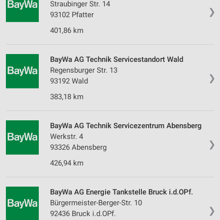
Straubinger Str. 14
❯
Verwendung reduzierter Daten zur Auswahl von
93102 Pfatter
Werbeanzeigen
401,86 km
Erstellung von Profilen für personalisierte
Werbung
BayWa AG Technik Servicestandort Wald
Verwendung von Profilen zur Auswahl
Regensburger Str. 13
personalisierter Werbung
❯
93192 Wald
383,18 km
Erstellung von Profilen zur Personalisierung
von Inhalten
Verwendung von Profilen zur Auswahl
BayWa AG Technik Servicezentrum Abensberg
personalisierter Inhalte
Werkstr. 4
❯
93326 Abensberg
Messung der Werbeleistung
426,94 km
Messung der Performance von Inhalten
BayWa AG Energie Tankstelle Bruck i.d.OPf.
Analyse von Zielgruppen durch Statistiken oder
Kombinationen von Daten aus verschiedenen
Bürgermeister-Berger-Str. 10
❯
Quellen
92436 Bruck i.d.OPf.