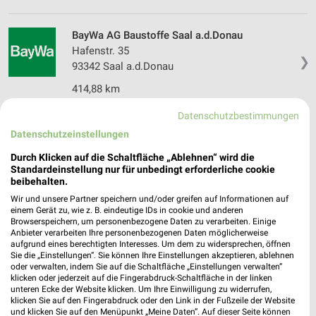
BayWa AG Baustoffe Saal a.d.Donau
Hafenstr. 35
❯
93342 Saal a.d.Donau
414,88 km
Datenschutzbestimmungen
BayWa AG Technik Servicestandort Riekofen-
Datenschutzeinstellungen
Taimering
Durch Klicken auf die Schaltfläche „Ablehnen“ wird die
Am Bahnhof 11
❯
Standardeinstellung nur für unbedingt erforderliche cookie
93104 Riekofen
beibehalten.
408,48 km
Wir und unsere Partner speichern und/oder greifen auf Informationen auf
einem Gerät zu, wie z. B. eindeutige IDs in cookie und anderen
Browserspeichern, um personenbezogene Daten zu verarbeiten. Einige
Anbieter verarbeiten Ihre personenbezogenen Daten möglicherweise
BayWa AG Energie Tankstelle Wörth a.d.Donau
aufgrund eines berechtigten Interesses. Um dem zu widersprechen, öffnen
Sie die „Einstellungen“. Sie können Ihre Einstellungen akzeptieren, ablehnen
Gewerbepark C 6
❯
oder verwalten, indem Sie auf die Schaltfläche „Einstellungen verwalten“
93086 Wörth a.d.Donau
klicken oder jederzeit auf die Fingerabdruck-Schaltfläche in der linken
unteren Ecke der Website klicken. Um Ihre Einwilligung zu widerrufen,
397,84 km
klicken Sie auf den Fingerabdruck oder den Link in der Fußzeile der Website
und klicken Sie auf den Menüpunkt „Meine Daten“. Auf dieser Seite können