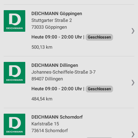
Messung der Werbeleistung
DEICHMANN Göppingen
Stuttgarter Straße 2
Messung der Performance von Inhalten
73033 Göppingen
❯
Heute 09:00 - 20:00 Uhr |
Geschlossen
Analyse von Zielgruppen durch Statistiken oder
Kombinationen von Daten aus verschiedenen
500,13 km
Quellen
Entwicklung und Verbesserung der Angebote
DEICHMANN Dillingen
Johannes-Scheiffele-Straße 3-7
Verwendung reduzierter Daten zur Auswahl von
89407 Dillingen
Inhalten
❯
Heute 09:00 - 20:00 Uhr |
Geschlossen
IAB-Besonderheiten:
Verwendung genauer Standortdaten
484,54 km
Geräte anhand von aktiv angeforderten
Informationen identifizieren
DEICHMANN Schorndorf
Karlstraße 15
Nicht-IAB-Verarbeitungszwecke:
73614 Schorndorf
❯
Notwendig