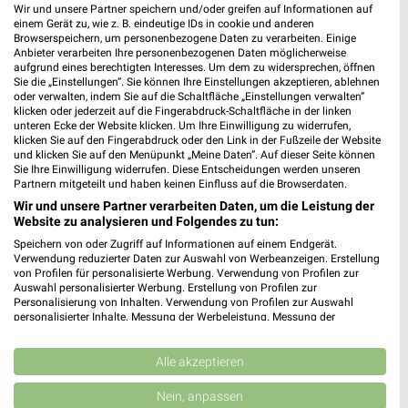
Heute 09:00 - 19:00 Uhr |
Geschlossen
Wir und unsere Partner speichern und/oder greifen auf Informationen auf
einem Gerät zu, wie z. B. eindeutige IDs in cookie und anderen
431,04 km
Browserspeichern, um personenbezogene Daten zu verarbeiten. Einige
Anbieter verarbeiten Ihre personenbezogenen Daten möglicherweise
aufgrund eines berechtigten Interesses. Um dem zu widersprechen, öffnen
Sie die „Einstellungen“. Sie können Ihre Einstellungen akzeptieren, ablehnen
DEICHMANN Schwäbisch Gmünd
oder verwalten, indem Sie auf die Schaltfläche „Einstellungen verwalten“
Lorcher Straße 159
klicken oder jederzeit auf die Fingerabdruck-Schaltfläche in der linken
unteren Ecke der Website klicken. Um Ihre Einwilligung zu widerrufen,
73529 Schwäbisch Gmünd
❯
klicken Sie auf den Fingerabdruck oder den Link in der Fußzeile der Website
und klicken Sie auf den Menüpunkt „Meine Daten“. Auf dieser Seite können
Heute 09:00 - 19:00 Uhr |
Geschlossen
Sie Ihre Einwilligung widerrufen. Diese Entscheidungen werden unseren
Partnern mitgeteilt und haben keinen Einfluss auf die Browserdaten.
486,88 km
Wir und unsere Partner verarbeiten Daten, um die Leistung der
Website zu analysieren und Folgendes zu tun:
DEICHMANN Giengen
Speichern von oder Zugriff auf Informationen auf einem Endgerät.
Verwendung reduzierter Daten zur Auswahl von Werbeanzeigen. Erstellung
Riedstraße 40/2
von Profilen für personalisierte Werbung. Verwendung von Profilen zur
89537 Giengen
Auswahl personalisierter Werbung. Erstellung von Profilen zur
❯
Personalisierung von Inhalten. Verwendung von Profilen zur Auswahl
Heute 09:00 - 20:00 Uhr |
Geschlossen
personalisierter Inhalte. Messung der Werbeleistung. Messung der
Performance von Inhalten. Analyse von Zielgruppen durch Statistiken oder
487,64 km
Kombinationen von Daten aus verschiedenen Quellen. Entwicklung und
Verbesserung der Angebote. Verwendung reduzierter Daten zur Auswahl
Alle akzeptieren
von Inhalten.
Daten können außerhalb der Europäischen Union weitergegeben und in die
Nein, anpassen
DEICHMANN Michelfeld
USA gesendet werden.