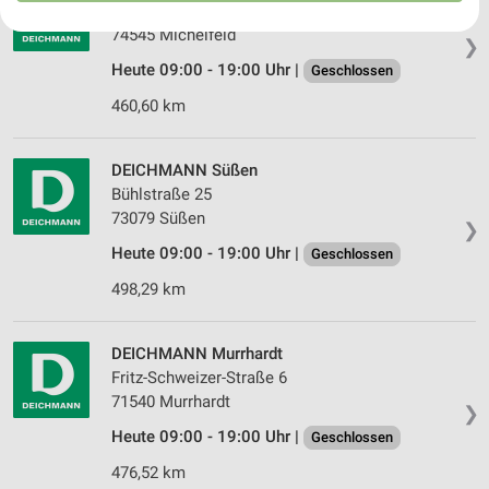
Im Buchhorn 7
Ihre Einwilligung und die cookie Richtlinie gelten ausschließlich für diese
74545 Michelfeld
Website/App.
❯
Partnerliste anzeigen (1 IAB-Anbieter)
Heute 09:00 - 19:00 Uhr |
Geschlossen
Wir nutzen Ihre Daten für folgende Zwecke:
460,60 km
IAB-Verarbeitungszwecke:
Speichern von oder Zugriff auf Informationen
DEICHMANN Süßen
auf einem Endgerät
Bühlstraße 25
Verwendung reduzierter Daten zur Auswahl von
73079 Süßen
❯
Werbeanzeigen
Heute 09:00 - 19:00 Uhr |
Geschlossen
Erstellung von Profilen für personalisierte
498,29 km
Werbung
Verwendung von Profilen zur Auswahl
DEICHMANN Murrhardt
personalisierter Werbung
Fritz-Schweizer-Straße 6
71540 Murrhardt
Erstellung von Profilen zur Personalisierung
❯
von Inhalten
Heute 09:00 - 19:00 Uhr |
Geschlossen
Verwendung von Profilen zur Auswahl
476,52 km
personalisierter Inhalte