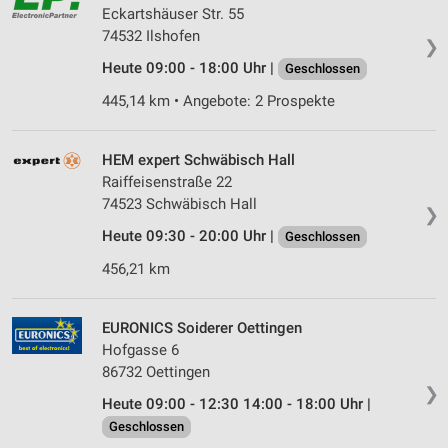
Eckartshäuser Str. 55
auf einem Endgerät
74532 Ilshofen
❯
Verwendung reduzierter Daten zur Auswahl von
Heute 09:00 - 18:00 Uhr |
Geschlossen
Werbeanzeigen
445,14 km • Angebote: 2 Prospekte
Erstellung von Profilen für personalisierte
Werbung
HEM expert Schwäbisch Hall
Verwendung von Profilen zur Auswahl
Raiffeisenstraße 22
personalisierter Werbung
74523 Schwäbisch Hall
❯
Erstellung von Profilen zur Personalisierung
Heute 09:30 - 20:00 Uhr |
Geschlossen
von Inhalten
456,21 km
Verwendung von Profilen zur Auswahl
personalisierter Inhalte
EURONICS Soiderer Oettingen
Messung der Werbeleistung
Hofgasse 6
86732 Oettingen
Messung der Performance von Inhalten
❯
Heute 09:00 - 12:30 14:00 - 18:00 Uhr |
Geschlossen
Analyse von Zielgruppen durch Statistiken oder
Kombinationen von Daten aus verschiedenen