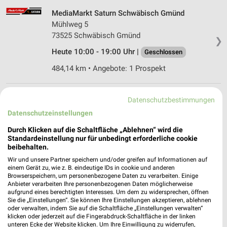
MediaMarkt Saturn Schwäbisch Gmünd
Mühlweg 5
73525 Schwäbisch Gmünd
❯
Heute 10:00 - 19:00 Uhr |
Geschlossen
484,14 km • Angebote: 1 Prospekt
MediaMarkt Saturn Heidenheim
Datenschutzbestimmungen
Karlstr. 12
Datenschutzeinstellungen
89518 Heidenheim
❯
Durch Klicken auf die Schaltfläche „Ablehnen“ wird die
Heute 09:30 - 19:00 Uhr |
Geschlossen
Standardeinstellung nur für unbedingt erforderliche cookie
beibehalten.
484,66 km • Angebote: 1 Prospekt
Wir und unsere Partner speichern und/oder greifen auf Informationen auf
einem Gerät zu, wie z. B. eindeutige IDs in cookie und anderen
Browserspeichern, um personenbezogene Daten zu verarbeiten. Einige
EP:Brodhag Gaildorf
Anbieter verarbeiten Ihre personenbezogenen Daten möglicherweise
aufgrund eines berechtigten Interesses. Um dem zu widersprechen, öffnen
Bahnhofstr. 14-16
Sie die „Einstellungen“. Sie können Ihre Einstellungen akzeptieren, ablehnen
74405 Gaildorf
oder verwalten, indem Sie auf die Schaltfläche „Einstellungen verwalten“
❯
klicken oder jederzeit auf die Fingerabdruck-Schaltfläche in der linken
Heute 08:30 - 18:00 Uhr |
Geschlossen
unteren Ecke der Website klicken. Um Ihre Einwilligung zu widerrufen,