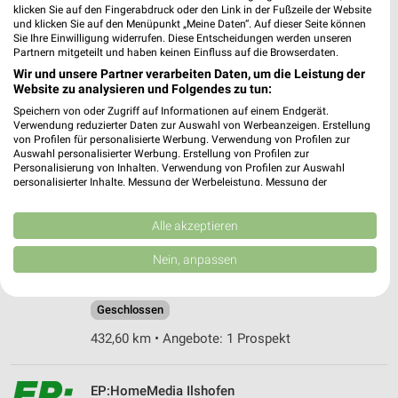
klicken Sie auf den Fingerabdruck oder den Link in der Fußzeile der Website
467,38 km • Angebote: 2 Prospekte
und klicken Sie auf den Menüpunkt „Meine Daten“. Auf dieser Seite können
Sie Ihre Einwilligung widerrufen. Diese Entscheidungen werden unseren
Partnern mitgeteilt und haben keinen Einfluss auf die Browserdaten.
HEM expert Satteldorf
Wir und unsere Partner verarbeiten Daten, um die Leistung der
Website zu analysieren und Folgendes zu tun:
Industriestraße 11-13
74589 Satteldorf
Speichern von oder Zugriff auf Informationen auf einem Endgerät.
❯
Verwendung reduzierter Daten zur Auswahl von Werbeanzeigen. Erstellung
Heute 09:30 - 19:00 Uhr |
von Profilen für personalisierte Werbung. Verwendung von Profilen zur
Geschlossen
Auswahl personalisierter Werbung. Erstellung von Profilen zur
Personalisierung von Inhalten. Verwendung von Profilen zur Auswahl
438,75 km
personalisierter Inhalte. Messung der Werbeleistung. Messung der
Performance von Inhalten. Analyse von Zielgruppen durch Statistiken oder
Kombinationen von Daten aus verschiedenen Quellen. Entwicklung und
EURONICS Häusler Schnelldorf
Verbesserung der Angebote. Verwendung reduzierter Daten zur Auswahl
Alle akzeptieren
von Inhalten.
Schützenstraße 12
Daten können außerhalb der Europäischen Union weitergegeben und in die
Nein, anpassen
91625 Schnelldorf
USA gesendet werden.
❯
Ihre Einwilligung und die cookie Richtlinie gelten ausschließlich für diese
Heute 08:00 - 12:00 13:00 - 18:30 Uhr |
Website/App.
Geschlossen
Partnerliste anzeigen (1 IAB-Anbieter)
432,60 km • Angebote: 1 Prospekt
Wir nutzen Ihre Daten für folgende Zwecke:
IAB-Verarbeitungszwecke:
EP:HomeMedia Ilshofen
Speichern von oder Zugriff auf Informationen