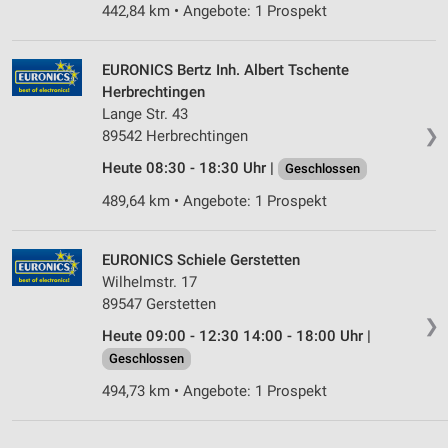
442,84 km • Angebote: 1 Prospekt
Quellen
Entwicklung und Verbesserung der Angebote
EURONICS Bertz Inh. Albert Tschente
Herbrechtingen
Verwendung reduzierter Daten zur Auswahl von
Inhalten
Lange Str. 43
❯
89542 Herbrechtingen
IAB-Besonderheiten:
Heute 08:30 - 18:30 Uhr |
Geschlossen
Verwendung genauer Standortdaten
489,64 km • Angebote: 1 Prospekt
Geräte anhand von aktiv angeforderten
Informationen identifizieren
EURONICS Schiele Gerstetten
Nicht-IAB-Verarbeitungszwecke:
Wilhelmstr. 17
Notwendig
89547 Gerstetten
❯
Heute 09:00 - 12:30 14:00 - 18:00 Uhr |
Performance
Geschlossen
Funktional
494,73 km • Angebote: 1 Prospekt
Werbung