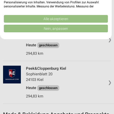
Heute
Personalisierung von Inhalten. Verwendung von Profilen zur Auswahl
geschlossen
personalisierter Inhalte. Messung der Werbeleistung. Messung der
294,83 km
Performance von Inhalten. Analyse von Zielgruppen durch Statistiken oder
Kombinationen von Daten aus verschiedenen Quellen. Entwicklung und
Verbesserung der Angebote. Verwendung reduzierter Daten zur Auswahl
Alle akzeptieren
von Inhalten.
Apollo Kiel
Daten können außerhalb der Europäischen Union weitergegeben und in die
Nein, anpassen
USA gesendet werden.
Sophienblatt 20
Ihre Einwilligung und die cookie Richtlinie gelten ausschließlich für diese
24103 Kiel
❯
Website/App.
Heute
geschlossen
Partnerliste anzeigen (1 IAB-Anbieter)
294,83 km
Wir nutzen Ihre Daten für folgende Zwecke:
IAB-Verarbeitungszwecke:
Speichern von oder Zugriff auf Informationen
Peek&Cloppenburg Kiel
auf einem Endgerät
Sophienblatt 20
24103 Kiel
❯
Verwendung reduzierter Daten zur Auswahl von
Werbeanzeigen
Heute
geschlossen
294,83 km
Erstellung von Profilen für personalisierte
Werbung
Verwendung von Profilen zur Auswahl