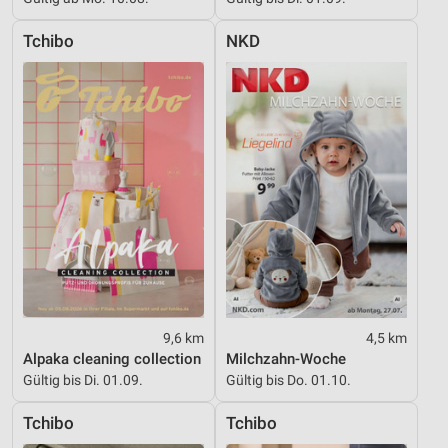
Geräte anhand von aktiv angeforderten
Tchibo
NKD
Informationen identifizieren
Nicht-IAB-Verarbeitungszwecke:
Notwendig
Performance
Funktional
Werbung
9,6 km
4,5 km
Alpaka cleaning collection
Milchzahn-Woche
Gültig bis Di. 01.09.
Gültig bis Do. 01.10.
Tchibo
Tchibo