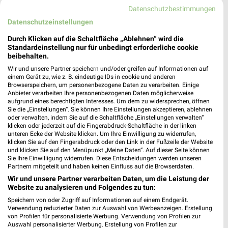
Datenschutzbestimmungen
Datenschutzeinstellungen
Meislahn Lieblingsstücke Kiel
Holtenauer Straße 34
Durch Klicken auf die Schaltfläche „Ablehnen“ wird die
24105 Kiel
Standardeinstellung nur für unbedingt erforderliche cookie
❯
beibehalten.
Heute
geschlossen
Wir und unsere Partner speichern und/oder greifen auf Informationen auf
einem Gerät zu, wie z. B. eindeutige IDs in cookie und anderen
295,82 km
Browserspeichern, um personenbezogene Daten zu verarbeiten. Einige
Anbieter verarbeiten Ihre personenbezogenen Daten möglicherweise
aufgrund eines berechtigten Interesses. Um dem zu widersprechen, öffnen
Tchibo Filiale mit Kaffee Bar Kiel
Sie die „Einstellungen“. Sie können Ihre Einstellungen akzeptieren, ablehnen
oder verwalten, indem Sie auf die Schaltfläche „Einstellungen verwalten“
Sophienblatt 20
klicken oder jederzeit auf die Fingerabdruck-Schaltfläche in der linken
24103 Kiel
unteren Ecke der Website klicken. Um Ihre Einwilligung zu widerrufen,
❯
klicken Sie auf den Fingerabdruck oder den Link in der Fußzeile der Website
Heute
geschlossen
und klicken Sie auf den Menüpunkt „Meine Daten“. Auf dieser Seite können
Sie Ihre Einwilligung widerrufen. Diese Entscheidungen werden unseren
294,83 km • Angebote: 5 Prospekte
Partnern mitgeteilt und haben keinen Einfluss auf die Browserdaten.
Wir und unsere Partner verarbeiten Daten, um die Leistung der
Website zu analysieren und Folgendes zu tun:
H&M Kiel
Speichern von oder Zugriff auf Informationen auf einem Endgerät.
Sophienblatt 20
Verwendung reduzierter Daten zur Auswahl von Werbeanzeigen. Erstellung
24103 Kiel
von Profilen für personalisierte Werbung. Verwendung von Profilen zur
❯
Auswahl personalisierter Werbung. Erstellung von Profilen zur