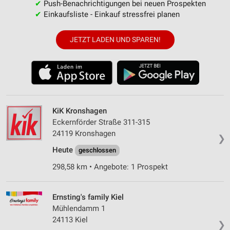
✔
Push-Benachrichtigungen bei neuen Prospekten
✔
Einkaufsliste - Einkauf stressfrei planen
JETZT LADEN UND SPAREN!
KiK Kronshagen
Eckernförder Straße 311-315
24119 Kronshagen
❯
Heute
geschlossen
298,58 km • Angebote: 1 Prospekt
Ernsting's family Kiel
Mühlendamm 1
24113 Kiel
❯