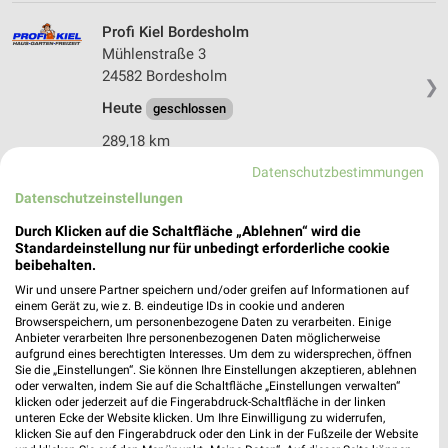
Profi Kiel Bordesholm
Mühlenstraße 3
24582 Bordesholm
❯
Heute
geschlossen
289,18 km
Datenschutzbestimmungen
Datenschutzeinstellungen
sonne.sh Büdelsdorf
Am Dolmen 5
Durch Klicken auf die Schaltfläche „Ablehnen“ wird die
❯
24782 Büdelsdorf
Standardeinstellung nur für unbedingt erforderliche cookie
beibehalten.
317,20 km
Wir und unsere Partner speichern und/oder greifen auf Informationen auf
einem Gerät zu, wie z. B. eindeutige IDs in cookie und anderen
Browserspeichern, um personenbezogene Daten zu verarbeiten. Einige
hagebaumarkt Eckernförde
Anbieter verarbeiten Ihre personenbezogenen Daten möglicherweise
aufgrund eines berechtigten Interesses. Um dem zu widersprechen, öffnen
Noorstr. 17
Sie die „Einstellungen“. Sie können Ihre Einstellungen akzeptieren, ablehnen
24340 Eckernförde
oder verwalten, indem Sie auf die Schaltfläche „Einstellungen verwalten“
❯
klicken oder jederzeit auf die Fingerabdruck-Schaltfläche in der linken
Heute
geschlossen
unteren Ecke der Website klicken. Um Ihre Einwilligung zu widerrufen,
klicken Sie auf den Fingerabdruck oder den Link in der Fußzeile der Website
321,07 km