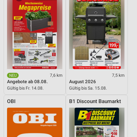
Entwicklung und Verbesserung der Angebote
Verwendung reduzierter Daten zur Auswahl von
Inhalten
IAB-Besonderheiten:
Verwendung genauer Standortdaten
Geräte anhand von aktiv angeforderten
Informationen identifizieren
Nicht-IAB-Verarbeitungszwecke:
7,6 km
7,5 km
Angebote ab 08.08.
August 2026
Notwendig
Gültig bis Fr. 14.08.
Gültig bis Sa. 15.08.
Performance
OBI
B1 Discount Baumarkt
Funktional
Werbung