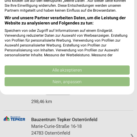
und klicken Sie auf den Menüpunkt „Meine Daten“. Auf dieser Seite können
Sie Ihre Einwilligung widerrufen. Diese Entscheidungen werden unseren
Partnern mitgeteilt und haben keinen Einfluss auf die Browserdaten.
Sonderpreis Baumarkt Büdelsdorf
Wir und unsere Partner verarbeiten Daten, um die Leistung der
Website zu analysieren und Folgendes zu tun:
Sportallee 1
24782 Büdelsdorf
Speichern von oder Zugriff auf Informationen auf einem Endgerät.
❯
Verwendung reduzierter Daten zur Auswahl von Werbeanzeigen. Erstellung
Heute
geschlossen
von Profilen für personalisierte Werbung. Verwendung von Profilen zur
Auswahl personalisierter Werbung. Erstellung von Profilen zur
317,13 km • Angebote: 2 Prospekte
Personalisierung von Inhalten. Verwendung von Profilen zur Auswahl
personalisierter Inhalte. Messung der Werbeleistung. Messung der
Performance von Inhalten. Analyse von Zielgruppen durch Statistiken oder
Kombinationen von Daten aus verschiedenen Quellen. Entwicklung und
hagebaumarkt Nortorf
Verbesserung der Angebote. Verwendung reduzierter Daten zur Auswahl
Alle akzeptieren
Ladestraße 1
von Inhalten.
Daten können außerhalb der Europäischen Union weitergegeben und in die
24589 Nortorf
Nein, anpassen
❯
USA gesendet werden.
Heute
Ihre Einwilligung und die cookie Richtlinie gelten ausschließlich für diese
geschlossen
Website/App.
298,46 km
Partnerliste anzeigen (1 IAB-Anbieter)
Wir nutzen Ihre Daten für folgende Zwecke:
Bauzentrum Tepker Osterrönfeld
IAB-Verarbeitungszwecke:
Marie-Curie-Straße 16-18
Speichern von oder Zugriff auf Informationen
24783 Osterrönfeld
auf einem Endgerät
❯