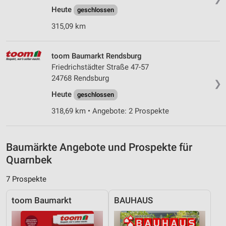
Heute
geschlossen
Verwendung reduzierter Daten zur Auswahl von
Werbeanzeigen
315,09 km
Erstellung von Profilen für personalisierte
Werbung
toom Baumarkt Rendsburg
Friedrichstädter Straße 47-57
Verwendung von Profilen zur Auswahl
24768 Rendsburg
❯
personalisierter Werbung
Heute
geschlossen
Erstellung von Profilen zur Personalisierung
318,69 km • Angebote: 2 Prospekte
von Inhalten
Verwendung von Profilen zur Auswahl
personalisierter Inhalte
Baumärkte Angebote und Prospekte für
Quarnbek
Messung der Werbeleistung
7 Prospekte
Messung der Performance von Inhalten
toom Baumarkt
BAUHAUS
Analyse von Zielgruppen durch Statistiken oder
Kombinationen von Daten aus verschiedenen
Quellen