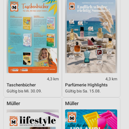
Entwicklung und Verbesserung der Angebote
Verwendung reduzierter Daten zur Auswahl von
Inhalten
IAB-Besonderheiten:
Verwendung genauer Standortdaten
Geräte anhand von aktiv angeforderten
Informationen identifizieren
Nicht-IAB-Verarbeitungszwecke:
Notwendig
4,3 km
4,3 km
Taschenbücher
Parfümerie Highlights
Performance
Gültig bis Mi. 30.09.
Gültig bis Sa. 15.08.
Funktional
Müller
Müller
Werbung