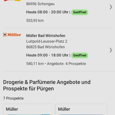
86956 Schongau
❯
Verwendung reduzierter Daten zur Auswahl von
Heute 08:00 - 20:00 Uhr |
Werbeanzeigen
Geöffnet
553,93 km
Erstellung von Profilen für personalisierte
Werbung
Müller Bad Wörishofen
Verwendung von Profilen zur Auswahl
Luitpold-Leusser-Platz 2
personalisierter Werbung
86825 Bad Wörishofen
❯
Erstellung von Profilen zur Personalisierung
Heute 09:00 - 18:00 Uhr |
Geöffnet
von Inhalten
540,11 km • Angebote: 4 Prospekte
Verwendung von Profilen zur Auswahl
personalisierter Inhalte
Drogerie & Parfümerie Angebote und
Messung der Werbeleistung
Prospekte für Pürgen
Messung der Performance von Inhalten
7 Prospekte
Analyse von Zielgruppen durch Statistiken oder
Kombinationen von Daten aus verschiedenen
Müller
Müller
Quellen