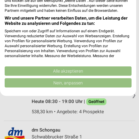
und klicken Sie auf den Menüpunkt „Meine Daten“. Auf dieser Seite können
Sie Ihre Einwilligung widerrufen. Diese Entscheidungen werden unseren
515,75 km
Partnern mitgeteilt und haben keinen Einfluss auf die Browserdaten.
Wir und unsere Partner verarbeiten Daten, um die Leistung der
Website zu analysieren und Folgendes zu tun:
Müller Schongau
Speichern von oder Zugriff auf Informationen auf einem Endgerät.
Münzstr. 6-8
Verwendung reduzierter Daten zur Auswahl von Werbeanzeigen. Erstellung
86956 Schongau
von Profilen für personalisierte Werbung. Verwendung von Profilen zur
❯
Auswahl personalisierter Werbung. Erstellung von Profilen zur
Heute 09:00 - 18:30 Uhr |
Geöffnet
Personalisierung von Inhalten. Verwendung von Profilen zur Auswahl
personalisierter Inhalte. Messung der Werbeleistung. Messung der
552,97 km • Angebote: 4 Prospekte
Performance von Inhalten. Analyse von Zielgruppen durch Statistiken oder
Kombinationen von Daten aus verschiedenen Quellen. Entwicklung und
Verbesserung der Angebote. Verwendung reduzierter Daten zur Auswahl
Alle akzeptieren
von Inhalten.
Müller Bad Wörishofen
Daten können außerhalb der Europäischen Union weitergegeben und in die
Nein, anpassen
Zeppelinstr. 11
USA gesendet werden.
86825 Bad Wörishofen
Ihre Einwilligung und die cookie Richtlinie gelten ausschließlich für diese
❯
Website/App.
Heute 08:30 - 19:00 Uhr |
Geöffnet
Partnerliste anzeigen (1 IAB-Anbieter)
538,30 km • Angebote: 4 Prospekte
Wir nutzen Ihre Daten für folgende Zwecke:
IAB-Verarbeitungszwecke:
dm Schongau
Speichern von oder Zugriff auf Informationen
auf einem Endgerät
Schwabbrucker Straße 1