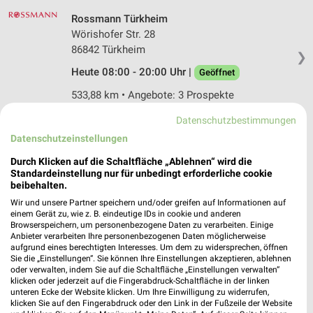
Rossmann Türkheim
Wörishofer Str. 28
86842 Türkheim
❯
Heute 08:00 - 20:00 Uhr |
Geöffnet
533,88 km • Angebote: 3 Prospekte
Datenschutzbestimmungen
Müller Schwabmünchen
Datenschutzeinstellungen
Augsburger Straße 60a
Durch Klicken auf die Schaltfläche „Ablehnen“ wird die
86830 Schwabmünchen
❯
Standardeinstellung nur für unbedingt erforderliche cookie
beibehalten.
Heute 08:30 - 20:00 Uhr |
Geöffnet
Wir und unsere Partner speichern und/oder greifen auf Informationen auf
516,55 km • Angebote: 4 Prospekte
einem Gerät zu, wie z. B. eindeutige IDs in cookie und anderen
Browserspeichern, um personenbezogene Daten zu verarbeiten. Einige
Anbieter verarbeiten Ihre personenbezogenen Daten möglicherweise
aufgrund eines berechtigten Interesses. Um dem zu widersprechen, öffnen
dm Schwabmünchen
Sie die „Einstellungen“. Sie können Ihre Einstellungen akzeptieren, ablehnen
Gottlieb-Daimler-Straße 1a
oder verwalten, indem Sie auf die Schaltfläche „Einstellungen verwalten“
klicken oder jederzeit auf die Fingerabdruck-Schaltfläche in der linken
86830 Schwabmünchen
❯
unteren Ecke der Website klicken. Um Ihre Einwilligung zu widerrufen,
klicken Sie auf den Fingerabdruck oder den Link in der Fußzeile der Website
Heute 08:00 - 20:00 Uhr |
Geöffnet