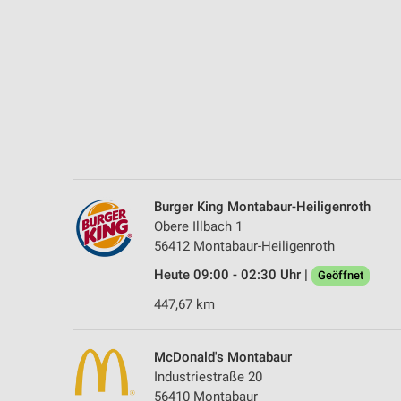
Messung der Performance von Inhalten
Analyse von Zielgruppen durch Statistiken oder Kombinationen 
Quellen
Entwicklung und Verbesserung der Angebote
Verwendung reduzierter Daten zur Auswahl von Inhalten
IAB-Besonderheiten:
Verwendung genauer Standortdaten
Burger King Montabaur-Heiligenroth
Obere Illbach 1
Geräte anhand von aktiv angeforderten Informationen identifizie
56412 Montabaur-Heiligenroth
Nicht-IAB-Verarbeitungszwecke:
Heute 09:00 - 02:30 Uhr |
Geöffnet
Notwendig
447,67 km
Performance
McDonald's Montabaur
Funktional
Industriestraße 20
56410 Montabaur
Werbung