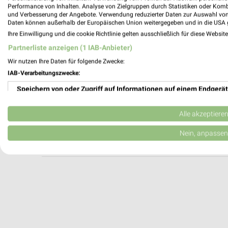
Burger King Beselich
Performance von Inhalten. Analyse von Zielgruppen durch Statistiken oder Kom
und Verbesserung der Angebote. Verwendung reduzierter Daten zur Auswahl von
Gottlieb-Daimler-Straße 5
Daten können außerhalb der Europäischen Union weitergegeben und in die USA 
65614 Beselich
Ihre Einwilligung und die cookie Richtlinie gelten ausschließlich für diese Websit
Heute 08:00 - 03:00 Uhr |
Geöffnet
Partnerliste anzeigen (1 IAB-Anbieter)
429,26 km
Wir nutzen Ihre Daten für folgende Zwecke:
IAB-Verarbeitungszwecke:
Speichern von oder Zugriff auf Informationen auf einem Endgerät
Burger King Heiligenroth
Raststätte Heiligenroth, A3
Verwendung reduzierter Daten zur Auswahl von Werbeanzeigen
56412 Heiligenroth
Alle akzeptiere
Heute 10:00 - 00:00 Uhr |
Geöffnet
Erstellung von Profilen für personalisierte Werbung
Nein, anpassen
447,25 km
Verwendung von Profilen zur Auswahl personalisierter Werbung
Erstellung von Profilen zur Personalisierung von Inhalten
Verwendung von Profilen zur Auswahl personalisierter Inhalte
Messung der Werbeleistung