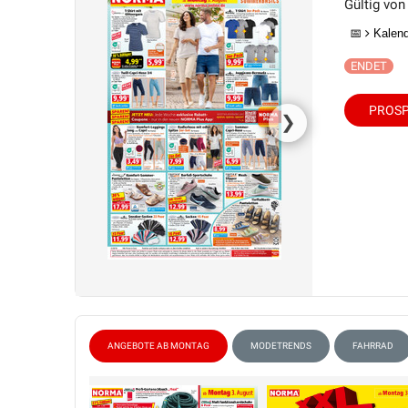
Gültig von
📅
Kalende
PROSP
❯
ANGEBOTE AB MONTAG
MODETRENDS
FAHRRAD