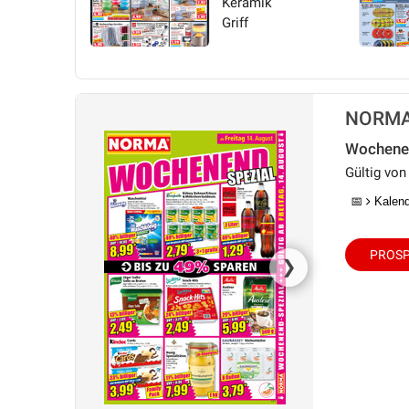
Keramik
Griff
NORMA 
Wochenen
Gültig von
📅
Kalende
PROSP
❯