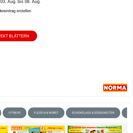
 03. Aug. bis 08. Aug.
reintrag erstellen
EKT BLÄTTERN
FITNESS
FLEISCH & WURST
SCHOKOLADE & SÜSSIGKEITEN
TÖP