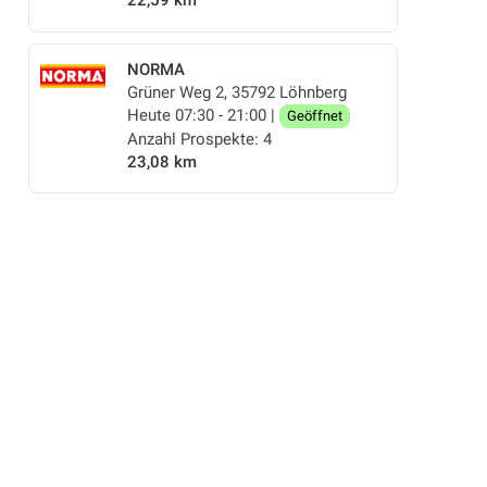
22,59 km
NORMA
Grüner Weg 2, 35792 Löhnberg
Heute 07:30 - 21:00 |
Geöffnet
Anzahl Prospekte: 4
23,08 km
FE & PFANNEN
BLUMEN
ANGEBOTE AB MITTWOCH
AKTIONEN, RABA