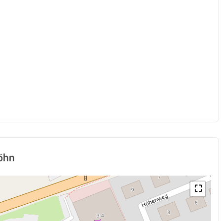
öhn
⛶