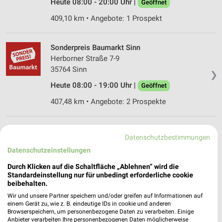
Heute 08:00 - 20:00 Uhr |
Geöffnet
409,10 km • Angebote: 1 Prospekt
Sonderpreis Baumarkt Sinn
Herborner Straße 7-9
35764 Sinn
❯
Heute 08:00 - 19:00 Uhr |
Geöffnet
407,48 km • Angebote: 2 Prospekte
hbm Betzdorf
Datenschutzbestimmungen
Wilhelmstraße 111
Datenschutzeinstellungen
57518 Betzdorf
❯
Durch Klicken auf die Schaltfläche „Ablehnen“ wird die
Heute 09:00 - 19:00 Uhr |
Geöffnet
Standardeinstellung nur für unbedingt erforderliche cookie
beibehalten.
427,50 km
Wir und unsere Partner speichern und/oder greifen auf Informationen auf
einem Gerät zu, wie z. B. eindeutige IDs in cookie und anderen
Browserspeichern, um personenbezogene Daten zu verarbeiten. Einige
hagebaumarkt Betzdorf
Anbieter verarbeiten Ihre personenbezogenen Daten möglicherweise