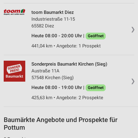
Wir nutzen Ihre Daten für folgende Zwecke:
toom Baumarkt Diez
IAB-Verarbeitungszwecke:
Industriestraße 11-15
Speichern von oder Zugriff auf Informationen
65582 Diez
❯
auf einem Endgerät
Heute 08:00 - 20:00 Uhr |
Geöffnet
Verwendung reduzierter Daten zur Auswahl von
441,04 km • Angebote: 1 Prospekt
Werbeanzeigen
Erstellung von Profilen für personalisierte
Sonderpreis Baumarkt Kirchen (Sieg)
Werbung
Austraße 11A
57548 Kirchen (Sieg)
Verwendung von Profilen zur Auswahl
❯
personalisierter Werbung
Heute 08:00 - 19:00 Uhr |
Geöffnet
Erstellung von Profilen zur Personalisierung
425,63 km • Angebote: 2 Prospekte
von Inhalten
Verwendung von Profilen zur Auswahl
personalisierter Inhalte
Baumärkte Angebote und Prospekte für
Pottum
Messung der Werbeleistung