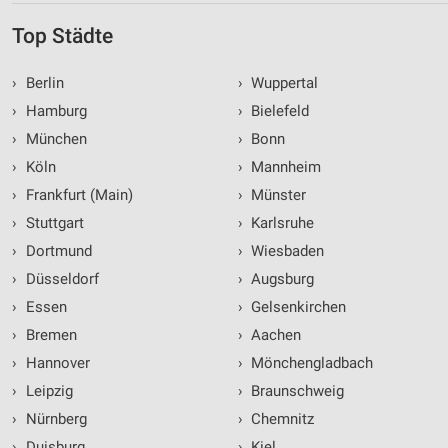
Top Städte
›
Berlin
›
Wuppertal
›
Hamburg
›
Bielefeld
›
München
›
Bonn
›
Köln
›
Mannheim
›
Frankfurt (Main)
›
Münster
›
Stuttgart
›
Karlsruhe
›
Dortmund
›
Wiesbaden
›
Düsseldorf
›
Augsburg
›
Essen
›
Gelsenkirchen
›
Bremen
›
Aachen
›
Hannover
›
Mönchengladbach
›
Leipzig
›
Braunschweig
›
Nürnberg
›
Chemnitz
›
Duisburg
›
Kiel