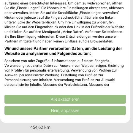
Wilhelmstr. 111
aufgrund eines berechtigten Interesses. Um dem zu widersprechen, öffnen
57518 Betzdorf
Sie die „Einstellungen“. Sie können Ihre Einstellungen akzeptieren, ablehnen
❯
oder verwalten, indem Sie auf die Schaltfläche „Einstellungen verwalten“
Heute 09:00 - 19:00 Uhr |
klicken oder jederzeit auf die Fingerabdruck-Schaltfläche in der linken
Geöffnet
unteren Ecke der Website klicken. Um Ihre Einwilligung zu widerrufen,
klicken Sie auf den Fingerabdruck oder den Link in der Fußzeile der Website
427,53 km • Angebote: 1 Prospekt
und klicken Sie auf den Menüpunkt „Meine Daten“. Auf dieser Seite können
Sie Ihre Einwilligung widerrufen. Diese Entscheidungen werden unseren
Partnern mitgeteilt und haben keinen Einfluss auf die Browserdaten.
OBI Weilburg
Wir und unsere Partner verarbeiten Daten, um die Leistung der
Mittlere Friedenbach 3
Website zu analysieren und Folgendes zu tun:
35781 Weilburg
❯
Speichern von oder Zugriff auf Informationen auf einem Endgerät.
Verwendung reduzierter Daten zur Auswahl von Werbeanzeigen. Erstellung
Heute 08:00 - 20:00 Uhr |
Geöffnet
von Profilen für personalisierte Werbung. Verwendung von Profilen zur
Auswahl personalisierter Werbung. Erstellung von Profilen zur
420,34 km • Angebote: 1 Prospekt
Personalisierung von Inhalten. Verwendung von Profilen zur Auswahl
personalisierter Inhalte. Messung der Werbeleistung. Messung der
Performance von Inhalten. Analyse von Zielgruppen durch Statistiken oder
Kombinationen von Daten aus verschiedenen Quellen. Entwicklung und
hagebaumarkt Ransbach-Baumbach
Verbesserung der Angebote. Verwendung reduzierter Daten zur Auswahl
Alle akzeptieren
Haselstr. 29
von Inhalten.
56235 Ransbach-Baumbach
Daten können außerhalb der Europäischen Union weitergegeben und in die
Nein, anpassen
❯
USA gesendet werden.
Heute 08:30 - 18:30 Uhr |
Geöffnet
Ihre Einwilligung und die cookie Richtlinie gelten ausschließlich für diese
Website/App.
454,62 km
Partnerliste anzeigen (1 IAB-Anbieter)