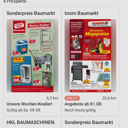
8 Prospekte
Messung der Performance von Inhalten
Sonderpreis Baumarkt
toom Baumarkt
Analyse von Zielgruppen durch Statistiken oder
Kombinationen von Daten aus verschiedenen
Quellen
Entwicklung und Verbesserung der Angebote
Verwendung reduzierter Daten zur Auswahl von
Inhalten
IAB-Besonderheiten:
Verwendung genauer Standortdaten
Geräte anhand von aktiv angeforderten
Informationen identifizieren
6,3 km
20,6 km
Nicht-IAB-Verarbeitungszwecke:
Unsere Wochen-Knaller!
Angebote ab 01.08.
Notwendig
Gültig ab Sa. 08.08.
Noch heute gültig
Performance
HKL BAUMASCHINEN
Sonderpreis Baumarkt