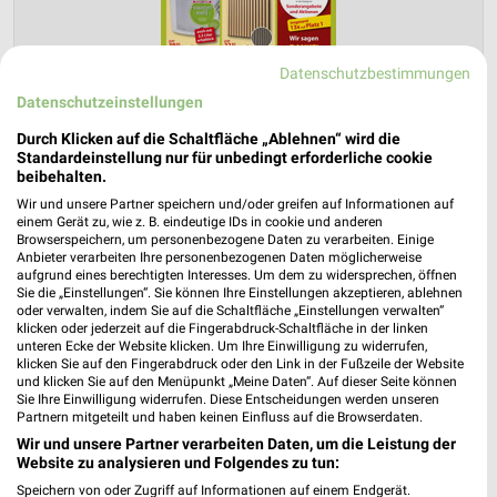
Datenschutzbestimmungen
Datenschutzeinstellungen
Durch Klicken auf die Schaltfläche „Ablehnen“ wird die
Sonderpreis Baumarkt Prospekt für Sinn
Standardeinstellung nur für unbedingt erforderliche cookie
ab Sa. den 15.08.
beibehalten.
Wir und unsere Partner speichern und/oder greifen auf Informationen auf
...da, wo Gutes einfach günstiger ist!
einem Gerät zu, wie z. B. eindeutige IDs in cookie und anderen
Browserspeichern, um personenbezogene Daten zu verarbeiten. Einige
Gültig von 15. Aug. bis 21. Aug.
Anbieter verarbeiten Ihre personenbezogenen Daten möglicherweise
aufgrund eines berechtigten Interesses. Um dem zu widersprechen, öffnen
📅
Kalendereintrag erstellen
Sie die „Einstellungen“. Sie können Ihre Einstellungen akzeptieren, ablehnen
oder verwalten, indem Sie auf die Schaltfläche „Einstellungen verwalten“
klicken oder jederzeit auf die Fingerabdruck-Schaltfläche in der linken
PROSPEKT BLÄTTERN
unteren Ecke der Website klicken. Um Ihre Einwilligung zu widerrufen,
klicken Sie auf den Fingerabdruck oder den Link in der Fußzeile der Website
und klicken Sie auf den Menüpunkt „Meine Daten“. Auf dieser Seite können
Sie Ihre Einwilligung widerrufen. Diese Entscheidungen werden unseren
Partnern mitgeteilt und haben keinen Einfluss auf die Browserdaten.
AKTIONEN, RABATTE & GUTSCHEINE
GRILLEN
Wir und unsere Partner verarbeiten Daten, um die Leistung der
Website zu analysieren und Folgendes zu tun:
Speichern von oder Zugriff auf Informationen auf einem Endgerät.