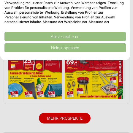
Verwendung reduzierter Daten zur Auswahl von Werbeanzeigen. Erstellung
von Profilen für personalisierte Werbung. Verwendung von Profilen zur
Auswahl personalisierter Werbung. Erstellung von Profilen zur
Personalisierung von Inhalten. Verwendung von Profilen zur Auswahl
personalisierter Inhalte. Messung der Werbeleistung. Messung der
Performance von Inhalten. Analyse von Zielgruppen durch Statistiken oder
Kombinationen von Daten aus verschiedenen Quellen. Entwicklung und
Verbesserung der Angebote. Verwendung reduzierter Daten zur Auswahl
Alle akzeptieren
von Inhalten.
Daten können außerhalb der Europäischen Union weitergegeben und in die
Nein, anpassen
USA gesendet werden.
Ihre Einwilligung und die cookie Richtlinie gelten ausschließlich für diese
Website/App.
Partnerliste anzeigen (1 IAB-Anbieter)
Wir nutzen Ihre Daten für folgende Zwecke:
IAB-Verarbeitungszwecke:
Speichern von oder Zugriff auf Informationen
auf einem Endgerät
Verwendung reduzierter Daten zur Auswahl von
Werbeanzeigen
MEHR PROSPEKTE
Erstellung von Profilen für personalisierte