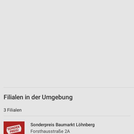
IAB-Besonderheiten:
Verwendung genauer Standortdaten
Geräte anhand von aktiv angeforderten
Informationen identifizieren
Nicht-IAB-Verarbeitungszwecke:
Notwendig
Performance
Funktional
Werbung
Filialen in der Umgebung
3 Filialen
Sonderpreis Baumarkt Löhnberg
Forsthausstraße 2A