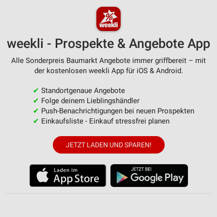
Werbung
Verwendung von Profilen zur Auswahl
personalisierter Werbung
weekli - Prospekte & Angebote App
Erstellung von Profilen zur Personalisierung
von Inhalten
Alle Sonderpreis Baumarkt Angebote immer griffbereit – mit
der kostenlosen weekli App für iOS & Android.
Verwendung von Profilen zur Auswahl
personalisierter Inhalte
✔
Standortgenaue Angebote
✔
Folge deinem Lieblingshändler
Messung der Werbeleistung
✔
Push-Benachrichtigungen bei neuen Prospekten
✔
Einkaufsliste - Einkauf stressfrei planen
Messung der Performance von Inhalten
Analyse von Zielgruppen durch Statistiken oder
JETZT LADEN UND SPAREN!
Kombinationen von Daten aus verschiedenen
Quellen
Entwicklung und Verbesserung der Angebote
Verwendung reduzierter Daten zur Auswahl von
Inhalten