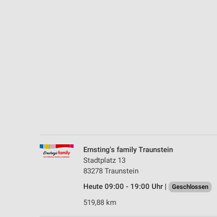
Messung der Performance von Inhalten
Analyse von Zielgruppen durch Statistiken oder Kombinationen 
Quellen
Entwicklung und Verbesserung der Angebote
Verwendung reduzierter Daten zur Auswahl von Inhalten
IAB-Besonderheiten:
Verwendung genauer Standortdaten
Geräte anhand von aktiv angeforderten Informationen identifizie
Nicht-IAB-Verarbeitungszwecke:
Ernsting's family Traunstein
Notwendig
Stadtplatz 13
83278 Traunstein
Performance
Heute 09:00 - 19:00 Uhr |
Geschlossen
Funktional
519,88 km
Werbung