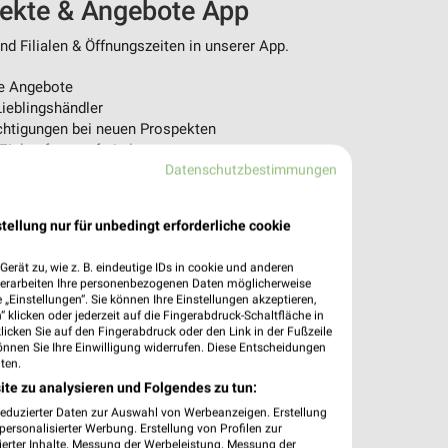
pekte & Angebote App
d Filialen & Öffnungszeiten in unserer App.
e Angebote
ieblingshändler
htigungen bei neuen Prospekten
 Einkauf stressfrei planen
Datenschutzbestimmungen
 App jetzt laden oder QR-Code scannen.
tellung nur für unbedingt erforderliche cookie
erät zu, wie z. B. eindeutige IDs in cookie und anderen
verarbeiten Ihre personenbezogenen Daten möglicherweise
„Einstellungen“. Sie können Ihre Einstellungen akzeptieren,
 klicken oder jederzeit auf die Fingerabdruck-Schaltfläche in
klicken Sie auf den Fingerabdruck oder den Link in der Fußzeile
önnen Sie Ihre Einwilligung widerrufen. Diese Entscheidungen
ten.
ite zu analysieren und Folgendes zu tun:
reduzierter Daten zur Auswahl von Werbeanzeigen. Erstellung
ersonalisierter Werbung. Erstellung von Profilen zur
ierter Inhalte. Messung der Werbeleistung. Messung der