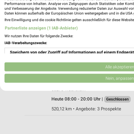
Performance von Inhalten. Analyse von Zielgruppen durch Statistiken oder Kom
und Verbesserung der Angebote. Verwendung reduzierter Daten zur Auswahl von
Daten können außerhalb der Europäischen Union weitergegeben und in die USA 
Ihre Einwilligung und die cookie Richtlinie gelten ausschließlich für diese Websit
Rossmann Laufen
Partnerliste anzeigen (1 IAB-Anbieter)
Tittmoninger Str. 55
Wir nutzen Ihre Daten für folgende Zwecke:
83410 Laufen
IAB-Verarbeitungszwecke:
Heute 08:00 - 20:00 Uhr |
Geschlossen
Speichern von oder Zugriff auf Informationen auf einem Endgerät
510,75 km • Angebote: 3 Prospekte
Verwendung reduzierter Daten zur Auswahl von Werbeanzeigen
Alle akzeptiere
Rossmann Traunstein
Erstellung von Profilen für personalisierte Werbung
Nein, anpassen
Karl-Theodor-Platz 29
Verwendung von Profilen zur Auswahl personalisierter Werbung
83278 Traunstein
Heute 08:00 - 20:00 Uhr |
Geschlossen
Erstellung von Profilen zur Personalisierung von Inhalten
520,12 km • Angebote: 3 Prospekte
Verwendung von Profilen zur Auswahl personalisierter Inhalte
Messung der Werbeleistung