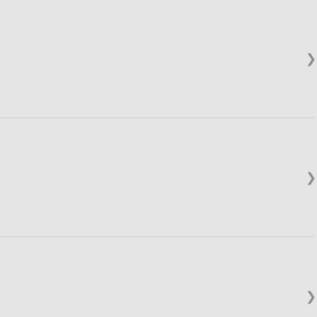
❯
❯
❯