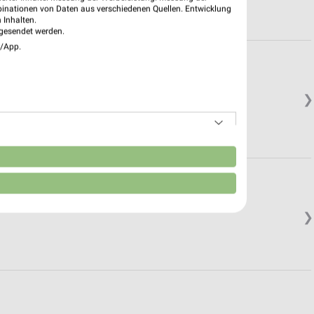
binationen von Daten aus verschiedenen Quellen. Entwicklung
 Inhalten.
gesendet werden.
e/App.
❯
n
❯