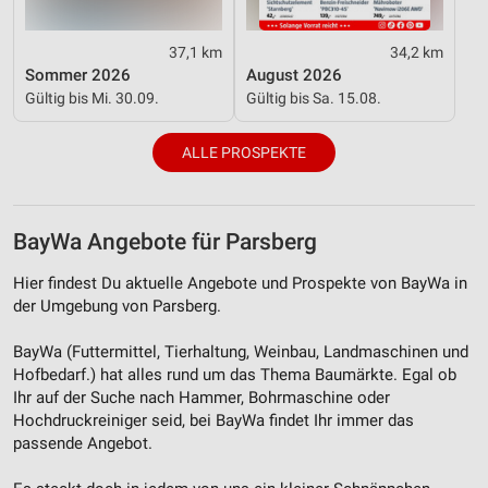
Analyse von Zielgruppen durch Statistiken oder
Kombinationen von Daten aus verschiedenen
Quellen
37,1 km
34,2 km
Sommer 2026
August 2026
Entwicklung und Verbesserung der Angebote
Gültig bis Mi. 30.09.
Gültig bis Sa. 15.08.
Verwendung reduzierter Daten zur Auswahl von
ALLE PROSPEKTE
Inhalten
IAB-Besonderheiten:
Verwendung genauer Standortdaten
BayWa Angebote für Parsberg
Geräte anhand von aktiv angeforderten
Hier findest Du aktuelle Angebote und Prospekte von BayWa in
Informationen identifizieren
der Umgebung von Parsberg.
Nicht-IAB-Verarbeitungszwecke:
BayWa (Futtermittel, Tierhaltung, Weinbau, Landmaschinen und
Notwendig
Hofbedarf.) hat alles rund um das Thema Baumärkte. Egal ob
Ihr auf der Suche nach Hammer, Bohrmaschine oder
Performance
Hochdruckreiniger seid, bei BayWa findet Ihr immer das
passende Angebot.
Funktional