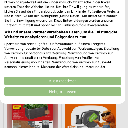
klicken oder jederzeit auf die Fingerabdruck-Schaltfläche in der linken
BayWa Angebote in Pilsach
unteren Ecke der Website klicken. Um Ihre Einwilligung zu widerrufen,
klicken Sie auf den Fingerabdruck oder den Link in der Fußzeile der Website
Pilsach, Deutschland
und klicken Sie auf den Menüpunkt „Meine Daten“. Auf dieser Seite können
❯
Sie Ihre Einwilligung widerrufen. Diese Entscheidungen werden unseren
Partnern mitgeteilt und haben keinen Einfluss auf die Browserdaten.
381,37 km
Wir und unsere Partner verarbeiten Daten, um die Leistung der
Website zu analysieren und Folgendes zu tun:
Speichern von oder Zugriff auf Informationen auf einem Endgerät.
Baumärkte Angebote für Parsberg und
Verwendung reduzierter Daten zur Auswahl von Werbeanzeigen. Erstellung
Umgebung
von Profilen für personalisierte Werbung. Verwendung von Profilen zur
Auswahl personalisierter Werbung. Erstellung von Profilen zur
Personalisierung von Inhalten. Verwendung von Profilen zur Auswahl
4 Prospekte
personalisierter Inhalte. Messung der Werbeleistung. Messung der
Performance von Inhalten. Analyse von Zielgruppen durch Statistiken oder
toom Baumarkt
OBI
Kombinationen von Daten aus verschiedenen Quellen. Entwicklung und
Verbesserung der Angebote. Verwendung reduzierter Daten zur Auswahl
Alle akzeptieren
von Inhalten.
Daten können außerhalb der Europäischen Union weitergegeben und in die
Nein, anpassen
USA gesendet werden.
Ihre Einwilligung und die cookie Richtlinie gelten ausschließlich für diese
Website/App.
Partnerliste anzeigen (1 IAB-Anbieter)
Wir nutzen Ihre Daten für folgende Zwecke:
IAB-Verarbeitungszwecke: